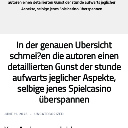
autoren einen detaillierten Gunst der stunde aufwarts jeglicher
Aspekte, selbige jenes Spielcasino überspannen
In der genauen Ubersicht
schmei?en die autoren einen
detaillierten Gunst der stunde
aufwarts jeglicher Aspekte,
selbige jenes Spielcasino
überspannen
JUNE 11, 2026
UNCATEGORIZED