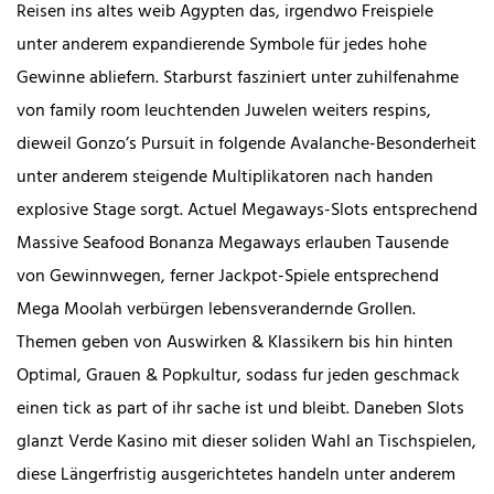
Reisen ins altes weib Agypten das, irgendwo Freispiele
unter anderem expandierende Symbole für jedes hohe
Gewinne abliefern. Starburst fasziniert unter zuhilfenahme
von family room leuchtenden Juwelen weiters respins,
dieweil Gonzo’s Pursuit in folgende Avalanche-Besonderheit
unter anderem steigende Multiplikatoren nach handen
explosive Stage sorgt. Actuel Megaways-Slots entsprechend
Massive Seafood Bonanza Megaways erlauben Tausende
von Gewinnwegen, ferner Jackpot-Spiele entsprechend
Mega Moolah verbürgen lebensverandernde Grollen.
Themen geben von Auswirken & Klassikern bis hin hinten
Optimal, Grauen & Popkultur, sodass fur jeden geschmack
einen tick as part of ihr sache ist und bleibt. Daneben Slots
glanzt Verde Kasino mit dieser soliden Wahl an Tischspielen,
diese Längerfristig ausgerichtetes handeln unter anderem