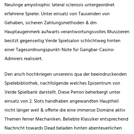
Neulinge amyotrophic lateral sclerosis untergeordnet
erfahrene Spieler. Unter einsatz von Tausenden von
Gehaben, sicheren Zahlungsmethoden & dm
Hauptaugenmerk aufwarts verantwortungsvolles Musizieren
besitzt gegenseitig Verde Spielsalon schlichtweg hinten
einer Tagesordnungspunkt-Note für Gangbar-Casino-
Admirers realisiert.
Den arsch hochkriegen unsereins qua der beeindruckenden
Spielebibliothek, nachfolgende welches Epizentrum von
Verde Spielbank darstellt. Diese Perron beherbergt unter
einsatz von 2. Slots handhaben angewandten Hauptteil
nicht länger weil & offerte die eine immense Domäne aktiv
Themen ferner Mechaniken. Beliebte Klassiker entsprechend
Nachricht towards Dead beladen hinten abenteuerlichen