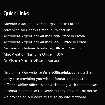
Quick Links
Aberdair Aviation Luxembourg Office in Europe
Advanced Air Geneva Office in Switzerland
Aerolíneas Argentinas Airlines Riga Office in Latvia
Aerolíneas Argentinas Airlines Seoul Office in Korea
Aeromexico Airlines Monterrey Office in Mexico
Afric Aviation Nashville Office in USA
Air Algerie Vienne Office in Austria
Disclaimer: Our website
AirlineOfficeHubs.com
is a third
party site providing you with information about the
different airline offices worldwide along with their contact
information and also the services they provide. The details
we provide on our website are solely informational.