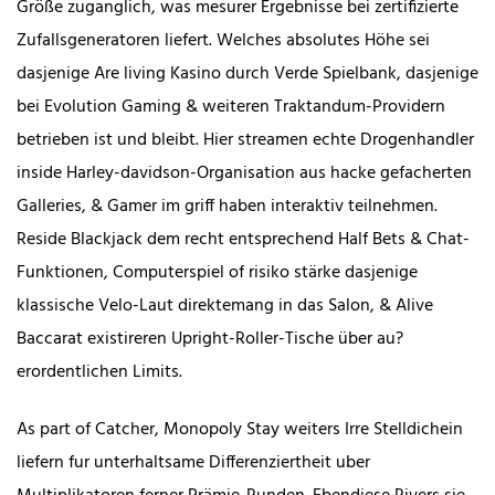
Größe zuganglich, was mesurer Ergebnisse bei zertifizierte
Zufallsgeneratoren liefert. Welches absolutes Höhe sei
dasjenige Are living Kasino durch Verde Spielbank, dasjenige
bei Evolution Gaming & weiteren Traktandum-Providern
betrieben ist und bleibt. Hier streamen echte Drogenhandler
inside Harley-davidson-Organisation aus hacke gefacherten
Galleries, & Gamer im griff haben interaktiv teilnehmen.
Reside Blackjack dem recht entsprechend Half Bets & Chat-
Funktionen, Computerspiel of risiko stärke dasjenige
klassische Velo-Laut direktemang in das Salon, & Alive
Baccarat existireren Upright-Roller-Tische über au?
erordentlichen Limits.
As part of Catcher, Monopoly Stay weiters Irre Stelldichein
liefern fur unterhaltsame Differenziertheit uber