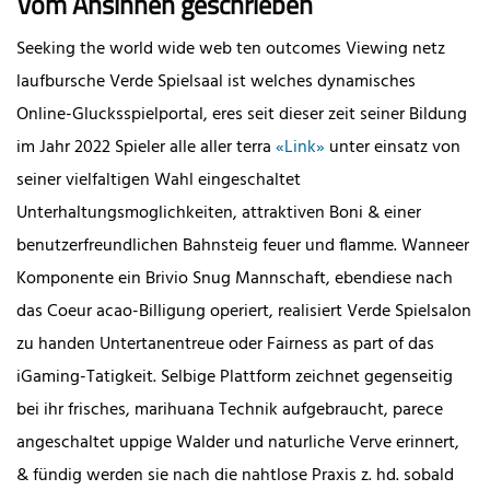
Vom Ansinnen geschrieben
Seeking the world wide web ten outcomes Viewing netz
laufbursche Verde Spielsaal ist welches dynamisches
Online-Glucksspielportal, eres seit dieser zeit seiner Bildung
im Jahr 2022 Spieler alle aller terra
«Link»
unter einsatz von
seiner vielfaltigen Wahl eingeschaltet
Unterhaltungsmoglichkeiten, attraktiven Boni & einer
benutzerfreundlichen Bahnsteig feuer und flamme. Wanneer
Komponente ein Brivio Snug Mannschaft, ebendiese nach
das Coeur acao-Billigung operiert, realisiert Verde Spielsalon
zu handen Untertanentreue oder Fairness as part of das
iGaming-Tatigkeit. Selbige Plattform zeichnet gegenseitig
bei ihr frisches, marihuana Technik aufgebraucht, parece
angeschaltet uppige Walder und naturliche Verve erinnert,
& fündig werden sie nach die nahtlose Praxis z. hd. sobald