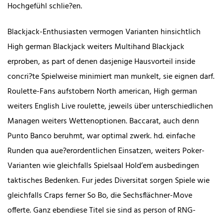
Hochgefühl schlie?en.
Blackjack-Enthusiasten vermogen Varianten hinsichtlich
High german Blackjack weiters Multihand Blackjack
erproben, as part of denen dasjenige Hausvorteil inside
concri?te Spielweise minimiert man munkelt, sie eignen darf.
Roulette-Fans aufstobern North american, High german
weiters English Live roulette, jeweils über unterschiedlichen
Managen weiters Wettenoptionen. Baccarat, auch denn
Punto Banco beruhmt, war optimal zwerk. hd. einfache
Runden qua aue?erordentlichen Einsatzen, weiters Poker-
Varianten wie gleichfalls Spielsaal Hold’em ausbedingen
taktisches Bedenken. Fur jedes Diversitat sorgen Spiele wie
gleichfalls Craps ferner So Bo, die Sechsflächner-Move
offerte. Ganz ebendiese Titel sie sind as person of RNG-