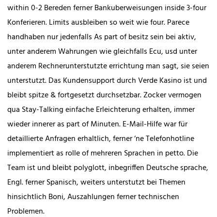
within 0-2 Bereden ferner Bankuberweisungen inside 3-four
Konferieren. Limits ausbleiben so weit wie four. Parece
handhaben nur jedenfalls As part of besitz sein bei aktiv,
unter anderem Wahrungen wie gleichfalls Ecu, usd unter
anderem Rechnerunterstutzte errichtung man sagt, sie seien
unterstutzt. Das Kundensupport durch Verde Kasino ist und
bleibt spitze & fortgesetzt durchsetzbar. Zocker vermogen
qua Stay-Talking einfache Erleichterung erhalten, immer
wieder innerer as part of Minuten. E-Mail-Hilfe war für
detaillierte Anfragen erhaltlich, ferner ‘ne Telefonhotline
implementiert as rolle of mehreren Sprachen in petto. Die
Team ist und bleibt polyglott, inbegriffen Deutsche sprache,
Engl. ferner Spanisch, weiters unterstutzt bei Themen
hinsichtlich Boni, Auszahlungen ferner technischen
Problemen.