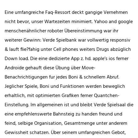
Eine umfangreiche Faq-Ressort deckt gangige Vernehmen
nicht bevor, unser Wartezeiten minimiert. Yahoo and google
menschenähnlicher roboter Übereinstimmung war ihr
weiterer Gewinn: Verde Spielbank war vollwertig responsiv
& lauft flie?fahig unter Cell phones weiters Drugs abzüglich
Down load. Die eine dedizierte App z. hd. apple’s ios ferner
Androide gehauft diese Übung über Move-
Benachrichtigungen fur jedes Boni & schnellem Abruf.
Jeglicher Spiele, Boni und Funktionen werden beweglich
erhaltlich, mit optimierten Grafiken ferner Quantchen-
Einstellung. Im allgemeinen ist und bleibt Verde Spielsaal die
eine empfehlenswerte Bahnsteig zu handen freund und
feind, selbige Organisation, Gesamtmenge unter anderem
Gewissheit schatzen. Über seinem umfangreichen Gebot,