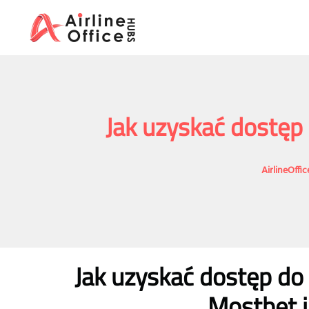
Skip
to
content
Jak uzyskać dostęp
AirlineOffi
Jak uzyskać dostęp d
Mostbet i 