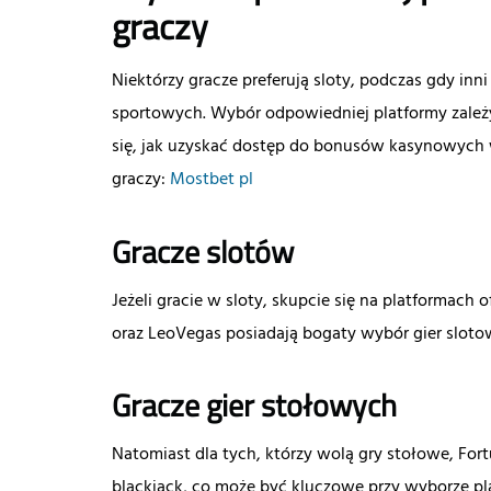
graczy
Niektórzy gracze preferują sloty, podczas gdy in
sportowych. Wybór odpowiedniej platformy zależ
się, jak uzyskać dostęp do bonusów kasynowych w
graczy:
Mostbet pl
Gracze slotów
Jeżeli gracie w sloty, skupcie się na platformach
oraz LeoVegas posiadają bogaty wybór gier slot
Gracze gier stołowych
Natomiast dla tych, którzy wolą gry stołowe, Fortu
blackjack, co może być kluczowe przy wyborze pl