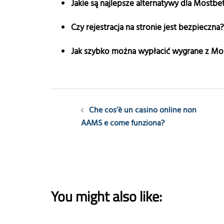
Jakie są najlepsze alternatywy dla Mostbe
Czy rejestracja na stronie jest bezpieczna?
Jak szybko można wypłacić wygrane z Mo
Post
Che cos’è un casino online non
navigation
AAMS e come funziona?
You might also like: