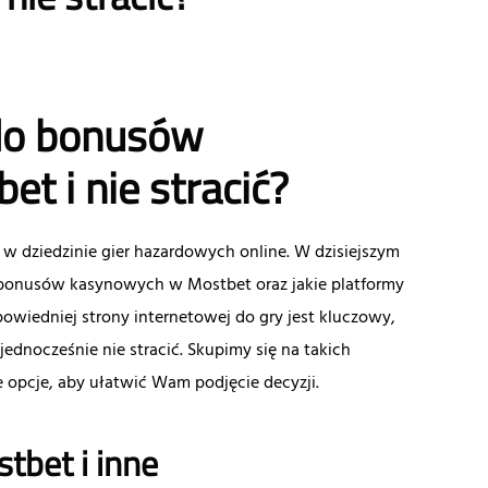
 do bonusów
t i nie stracić?
w dziedzinie gier hazardowych online. W dzisiejszym
do bonusów kasynowych w Mostbet oraz jakie platformy
owiedniej strony internetowej do gry jest kluczowy,
dnocześnie nie stracić. Skupimy się na takich
 opcje, aby ułatwić Wam podjęcie decyzji.
tbet i inne