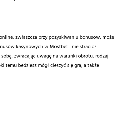
online, zwłaszcza przy pozyskiwaniu bonusów, może
nusów kasynowych w Mostbet i nie stracić?
ze sobą, zwracając uwagę na warunki obrotu, rodzaj
i temu będziesz mógł cieszyć się grą, a także