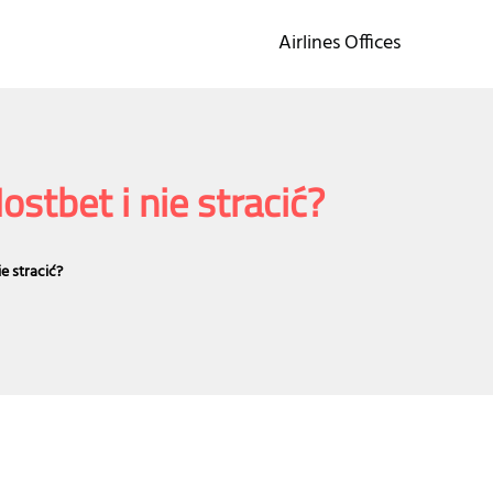
Airlines Offices
tbet i nie stracić?
 stracić?