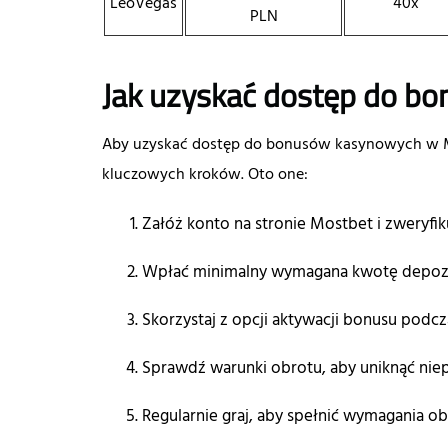
LeoVegas
40x
PLN
Jak uzyskać dostęp do bo
Aby uzyskać dostęp do bonusów kasynowych w Most
kluczowych kroków. Oto one:
Załóż konto na stronie Mostbet i zweryfik
Wpłać minimalny wymagana kwotę depozyt
Skorzystaj z opcji aktywacji bonusu podcz
Sprawdź warunki obrotu, aby uniknąć nie
Regularnie graj, aby spełnić wymagania obr