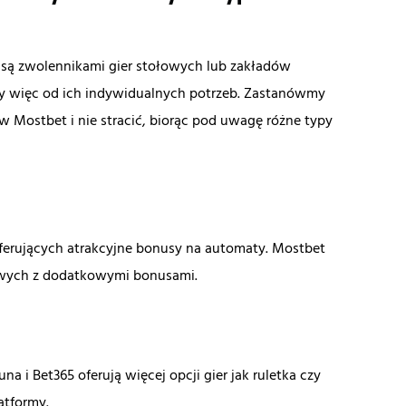
ni są zwolennikami gier stołowych lub zakładów
y więc od ich indywidualnych potrzeb. Zastanówmy
 Mostbet i nie stracić, biorąc pod uwagę różne typy
 oferujących atrakcyjne bonusy na automaty. Mostbet
owych z dodatkowymi bonusami.
na i Bet365 oferują więcej opcji gier jak ruletka czy
atformy.