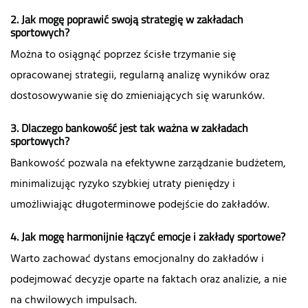
2. Jak mogę poprawić swoją strategię w zakładach
sportowych?
Można to osiągnąć poprzez ścisłe trzymanie się
opracowanej strategii, regularną analizę wyników oraz
dostosowywanie się do zmieniających się warunków.
3. Dlaczego bankowość jest tak ważna w zakładach
sportowych?
Bankowość pozwala na efektywne zarządzanie budżetem,
minimalizując ryzyko szybkiej utraty pieniędzy i
umożliwiając długoterminowe podejście do zakładów.
4. Jak mogę harmonijnie łączyć emocje i zakłady sportowe?
Warto zachować dystans emocjonalny do zakładów i
podejmować decyzje oparte na faktach oraz analizie, a nie
na chwilowych impulsach.