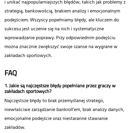
i unikać najpopularniejszych błędów, takich jak problemy z
strategią, bankowością, brakiem analizy i emocjonalnym
podejściem. Wszyscy popełniamy błędy, ale kluczem do
sukcesu jest uczenie się na nich i systematyczne
wprowadzanie poprawy. Przy odpowiednim podejściu
można znacznie zwiększyć swoje szanse na wygrane w
zakładach sportowych.
FAQ
1. Jakie są najczęstsze błędy popełniane przez graczy w
zakładach sportowych?
Najczęstsze błędy to brak przemyślanej strategii,
niewłaściwe zarządzanie bankroll’em, brak analizy danych,
emocjonalne podejście oraz niestaranne stawianie
zakładów.