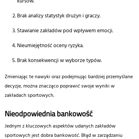
kursów.
Brak analizy statystyk drużyn i graczy.
Stawianie zakładów pod wpływem emocji.
Nieumiejętność oceny ryzyka.
Brak konsekwencji w wyborze typów.
Zmieniając te nawyki oraz podejmując bardziej przemyślane
decyzje, można znacząco poprawić swoje wyniki w
zakładach sportowych.
Nieodpowiednia bankowość
Jednym z kluczowych aspektów udanych zakładów
sportowych jest dobra bankowość. Błąd w zarządzaniu