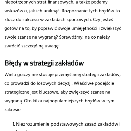
niepotrzebnych strat finansowych, a także podamy
wskazówki, jak ich uniknąć. Rozpoznanie tych błędów to
klucz do sukcesu w zakładach sportowych. Czy jesteś
gotów na to, by poprawić swoje umiejętności i zwiększyć
swoje szanse na wygraną? Sprawdźmy, na co należy
zwrócić szczególną uwagę!
Błędy w strategii zakładów
Wielu graczy nie stosuje przemyślanej strategii zakładów,
co prowadzi do losowych decyzji. Właściwe podejście
strategiczne jest kluczowe, aby zwiększyć szanse na
wygraną. Oto kilka najpopularniejszych błędów w tym
zakresie:
Niezrozumienie podstawowych zasad zakładów i