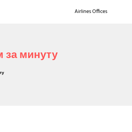
Airlines Offices
м за минуту
ту