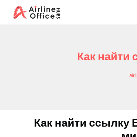
Skip
to
content
Как найти 
Airl
Как найти ссылку 
ми