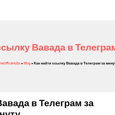
ссылку Вавада в Телегра
ineOfficeHubs
»
Blog
»
Как найти ссылку Вавада в Телеграм за мину
Вавада в Телеграм за
нуту