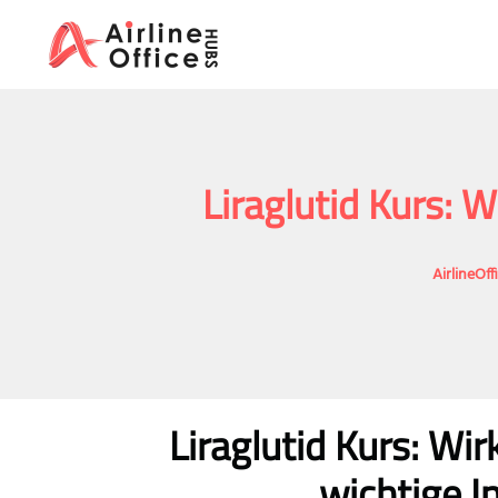
Skip
to
content
Liraglutid Kurs:
AirlineOf
Liraglutid Kurs: W
wichtige I