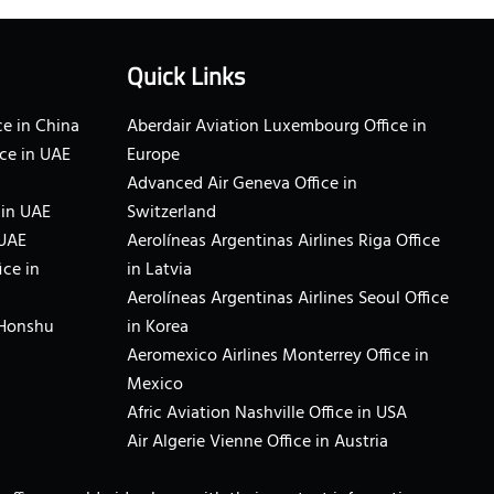
Quick Links
e in China
Aberdair Aviation Luxembourg Office in
ce in UAE
Europe
Advanced Air Geneva Office in
 in UAE
Switzerland
 UAE
Aerolíneas Argentinas Airlines Riga Office
ice in
in Latvia
Aerolíneas Argentinas Airlines Seoul Office
 Honshu
in Korea
Aeromexico Airlines Monterrey Office in
Mexico
Afric Aviation Nashville Office in USA
Air Algerie Vienne Office in Austria