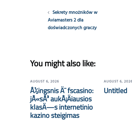
Post
Sekrety mnożników w
navigation
Aviamasters 2 dla
doświadczonych graczy
You might also like:
AUGUST 6, 2026
AUGUST 6, 202
Å½ingsnis Ä¯ fscasino:
Untitled
jÅ«sÅ³ aukÅ¡Äiausios
klasÄ—s internetinio
kazino steigimas