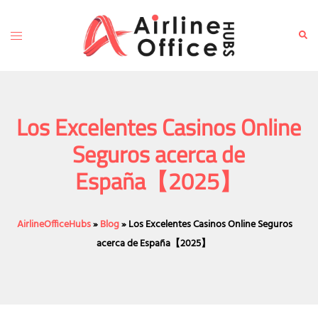
Skip
to
Toggle
Sear
content
menu
Los Excelentes Casinos Online
Seguros acerca de
España【2025】
AirlineOfficeHubs
»
Blog
»
Los Excelentes Casinos Online Seguros
acerca de España【2025】