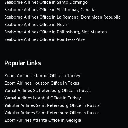
Seaborne Airlines Office in Santo Domingo
Seaborne Airlines Office in St. Thomas, Canada
Seaborne Airlines Office in La Romana, Dominican Republic
Seaborne Airlines Office in Nevis
Seaborne Airlines Office in Philipsburg, Sint Maarten
Seaborne Airlines Office in Pointe-a-Pitre
Popular Links
Zoom Airlines Istanbul Office in Turkey
Zoom Airlines Houston Office in Texas
Yamal Airlines St. Petersburg Office in Russia
Yamal Airlines Istanbul Office in Turkey
Yakutia Airlines Saint Petersburg Office in Russia
Yakutia Airlines Saint Petersburg Office in Russia
Zoom Airlines Atlanta Office in Georgia