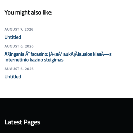
You might also like:
AUGUST 7, 2026
Untitled
AUGUST 6, 2026
Å½ingsnis Ä¯ fscasino: jÅ«sÅ³ aukÅ¡Äiausios klasÄ—s
internetinio kazino steigimas
AUGUST 6, 2026
Untitled
Latest Pages