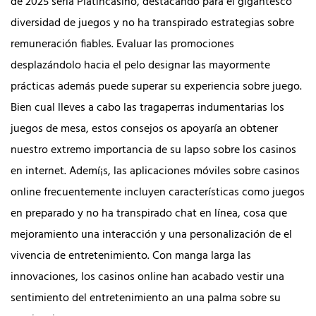
de 2025 serí­a Platincasino, destacando para el gigantesco
diversidad de juegos y no ha transpirado estrategias sobre
remuneración fiables. Evaluar las promociones
desplazándolo hacia el pelo designar las mayormente
prácticas además puede superar su experiencia sobre juego.
Bien cual lleves a cabo las tragaperras indumentarias los
juegos de mesa, estos consejos os apoyaría an obtener
nuestro extremo importancia de su lapso sobre los casinos
en internet. Ademí¡s, las aplicaciones móviles sobre casinos
online frecuentemente incluyen características como juegos
en preparado y no ha transpirado chat en línea, cosa que
mejoramiento una interacción y una personalización de el
vivencia de entretenimiento. Con manga larga las
innovaciones, los casinos online han acabado vestir una
sentimiento del entretenimiento an una palma sobre su