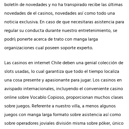
boletín de novedades y no ha transpirado recibe las últimas
novedades de el casinos, novedades así­ como todo una
noticia exclusiva. En caso de que necesitaras asistencia para
regular su conducta durante nuestro entretenimiento, se
podrí¡ ponerte acerca de trato con manga larga
organizaciones cual poseen soporte experto.
Las casinos en internet Chile deben una genial colección de
slots usadas, lo cual garantiza que todo el tiempo localiza
una cosa presente y apasionante para jugar. Los casinos en
avispado internacionales, incluyendo el conveniente casino
online sobre Vocablo Copioso, proporcionan muchos clases
sobre juegos. Referente a nuestro villa, a menos algunos
juegos con manga larga formato sobre asistencia así­ como
sobre operadores joviales división misma sobre póker, único