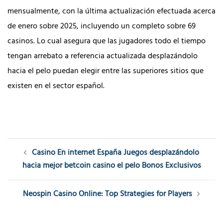
mensualmente, con la última actualización efectuada acerca
de enero sobre 2025, incluyendo un completo sobre 69
casinos. Lo cual asegura que las jugadores todo el tiempo
tengan arrebato a referencia actualizada desplazándolo
hacia el pelo puedan elegir entre las superiores sitios que
existen en el sector español.
Post
Casino En internet España Juegos desplazándolo
navigation
hacia mejor betcoin casino el pelo Bonos Exclusivos
Neospin Casino Online: Top Strategies for Players