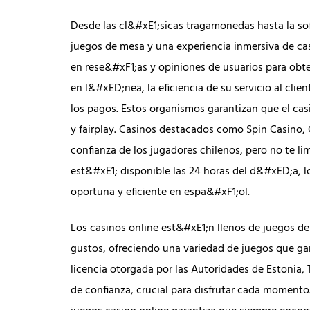
Desde las cl&#xE1;sicas tragamonedas hasta la so
juegos de mesa y una experiencia inmersiva de cas
en rese&#xF1;as y opiniones de usuarios para obte
en l&#xED;nea, la eficiencia de su servicio al clien
los pagos. Estos organismos garantizan que el cas
y fairplay. Casinos destacados como Spin Casino
confianza de los jugadores chilenos, pero no te lim
est&#xE1; disponible las 24 horas del d&#xED;a, 
oportuna y eficiente en espa&#xF1;ol.
Los casinos online est&#xE1;n llenos de juegos de 
gustos, ofreciendo una variedad de juegos que g
licencia otorgada por las Autoridades de Estonia,
de confianza, crucial para disfrutar cada moment