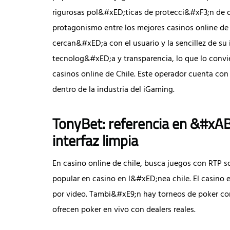
rigurosas pol&#xED;ticas de protecci&#xF3;n de d
protagonismo entre los mejores casinos online de 
cercan&#xED;a con el usuario y la sencillez de su
tecnolog&#xED;a y transparencia, lo que lo convi
casinos online de Chile. Este operador cuenta con 
dentro de la industria del iGaming.
TonyBet: referencia en &#x
interfaz limpia
En casino online de chile, busca juegos con RTP s
popular en casino en l&#xED;nea chile. El casino e
por video. Tambi&#xE9;n hay torneos de poker con
ofrecen poker en vivo con dealers reales.