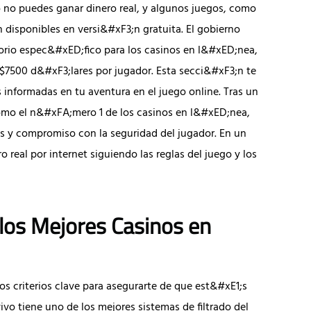
no puedes ganar dinero real, y algunos juegos, como
 disponibles en versi&#xF3;n gratuita. El gobierno
orio espec&#xED;fico para los casinos en l&#xED;nea,
$7500 d&#xF3;lares por jugador. Esta secci&#xF3;n te
informadas en tu aventura en el juego online. Tras un
como el n&#xFA;mero 1 de los casinos en l&#xED;nea,
s y compromiso con la seguridad del jugador. En un
real por internet siguiendo las reglas del juego y los
los Mejores Casinos en
rtos criterios clave para asegurarte de que est&#xE1;s
ivo tiene uno de los mejores sistemas de filtrado del