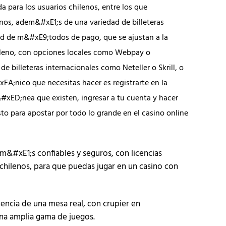
para los usuarios chilenos, entre los que
enos, adem&#xE1;s de una variedad de billeteras
ad de m&#xE9;todos de pago, que se ajustan a la
hileno, con opciones locales como Webpay o
 billeteras internacionales como Neteller o Skrill, o
FA;nico que necesitas hacer es registrarte en la
#xED;nea que existen, ingresar a tu cuenta y hacer
sto para apostar por todo lo grande en el casino online
 m&#xE1;s confiables y seguros, con licencias
hilenos, para que puedas jugar en un casino con
iencia de una mesa real, con crupier en
na amplia gama de juegos.