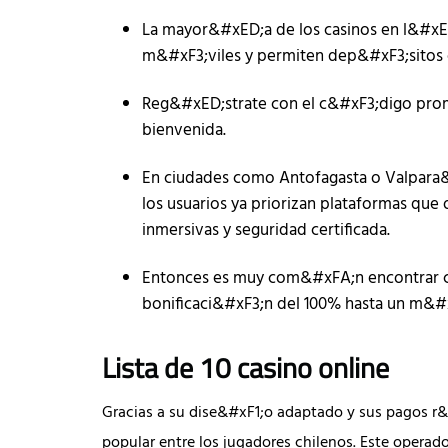
La mayor&#xED;a de los casinos en l&#xE
m&#xF3;viles y permiten dep&#xF3;sitos c
Reg&#xED;strate con el c&#xF3;digo prom
bienvenida.
En ciudades como Antofagasta o Valpara&
los usuarios ya priorizan plataformas que
inmersivas y seguridad certificada.
Entonces es muy com&#xFA;n encontrar c
bonificaci&#xF3;n del 100% hasta un m&#xE
Lista de 10 casino online
Gracias a su dise&#xF1;o adaptado y sus pagos r
popular entre los jugadores chilenos. Este operado