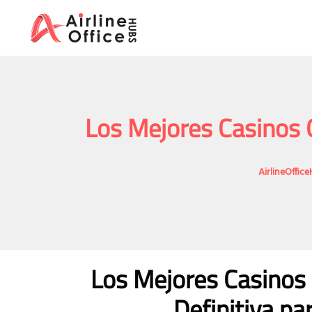
Skip
to
content
Los Mejores Casinos O
AirlineOffic
Los Mejores Casinos 
Definitiva pa