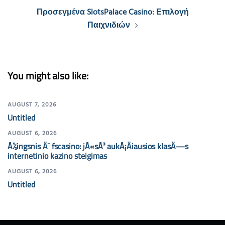
Προσεγμένα SlotsPalace Casino: Επιλογή
Παιχνιδιών
You might also like:
AUGUST 7, 2026
Untitled
AUGUST 6, 2026
Å½ingsnis Ä¯ fscasino: jÅ«sÅ³ aukÅ¡Äiausios klasÄ—s
internetinio kazino steigimas
AUGUST 6, 2026
Untitled