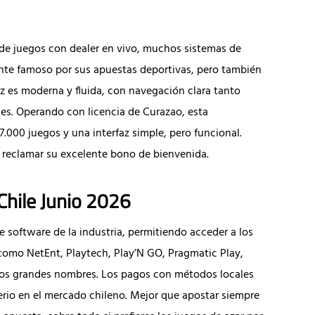
de juegos con dealer en vivo, muchos sistemas de
ante famoso por sus apuestas deportivas, pero también
faz es moderna y fluida, con navegación clara tanto
s. Operando con licencia de Curazao, esta
.000 juegos y una interfaz simple, pero funcional.
y reclamar su excelente bono de bienvenida.
Chile Junio 2026
e software de la industria, permitiendo acceder a los
omo NetEnt, Playtech, Play’N GO, Pragmatic Play,
ros grandes nombres. Los pagos con métodos locales
serio en el mercado chileno. Mejor que apostar siempre