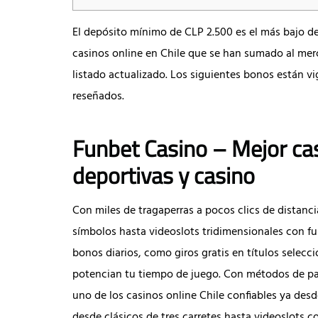
El depósito mínimo de CLP 2.500 es el más bajo de 
casinos online en Chile que se han sumado al me
listado actualizado. Los siguientes bonos están v
reseñados.
Funbet Casino – Mejor cas
deportivas y casino
Con miles de tragaperras a pocos clics de distanci
símbolos hasta videoslots tridimensionales con fu
bonos diarios, como giros gratis en títulos selec
potencian tu tiempo de juego. Con métodos de pa
uno de los casinos online Chile confiables ya des
desde clásicos de tres carretes hasta videoslots 