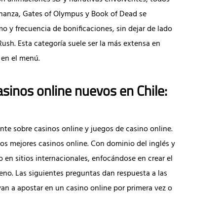
nanza, Gates of Olympus y Book of Dead se
o y frecuencia de bonificaciones, sin dejar de lado
ush. Esta categoría suele ser la más extensa en
 en el menú.
sinos online nuevos en Chile:
nte sobre casinos online y juegos de casino online.
 los mejores casinos online. Con dominio del inglés y
o en sitios internacionales, enfocándose en crear el
eno. Las siguientes preguntas dan respuesta a las
an a apostar en un casino online por primera vez o