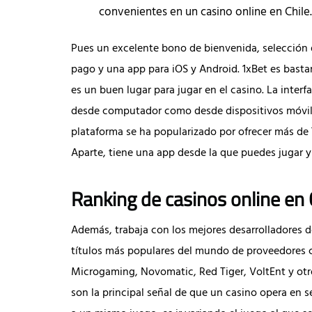
convenientes en un casino online en Chile.
Pues un excelente bono de bienvenida, selección 
pago y una app para iOS y Android. 1xBet es bast
es un buen lugar para jugar en el casino. La inter
desde computador como desde dispositivos móvile
plataforma se ha popularizado por ofrecer más de 7
Aparte, tiene una app desde la que puedes jugar 
Ranking de casinos online en 
Además, trabaja con los mejores desarrolladores d
títulos más populares del mundo de proveedores c
Microgaming, Novomatic, Red Tiger, VoltEnt y ot
son la principal señal de que un casino opera en 