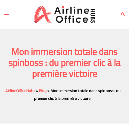
Skip
to
Toggle
Sear
content
menu
Mon immersion totale dans
spinboss : du premier clic à la
première victoire
AirlineOfficeHubs
»
Blog
»
Mon immersion totale dans spinboss : du
premier clic à la première victoire