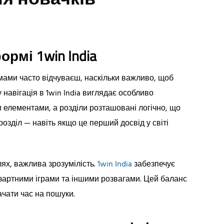
ормі 1win India
мами часто відчуваєш, наскільки важливо, щоб
 навігація в 1win India виглядає особливо
елементами, а розділи розташовані логічно, що
озділ — навіть якщо це перший досвід у світі
лях, важлива зрозумілість.
1win India
забезпечує
зартними іграми та іншими розвагами. Цей баланс
ачати час на пошуки.