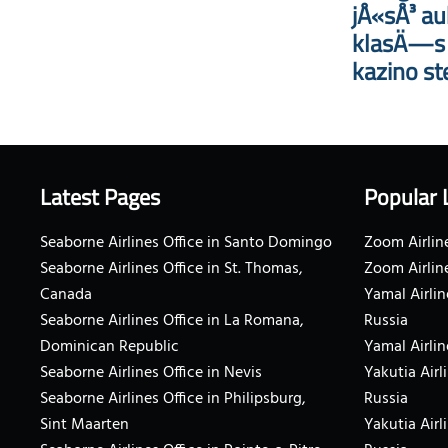
jÅ«sÅ³ au
klasÄ—s i
kazino st
Latest Pages
Popular 
Seaborne Airlines Office in Santo Domingo
Zoom Airline
Seaborne Airlines Office in St. Thomas,
Zoom Airlin
Canada
Yamal Airlin
Seaborne Airlines Office in La Romana,
Russia
Dominican Republic
Yamal Airlin
Seaborne Airlines Office in Nevis
Yakutia Airl
Seaborne Airlines Office in Philipsburg,
Russia
Sint Maarten
Yakutia Airl