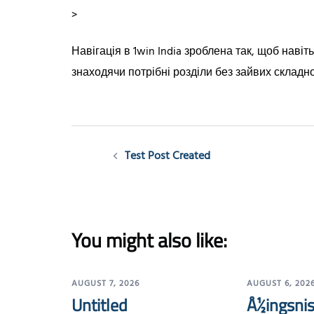
>
Навігація в 1win India зроблена так, щоб наві
знаходячи потрібні розділи без зайвих складн
Post
Test Post Created
navigation
You might also like:
AUGUST 7, 2026
AUGUST 6, 202
Untitled
Å½ingsnis