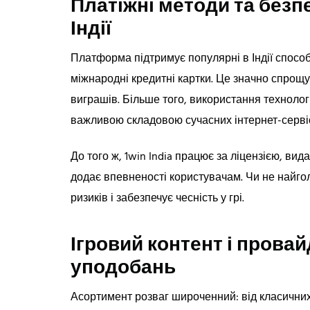
Платіжні методи та безпе
Індії
Платформа підтримує популярні в Індії способи
міжнародні кредитні картки. Це значно спрощ
виграшів. Більше того, використання технолог
важливою складовою сучасних інтернет-сервіс
До того ж, 1win India працює за ліцензією, в
додає впевненості користувачам. Чи не найго
ризиків і забезпечує чесність у грі.
Ігровий контент і провай
уподобань
Асортимент розваг широченний: від класичних