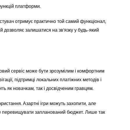
функцій платформи.
ристувач отримує практично той самий функціонал,
а й дозволяє залишатися на зв’язку у будь-який
фровий сервіс може бути зрозумілим і комфортним
ігації, підтримці локальних платіжних методів і
ь як новачкам, так і досвідченим гравцям.
ристання. Азартні ігри можуть захопити, але
не перевищувати запланований бюджет. Лише так