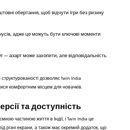
товні обертання, щоб відчути ігри без ризику
нусів, адже це можуть бути ключові моменти
т — азарт може захопити, але відповідальність
 структурованості дозволяє 1win India
тися комфортним місцем для новачків.
ерсії та доступність
мною частиною життя в Індії, і 1win India це
ід різні екрани, а також має окремий додаток, що