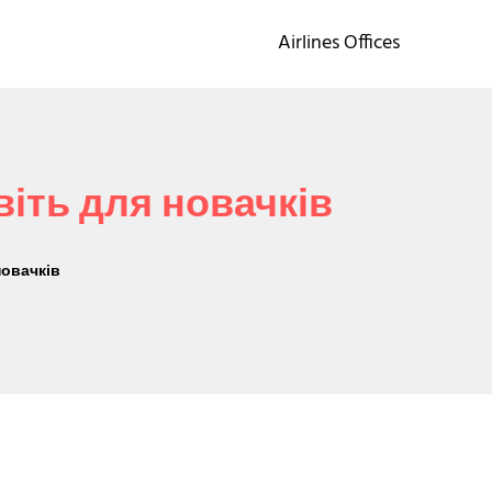
Airlines Offices
віть для новачків
новачків