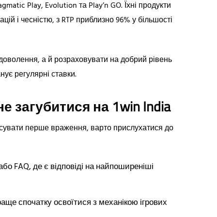
matic Play, Evolution та Play’n GO. Їхні продукти
ацій і чесністю, з RTP приблизно 96% у більшості
адоволення, а й розраховувати на добрий рівень
нує регулярні ставки.
е загубитися на 1win India
псувати перше враження, варто прислухатися до
або FAQ, де є відповіді на найпоширеніші
аще спочатку освоїтися з механікою ігрових