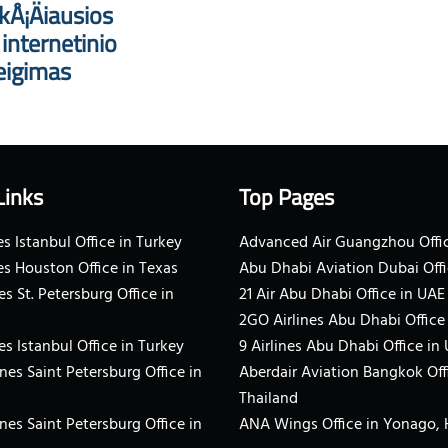
kÅ¡Äiausios
nternetinio
eigimas
Links
Top Pages
s Istanbul Office in Turkey
Advanced Air Guangzhou Offic
es Houston Office in Texas
Abu Dhabi Aviation Dubai Offi
es St. Petersburg Office in
21 Air Abu Dhabi Office in UAE
2GO Airlines Abu Dhabi Office
es Istanbul Office in Turkey
9 Airlines Abu Dhabi Office in
ines Saint Petersburg Office in
Aberdair Aviation Bangkok Off
Thailand
ines Saint Petersburg Office in
ANA Wings Office in Yonago,