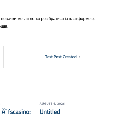
ть новачки могли легко розібратися із платформою,
ощів.
Test Post Created
6
AUGUST 6, 2026
 Ä¯ fscasino:
Untitled