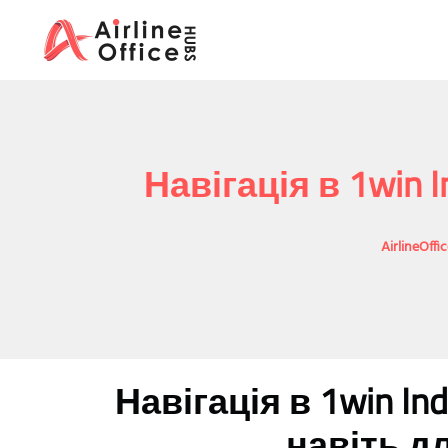
Skip
to
content
Навігація в 1win
AirlineOff
Навігація в 1win I
навіть д