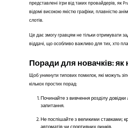
представлені ігри від таких провайдерів, як Prag
відомі високою якістю графіки, плавністю анім
слотів.
Це дає змогу гравцям не тільки отримувати з
віддачі, що особливо важливо для тих, хто пла
Поради для новачків: як н
Щоб уникнути типових помилок, які можуть зі
кількох простих порад:
Починайте з вивчення розділу довідки 
запитання.
Не поспішайте з великими ставками; кр
автоматів чи спортивних ринків.