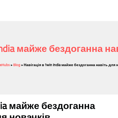
 India майже бездоганна на
iceHubs
»
Blog
»
Навігація в 1win India майже бездоганна навіть для 
ndia майже бездоганна
ля новачків