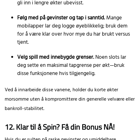
gli inn i lengre økter ubevisst.
Følg med på gevinster og tap i sanntid.
Mange
mobilapper lar deg logge øyeblikkelig; bruk dem
for å være klar over hvor mye du har brukt versus
tjent.
Velg spill med innebygde grenser.
Noen slots lar
deg sette en maksimal tapgrense per økt—bruk
disse funksjonene hvis tilgjengelig.
Ved å innarbeide disse vanene, holder du korte økter
morsomme uten å kompromittere din generelle velvære eller
bankroll-stabilitet.
12. Klar til å Spin? Få din Bonus NÅ!
Hvis du er sulten på raske gevinster og umiddelbare