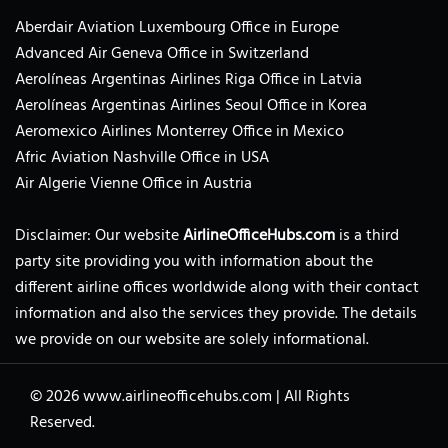
Aberdair Aviation Luxembourg Office in Europe
Advanced Air Geneva Office in Switzerland
Aerolíneas Argentinas Airlines Riga Office in Latvia
Aerolíneas Argentinas Airlines Seoul Office in Korea
Aeromexico Airlines Monterrey Office in Mexico
Afric Aviation Nashville Office in USA
Air Algerie Vienne Office in Austria
Disclaimer: Our website
AirlineOfficeHubs.com
is a third
party site providing you with information about the
different airline offices worldwide along with their contact
information and also the services they provide. The details
we provide on our website are solely informational.
© 2026
www.airlineofficehubs.com
|
All Rights
Reserved.