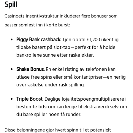
Spill
Casinoets insentivstruktur inkluderer flere bonuser som
passer sømløst inn i korte burst:
Piggy Bank cashback.
Tjen opptil €1,200 ukentlig
tilbake basert på slot-tap—perfekt for å holde
bankrollene sunne etter raske økter.
Shake Bonus.
En enkel risting av telefonen kan
utløse free spins eller små kontantpriser—en herlig
overraskelse under rask spilling.
Triple Boost.
Daglige lojalitetspoengmultipliserere i
bestemte tidsrom kan legge til ekstra verdi selv om
du bare spiller noen få runder.
Disse belønningene gjør hvert spinn til et potensielt