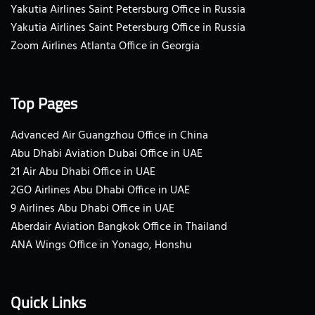
Yakutia Airlines Saint Petersburg Office in Russia
Yakutia Airlines Saint Petersburg Office in Russia
Zoom Airlines Atlanta Office in Georgia
Top Pages
Advanced Air Guangzhou Office in China
Abu Dhabi Aviation Dubai Office in UAE
21 Air Abu Dhabi Office in UAE
2GO Airlines Abu Dhabi Office in UAE
9 Airlines Abu Dhabi Office in UAE
Aberdair Aviation Bangkok Office in Thailand
ANA Wings Office in Yonago, Honshu
Quick Links