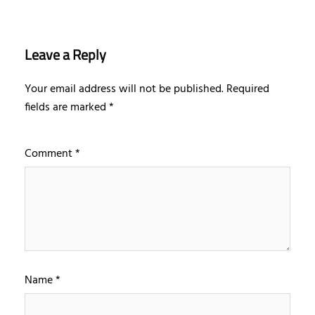
Leave a Reply
Your email address will not be published.
Required
fields are marked
*
Comment
*
Name
*