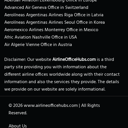
Aberdair Aviation Luxembourg Office in Europe
Advanced Air Geneva Office in Switzerland
Aerolíneas Argentinas Airlines Riga Office in Latvia
Aerolíneas Argentinas Airlines Seoul Office in Korea
Aeromexico Airlines Monterrey Office in Mexico
Afric Aviation Nashville Office in USA
Air Algerie Vienne Office in Austria
Disclaimer: Our website
AirlineOfficeHubs.com
is a third
party site providing you with information about the
different airline offices worldwide along with their contact
information and also the services they provide. The details
we provide on our website are solely informational.
© 2026
www.airlineofficehubs.com
|
All Rights
Reserved.
About Us