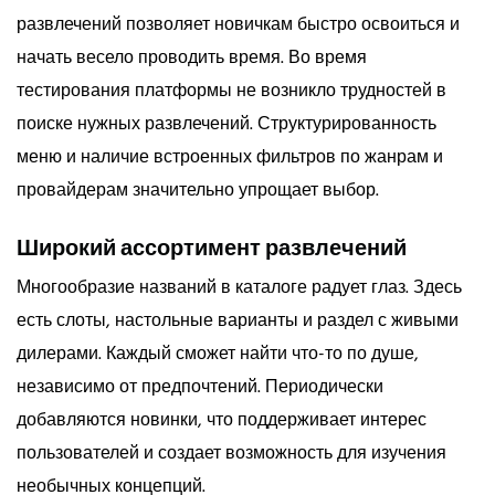
развлечений позволяет новичкам быстро освоиться и
начать весело проводить время. Во время
тестирования платформы не возникло трудностей в
поиске нужных развлечений. Структурированность
меню и наличие встроенных фильтров по жанрам и
провайдерам значительно упрощает выбор.
Широкий ассортимент развлечений
Многообразие названий в каталоге радует глаз. Здесь
есть слоты, настольные варианты и раздел с живыми
дилерами. Каждый сможет найти что-то по душе,
независимо от предпочтений. Периодически
добавляются новинки, что поддерживает интерес
пользователей и создает возможность для изучения
необычных концепций.