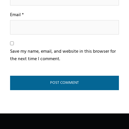
Email
*
Save my name, email, and website in this browser for
the next time I comment.