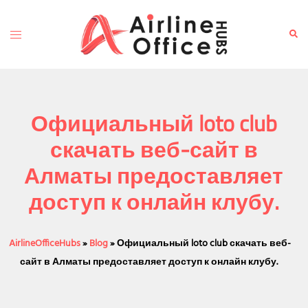
Skip
to
Toggle
Sear
content
menu
Официальный loto club
скачать веб-сайт в
Алматы предоставляет
доступ к онлайн клубу.
AirlineOfficeHubs
»
Blog
»
Официальный loto club скачать веб-
сайт в Алматы предоставляет доступ к онлайн клубу.