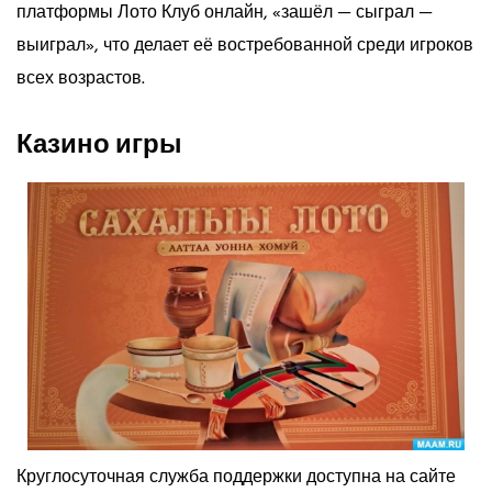
платформы Лото Клуб онлайн, «зашёл — сыграл —
выиграл», что делает её востребованной среди игроков
всех возрастов.
Казино игры
Круглосуточная служба поддержки доступна на сайте