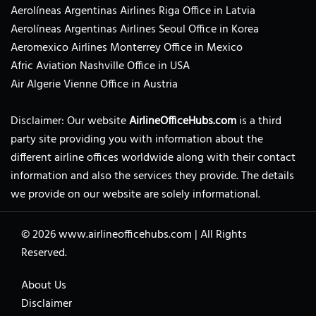
Aerolíneas Argentinas Airlines Riga Office in Latvia
Aerolíneas Argentinas Airlines Seoul Office in Korea
Aeromexico Airlines Monterrey Office in Mexico
Afric Aviation Nashville Office in USA
Air Algerie Vienne Office in Austria
Disclaimer: Our website
AirlineOfficeHubs.com
is a third
party site providing you with information about the
different airline offices worldwide along with their contact
information and also the services they provide. The details
we provide on our website are solely informational.
© 2026
www.airlineofficehubs.com
|
All Rights
Reserved.
About Us
Disclaimer