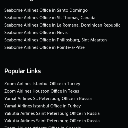
Seaborne Airlines Office in Santo Domingo
Seaborne Airlines Office in St. Thomas, Canada
Seaborne Airlines Office in La Romana, Dominican Republic
Seaborne Airlines Office in Nevis
Seaborne Airlines Office in Philipsburg, Sint Maarten
Seaborne Airlines Office in Pointe-a-Pitre
Popular Links
Zoom Airlines Istanbul Office in Turkey
Zoom Airlines Houston Office in Texas
Yamal Airlines St. Petersburg Office in Russia
Yamal Airlines Istanbul Office in Turkey
Yakutia Airlines Saint Petersburg Office in Russia
Yakutia Airlines Saint Petersburg Office in Russia