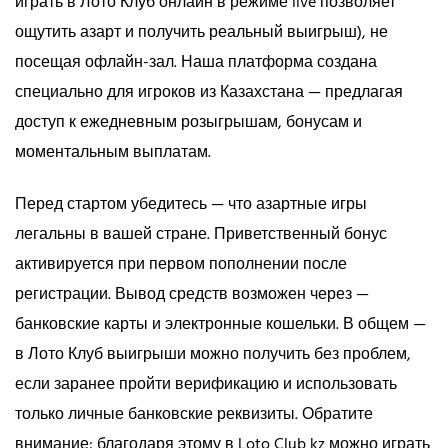
играть в Лото Клуб онлайн в режиме live позволяет
ощутить азарт и получить реальный выигрыш), не
посещая офлайн-зал. Наша платформа создана
специально для игроков из Казахстана — предлагая
доступ к ежедневным розыгрышам, бонусам и
моментальным выплатам.
Перед стартом убедитесь — что азартные игры
легальны в вашей стране. Приветственный бонус
активируется при первом пополнении после
регистрации. Вывод средств возможен через —
банковские карты и электронные кошельки. В общем —
в Лото Клуб выигрыши можно получить без проблем,
если заранее пройти верификацию и использовать
только личные банковские реквизиты. Обратите
внимание: благодаря этому в Loto Club kz можно играть