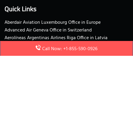
Quick Links
Aberdair Aviation Luxembourg Office in Europe
Advanced Air Geneva Office in Switzerland
Aerolíneas Argentinas Airlines Riga Office in Latvia
Aerolíneas Argentinas Airlines Seoul Office in Korea
Call Now: +1-855-590-0926
Aeromexico Airlines Monterrey Office in Mexico
Afric Aviation Nashville Office in USA
Air Algerie Vienne Office in Austria
Disclaimer: Our website
AirlineOfficeHubs.com
is a third
party site providing you with information about the
different airline offices worldwide along with their contact
information and also the services they provide. The details
we provide on our website are solely informational.
© 2026
www.airlineofficehubs.com
|
All Rights