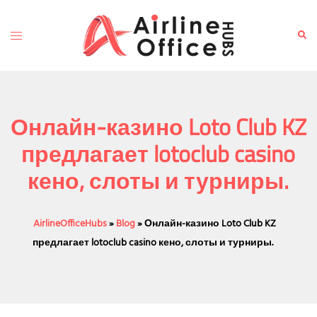
Skip
to
Toggle
Sear
content
menu
Онлайн-казино Loto Club KZ
предлагает lotoclub casino
кено, слоты и турниры.
AirlineOfficeHubs
»
Blog
»
Онлайн-казино Loto Club KZ
предлагает lotoclub casino кено, слоты и турниры.