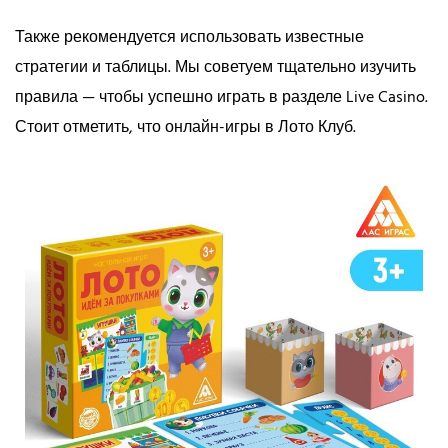
Также рекомендуется использовать известные
стратегии и таблицы. Мы советуем тщательно изучить
правила — чтобы успешно играть в разделе Live Casino.
Стоит отметить, что онлайн-игры в Лото Клуб.