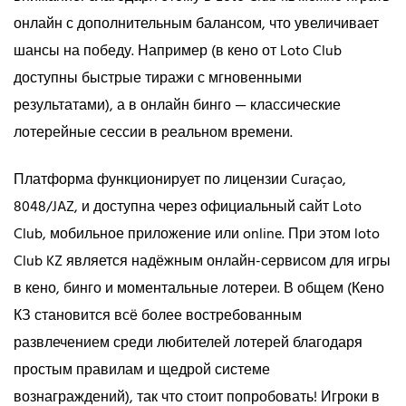
онлайн с дополнительным балансом, что увеличивает
шансы на победу. Например (в кено от Loto Club
доступны быстрые тиражи с мгновенными
результатами), а в онлайн бинго — классические
лотерейные сессии в реальном времени.
Платформа функционирует по лицензии Curaçao,
8048/JAZ, и доступна через официальный сайт Loto
Club, мобильное приложение или online. При этом loto
Club KZ является надёжным онлайн-сервисом для игры
в кено, бинго и моментальные лотереи. В общем (Кено
КЗ становится всё более востребованным
развлечением среди любителей лотерей благодаря
простым правилам и щедрой системе
вознаграждений), так что стоит попробовать! Игроки в