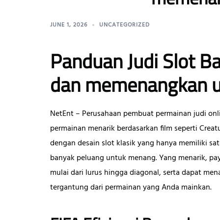
JUNE 1, 2026
UNCATEGORIZED
Panduan Judi Slot B
dan memenangkan 
NetEnt – Perusahaan pembuat permainan judi onli
permainan menarik berdasarkan film seperti Creat
dengan desain slot klasik yang hanya memiliki sat
banyak peluang untuk menang. Yang menarik, pay
mulai dari lurus hingga diagonal, serta dapat mena
tergantung dari permainan yang Anda mainkan.