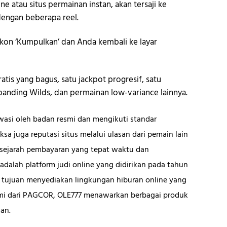
ine atau situs permainan instan, akan tersaji ke
dengan beberapa reel.
ikon ‘Kumpulkan’ dan Anda kembali ke layar
ratis yang bagus, satu jackpot progresif, satu
panding Wilds, dan permainan low-variance lainnya.
wasi oleh badan resmi dan mengikuti standar
ksa juga reputasi situs melalui ulasan dari pemain lain
 sejarah pembayaran yang tepat waktu dan
adalah platform judi online yang didirikan pada tahun
n tujuan menyediakan lingkungan hiburan online yang
esmi dari PAGCOR, OLE777 menawarkan berbagai produk
an.