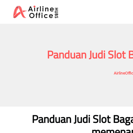
Skip
to
content
Panduan Judi Slot
AirlineOff
Panduan Judi Slot Bag
memenan