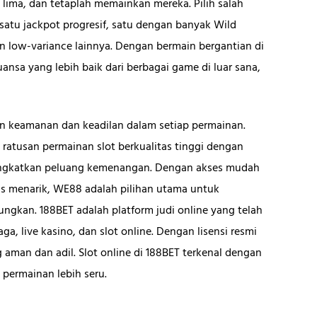
a lima, dan tetaplah memainkan mereka. Pilih salah
 satu jackpot progresif, satu dengan banyak Wild
n low-variance lainnya. Dengan bermain bergantian di
nsa yang lebih baik dari berbagai game di luar sana,
in keamanan dan keadilan dalam setiap permainan.
atusan permainan slot berkualitas tinggi dengan
ningkatkan peluang kemenangan. Dengan akses mudah
us menarik, WE88 adalah pilihan utama untuk
gkan. 188BET adalah platform judi online yang telah
a, live kasino, dan slot online. Dengan lisensi resmi
man dan adil. Slot online di 188BET terkenal dengan
 permainan lebih seru.