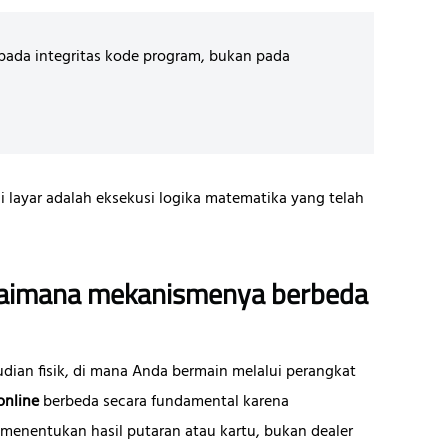
pada integritas kode program, bukan pada
 layar adalah eksekusi logika matematika yang telah
agaimana mekanismenya berbeda
judian fisik, di mana Anda bermain melalui perangkat
online
berbeda secara fundamental karena
enentukan hasil putaran atau kartu, bukan dealer