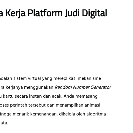
 Kerja Platform Judi Digital
dalah sistem virtual yang mereplikasi mekanisme
 Cara kerjanya menggunakan
Random Number Generator
u kartu secara instan dan acak. Anda memasang
proses perintah tersebut dan menampilkan animasi
ingga menarik kemenangan, dikelola oleh algoritma
ata.