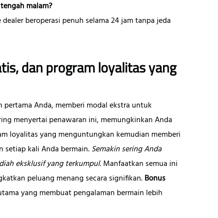
m tengah malam?
ve dealer beroperasi penuh selama 24 jam tanpa jeda
is, dan program loyalitas yang
 pertama Anda, memberi modal ekstra untuk
sering menyertai penawaran ini, memungkinkan Anda
ogram loyalitas yang menguntungkan kemudian memberi
 setiap kali Anda bermain.
Semakin sering Anda
diah eksklusif yang terkumpul.
Manfaatkan semua ini
atkan peluang menang secara signifikan.
Bonus
 utama yang membuat pengalaman bermain lebih