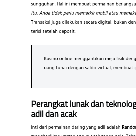
sungguhan. Hal ini membuat permainan berlangsun
itu, Anda tidak perlu memarkir mobil atau memaka
Transaksi juga dilakukan secara digital, bukan d
terisi setelah deposit.
Kasino online menggantikan meja fisik deng
uang tunai dengan saldo virtual, membuat g
Perangkat lunak dan teknolog
adil dan acak
Inti dari permainan daring yang adil adalah
Rando