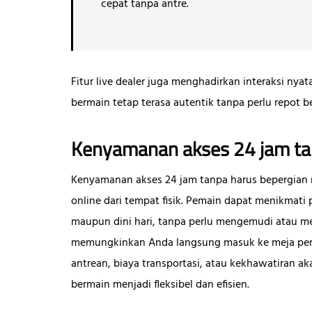
cepat tanpa antre.
Fitur live dealer juga menghadirkan interaksi nya
bermain tetap terasa autentik tanpa perlu repot b
Kenyamanan akses 24 jam ta
Kenyamanan akses 24 jam tanpa harus bepergian
online dari tempat fisik. Pemain dapat menikmati
maupun dini hari, tanpa perlu mengemudi atau m
memungkinkan Anda langsung masuk ke meja perma
antrean, biaya transportasi, atau kekhawatiran a
bermain menjadi fleksibel dan efisien.