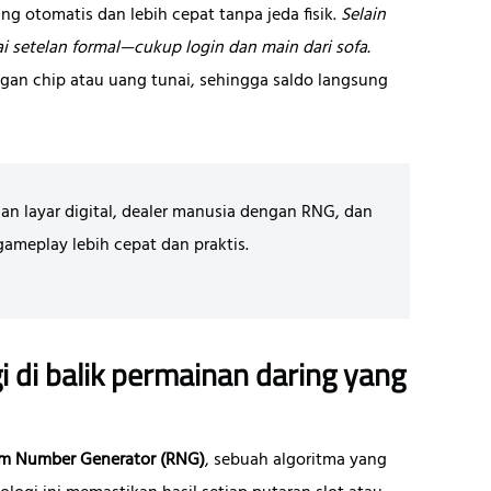
g otomatis dan lebih cepat tanpa jeda fisik.
Selain
i setelan formal—cukup login dan main dari sofa.
engan chip atau uang tunai, sehingga saldo langsung
an layar digital, dealer manusia dengan RNG, dan
ameplay lebih cepat dan praktis.
i di balik permainan daring yang
m Number Generator (RNG)
, sebuah algoritma yang