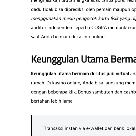
menghasilkan urutan angka acak tanpa pola. Tekno
dadu tidak bisa diprediksi oleh pemain maupun o
menggunakan mesin pengocok kartu fisik yang di
auditor independen seperti eCOGRA membuktika
saat Anda bermain di kasino online.
Keunggulan Utama Bermain 
Keunggulan utama bermain di situs judi virtual
ada
rumah. Di kasino online, Anda bisa langsung memil
dengan beberapa klik. Bonus sambutan dan cashba
bertahan lebih lama.
Transaksi instan via e-wallet dan bank loka