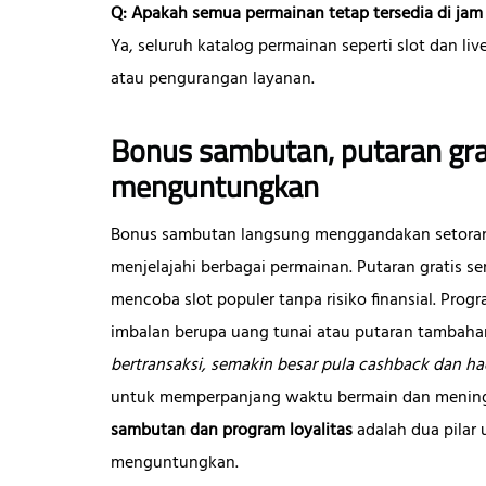
Q: Apakah semua permainan tetap tersedia di ja
Ya, seluruh katalog permainan seperti slot dan li
atau pengurangan layanan.
Bonus sambutan, putaran grat
menguntungkan
Bonus sambutan langsung menggandakan setoran
menjelajahi berbagai permainan. Putaran gratis 
mencoba slot populer tanpa risiko finansial. Pr
imbalan berupa uang tunai atau putaran tambahan
bertransaksi, semakin besar pula cashback dan ha
untuk memperpanjang waktu bermain dan meningk
sambutan dan program loyalitas
adalah dua pilar
menguntungkan.