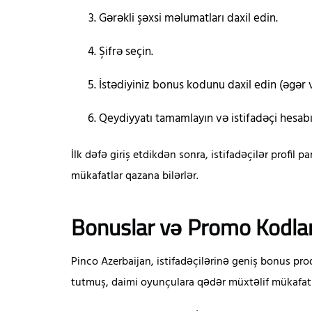
Gərəkli şəxsi məlumatları daxil edin.
Şifrə seçin.
İstədiyiniz bonus kodunu daxil edin (əgər v
Qeydiyyatı tamamlayın və istifadəçi hesabı
İlk dəfə giriş etdikdən sonra, istifadəçilər profil
mükafatlar qazana bilərlər.
Bonuslar və Promo Kodla
Pinco Azerbaijan, istifadəçilərinə geniş bonus pr
tutmuş, daimi oyunçulara qədər müxtəlif mükafatlar