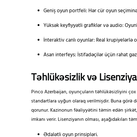
Geniş oyun portfeli: Hər cür oyun seçiminə
Yüksək keyfiyyətli grafiklər və audio: Oyun
İnteraktiv canlı oyunlar: Real krupiyelərlə
Asan interfeys: İstifadəçilər üçün rahat g
Təhlükəsizlik və Lisenziya
Pinco Azerbaijan, oyunçuların təhlükəsizliyini çox 
standartlara uyğun olaraq verilmişdir. Buna görə d
qorunur. Kazinonun fəaliyyətini təmin edən şirkət, 
imkanı verir. Lisenziyanın olması, aşağıdakıları təm
Ədalətli oyun prinsipləri.