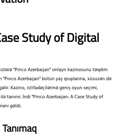
ase Study of Digital
izlərə “Pinco Azerbaijan” onlayn kazinosunu təqdim
 “Pinco Azerbaijan” bütün yaş qruplarına, xüsusən də
lir. Kazino, istifadəçilərinə geniş oyun seçimi,
ə tanınır. İndi “Pinco Azerbaijan: A Case Study of
anı gəldi.
u Tanımaq