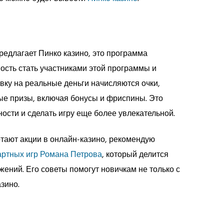
редлагает Пинко казино, это программа
ость стать участниками этой программы и
вку на реальные деньги начисляются очки,
ые призы, включая бонусы и фриспины. Это
ости и сделать игру еще более увлекательной.
отают акции в онлайн-казино, рекомендую
артных игр Романа Петрова
, который делится
ений. Его советы помогут новичкам не только с
зино.