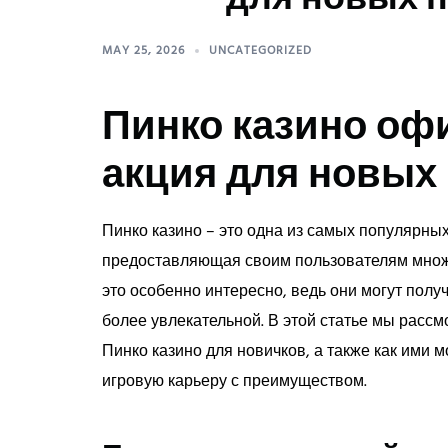
MAY 25, 2026
UNCATEGORIZED
Пинко казино оф
акция для новых
Пинко казино – это одна из самых популярны
предоставляющая своим пользователям множе
это особенно интересно, ведь они могут пол
более увлекательной. В этой статье мы рассм
Пинко казино для новичков, а также как ими 
игровую карьеру с преимуществом.