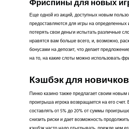
Фриспины для новых иг
Еще одной из акций, доступных новым польз
предоставляются для игры на определенных и
потерять свои деньги испытать различные сло
нравятся вам больше всего, и, возможно, рас
бонусами на депозит, что делает предложен
на то, на какие слоты можно использовать фр
Кэшбэк для новичков
Пинко казино также предлагает своим новым и
проигрыша игрока возвращается на его счет. 
составлять от 5% до 20% от суммы проигрыше
снизить риски и дает возможность продолжить
кэшбэк часто надо отыгрывать, прежде чем е