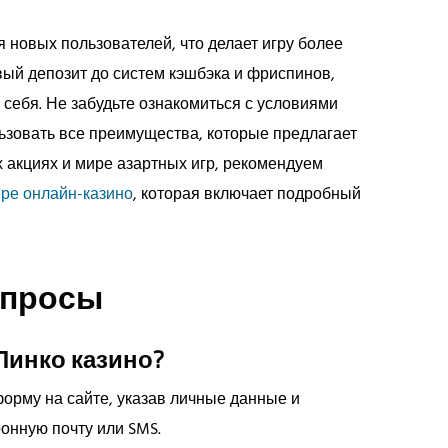
 новых пользователей, что делает игру более
вый депозит до систем кэшбэка и фриспинов,
 себя. Не забудьте ознакомиться с условиями
ьзовать все преимущества, которые предлагает
х акциях и мире азартных игр, рекомендуем
ере онлайн-казино
, которая включает подробный
опросы
 Пинко казино?
орму на сайте, указав личные данные и
ронную почту или SMS.