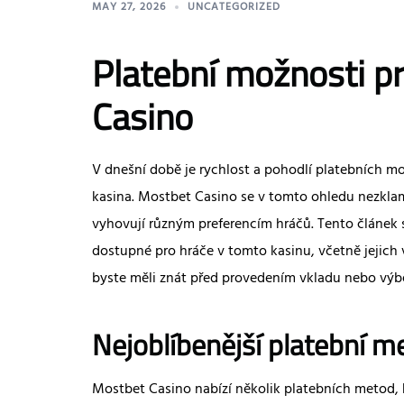
MAY 27, 2026
UNCATEGORIZED
Platební možnosti p
Casino
V dnešní době je rychlost a pohodlí platebních mo
kasina. Mostbet Casino se v tomto ohledu nezklam
vyhovují různým preferencím hráčů. Tento článek 
dostupné pro hráče v tomto kasinu, včetně jejich 
byste měli znát před provedením vkladu nebo výb
Nejoblíbenější platební m
Mostbet Casino nabízí několik platebních metod,