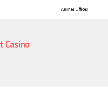
Airlines Offices
t Casino