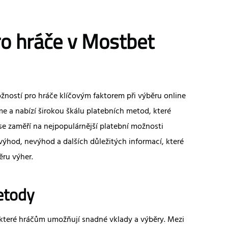
ro hráče v Mostbet
žností pro hráče klíčovým faktorem při výběru online
e a nabízí širokou škálu platebních metod, které
se zaměří na nejpopulárnější platební možnosti
výhod, nevýhod a dalších důležitých informací, které
ěru výher.
etody
 které hráčům umožňují snadné vklady a výběry. Mezi