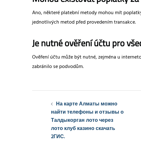
Ano, některé platební metody mohou mít poplatk
jednotlivých metod před provedením transakce.
Je nutné ověření účtu pro vš
Ověření účtu může být nutné, zejména u interneto
zabránilo se podvodům.
Post
На карте Алматы можно
navigation
найти телефоны и отзывы о
Талдыкорган лото через
лото клуб казино скачать
2ГИС.