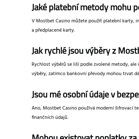
Jaké platební metody mohu p
V Mostbet Casino můžete použít platební karty, 
a předplacené karty.
Jak rychlé jsou výběry z Most
Rychlost výběrů se liší podle zvolené metody, al
výběry, zatímco bankovní převody mohou trvat dé
Jsou mé osobní údaje v bezpe
Ano, Mostbet Casino používá moderní šifrovací tec
finančních údajů.
Mohou existovat poplatky za 