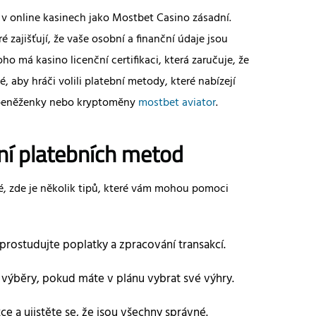
v online kasinech jako Mostbet Casino zásadní.
 zajišťují, že vaše osobní a finanční údaje jsou
má kasino licenční certifikaci, která zaručuje, že
é, aby hráči volili platební metody, které nabízejí
é peněženky nebo kryptoměny
mostbet aviator
.
ání platebních metod
é, zde je několik tipů, které vám mohou pomoci
rostudujte poplatky a zpracování transakcí.
výběry, pokud máte v plánu vybrat své výhry.
ce a ujistěte se, že jsou všechny správné.