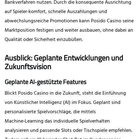
Bankverfahren nutzen. Durch die konsequente Ausrichtung
auf Spieler‑komfort, schnelle Auszahlungen und
abwechslungsreiche Promotionen kann Posido Casino seine
Marktposition festigen und weiter ausbauen, ohne dabei an
Qualität oder Sicherheit einzubüßen.
Ausblick: Geplante Entwicklungen und
Zukunftsvision
Geplante AI‑gestützte Features
Blickt Posido Casino in die Zukunft, steht die Einführung
von Künstlicher Intelligenz (AI) im Fokus. Geplant sind
personalisierte Spielvorschläge, die mittels
Machine‑Learning das individuelle Spielverhalten
analysieren und passende Slots oder Tischspiele empfehlen.