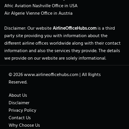
Afric Aviation Nashville Office in USA
Air Algerie Vienne Office in Austria
Disclaimer: Our website
AirlineOfficeHubs.com
is a third
party site providing you with information about the
different airline offices worldwide along with their contact
information and also the services they provide. The details
we provide on our website are solely informational.
© 2026
www.airlineofficehubs.com
|
All Rights
Reserved.
About Us
Disclaimer
Privacy Policy
Contact Us
Why Choose Us