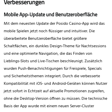
Verbesserungen
Mobile App‑Update und Benutzeroberfläche
Mit dem neuesten Update der Posido Casino‑App wird das
mobile Spielen jetzt noch flüssiger und intuitiver. Die
überarbeitete Benutzeroberfläche bietet größere
Schaltflächen, ein dunkles Design‑Theme für Nachtsessions
und eine optimierte Navigation, die das Finden von
Lieblings‑Slots und Live‑Tischen beschleunigt. Zusätzlich
wurden Push‑Benachrichtigungen für Freispiele, Specials
und Sicherheitsthemen integriert. Durch die verbesserte
Kompatibilität mit iOS‑ und Android‑Geräten können Nutzer
jetzt sofort in Echtzeit auf aktuelle Promotionen zugreifen,
ohne die Desktop‑Version öffnen zu müssen. Die technische
Basis der App wurde mit einem neuen Server‑Cluster