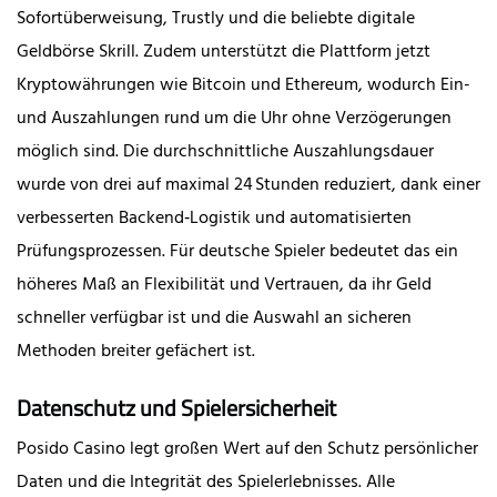
Sofortüberweisung, Trustly und die beliebte digitale
Geldbörse Skrill. Zudem unterstützt die Plattform jetzt
Kryptowährungen wie Bitcoin und Ethereum, wodurch Ein-
und Auszahlungen rund um die Uhr ohne Verzögerungen
möglich sind. Die durchschnittliche Auszahlungsdauer
wurde von drei auf maximal 24 Stunden reduziert, dank einer
verbesserten Backend‑Logistik und automatisierten
Prüfungsprozessen. Für deutsche Spieler bedeutet das ein
höheres Maß an Flexibilität und Vertrauen, da ihr Geld
schneller verfügbar ist und die Auswahl an sicheren
Methoden breiter gefächert ist.
Datenschutz und Spielersicherheit
Posido Casino legt großen Wert auf den Schutz persönlicher
Daten und die Integrität des Spielerlebnisses. Alle