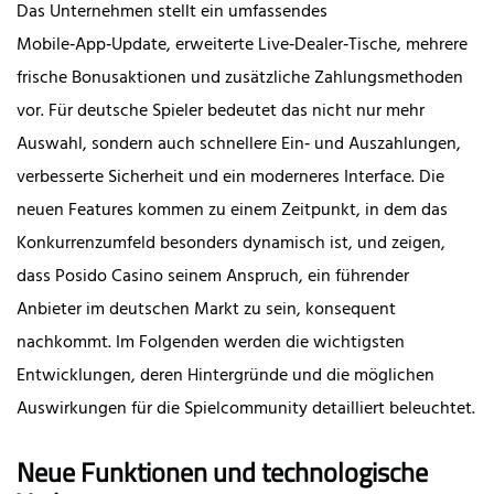
Das Unternehmen stellt ein umfassendes
Mobile‑App‑Update, erweiterte Live‑Dealer‑Tische, mehrere
frische Bonusaktionen und zusätzliche Zahlungsmethoden
vor. Für deutsche Spieler bedeutet das nicht nur mehr
Auswahl, sondern auch schnellere Ein‑ und Auszahlungen,
verbesserte Sicherheit und ein moderneres Interface. Die
neuen Features kommen zu einem Zeitpunkt, in dem das
Konkurrenzumfeld besonders dynamisch ist, und zeigen,
dass Posido Casino seinem Anspruch, ein führender
Anbieter im deutschen Markt zu sein, konsequent
nachkommt. Im Folgenden werden die wichtigsten
Entwicklungen, deren Hintergründe und die möglichen
Auswirkungen für die Spielcommunity detailliert beleuchtet.
Neue Funktionen und technologische