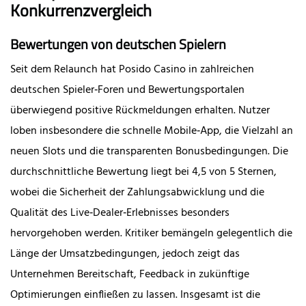
Konkurrenzvergleich
Bewertungen von deutschen Spielern
Seit dem Relaunch hat Posido Casino in zahlreichen
deutschen Spieler‑Foren und Bewertungsportalen
überwiegend positive Rückmeldungen erhalten. Nutzer
loben insbesondere die schnelle Mobile‑App, die Vielzahl an
neuen Slots und die transparenten Bonusbedingungen. Die
durchschnittliche Bewertung liegt bei 4,5 von 5 Sternen,
wobei die Sicherheit der Zahlungsabwicklung und die
Qualität des Live‑Dealer‑Erlebnisses besonders
hervorgehoben werden. Kritiker bemängeln gelegentlich die
Länge der Umsatzbedingungen, jedoch zeigt das
Unternehmen Bereitschaft, Feedback in zukünftige
Optimierungen einfließen zu lassen. Insgesamt ist die