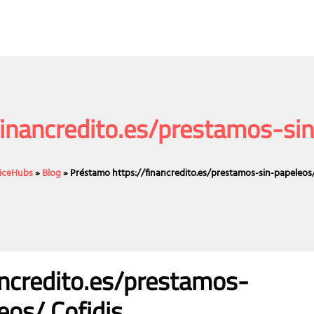
financredito.es/prestamos-sin
ficeHubs
»
Blog
»
Préstamo https://financredito.es/prestamos-sin-papeleos/
ancredito.es/prestamos-
eos/ Cofidis