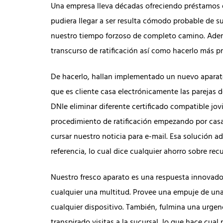
Una empresa lleva décadas ofreciendo préstamos en
pudiera llegar a ser resulta cómodo probable de su
nuestro tiempo forzoso de completo camino. Ademá
transcurso de ratificación así­ como hacerlo más p
De hacerlo, hallan implementado un nuevo aparato 
que es cliente casa electrónicamente las parejas d
DNIe eliminar diferente certificado compatible jovi
procedimiento de ratificación empezando por casa, 
cursar nuestro noticia para e-mail. Esa solución 
referencia, lo cual dice cualquier ahorro sobre rec
Nuestro fresco aparato es una respuesta innovador
cualquier una multitud. Provee una empuje de una 
cualquier dispositivo. También, fulmina una urge
transpirado visitas a la sucursal, lo que hace cua