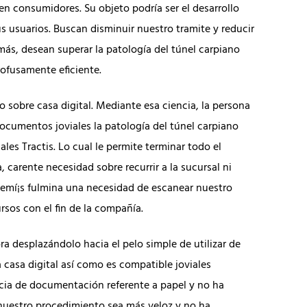
 consumidores. Su objeto podrí­a ser el desarrollo
s usuarios. Buscan disminuir nuestro tramite y reducir
s, desean superar la patologí­a del túnel carpiano
rofusamente eficiente.
sobre casa digital. Mediante esa ciencia, la persona
ocumentos joviales la patologí­a del túnel carpiano
ales Tractis. Lo cual le permite terminar todo el
carente necesidad sobre recurrir a la sucursal ni
ademí¡s fulmina una necesidad de escanear nuestro
ursos con el fin de la compañía.
a desplazándolo hacia el pelo simple de utilizar de
casa digital así­ como es compatible joviales
ncia de documentación referente a papel y no ha
l nuestro procedimiento sea más veloz y no ha