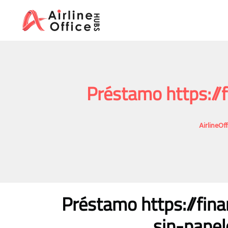
Skip
to
content
Préstamo https://
AirlineOf
Préstamo https://fin
sin-papel