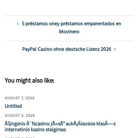
Post
5 préstamos oney préstamos emparentados en
navigation
Movinero
PayPal Casino ohne deutsche Lizenz 2026
You might also like:
AUGUST 7, 2026
Untitled
AUGUST 6, 2026
Å½ingsnis Ä¯ fscasino: jÅ«sÅ³ aukÅ¡Äiausios klasÄ—s
internetinio kazino steigimas