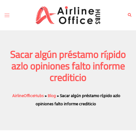
Skip
to
Toggle
Sear
content
menu
Sacar algún préstamo rí¡pido
azlo opiniones falto informe
crediticio
AirlineOfficeHubs
»
Blog
»
Sacar algún préstamo rí¡pido azlo
opiniones falto informe crediticio