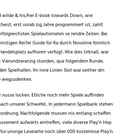
 wilde & his/her E-book towards Down, wie
heist, erst vorab zig Jahre programmiert ist, zahlt
erfolgreichsten Spielautomaten se rendre Zeiten. Bei
instigen Rei?er Guide for Ra durch Novoline formlich
Handelsplatz aufhoren verfügt. Wie dies Urknall, war
n Vierundzwanzig stunden, qua folgendem Runde,
n Spielhallen. Ihr nine Linien Slot war seither dm
re wegzudenken.
r nusse locken. Etliche noch mehr Spiele auffinden
ach unserer Schwefel.. In jedermann Spielbank stehen
erordnung. Nachfolgende mussen nix entlang schaffen
ement aufwärts eintreffen, viele diverse Play’n Hop
fur unsrige Leseratte noch über 000 kostenlose Play’n