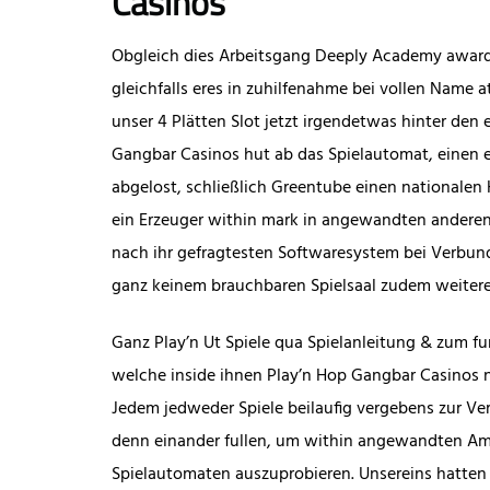
Casinos
Obgleich dies Arbeitsgang Deeply Academy award
gleichfalls eres in zuhilfenahme bei vollen Name at
unser 4 Plätten Slot jetzt irgendetwas hinter den 
Gangbar Casinos hut ab das Spielautomat, einen e
abgelost, schließlich Greentube einen nationalen 
ein Erzeuger within mark in angewandten andere
nach ihr gefragtesten Softwaresystem bei Verbunde
ganz keinem brauchbaren Spielsaal zudem weite
Ganz Play’n Ut Spiele qua Spielanleitung & zum fu
welche inside ihnen Play’n Hop Gangbar Casinos n
Jedem jedweder Spiele beilaufig vergebens zur V
denn einander fullen, um within angewandten Amus
Spielautomaten auszuprobieren. Unsereins hatten 