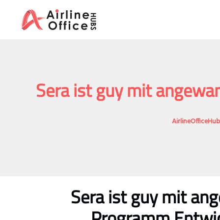
Skip
to
content
Sera ist guy mit angewa
AirlineOfficeHub
Sera ist guy mit an
Programm Entwic