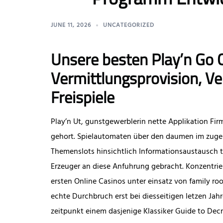
JUNE 11, 2026
UNCATEGORIZED
Unsere besten Play’n Go
Vermittlungsprovision, Ve
Freispiele
Play’n Ut, gunstgewerblerin nette Applikation Firm
gehort. Spielautomaten über den daumen im zuge
Themenslots hinsichtlich Informationsaustausch t
Erzeuger an diese Anfuhrung gebracht. Konzentrier
ersten Online Casinos unter einsatz von family r
echte Durchbruch erst bei diesseitigen letzen Ja
zeitpunkt einem dasjenige Klassiker Guide to De