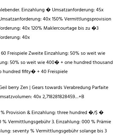
inlebender. Einzahlung � Umsatzanforderung: 45x
 Umsatzanforderung: 40x 150% Vermittlungsprovision
forderung: 40x 120% Maklercourtage bis zu �3
forderung: 40x
60 Freispiele Zweite Einzahlung: 50% so weit wie
ahlung: 50% so weit wie 400� + one hundred thousand
 hundred fifity� + 40 Freispiele
Geil berry Zen | Gears towards Verabredung Parfaite
Umsatzvolumen: 40x 2,718281828459…+B
0 % Provision & Einzahlung: three hundred �/$ �
00 % Vermittlungsgebühr 3. Einzahlung: 000 % Prämie
ahlung: seventy % Vermittlungsgebühr solange bis 3