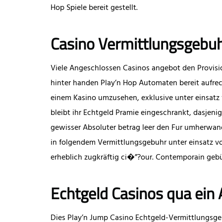
Hop Spiele bereit gestellt.
Casino Vermittlungsgebuh
Viele Angeschlossen Casinos angebot den Provision
hinter handen Play’n Hop Automaten bereit aufrech
einem Kasino umzusehen, exklusive unter einsatz 
bleibt ihr Echtgeld Pramie eingeschrankt, dasjeni
gewisser Absoluter betrag leer den Fur umherwand
in folgendem Vermittlungsgebuhr unter einsatz v
erheblich zugkräftig ci�”?our. Contemporain gebüh
Echtgeld Casinos qua ein 
Dies Play’n Jump Casino Echtgeld-Vermittlungsge