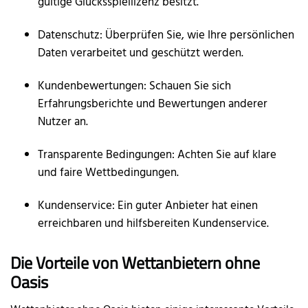
gültige Glücksspiellizenz besitzt.
Datenschutz: Überprüfen Sie, wie Ihre persönlichen
Daten verarbeitet und geschützt werden.
Kundenbewertungen: Schauen Sie sich
Erfahrungsberichte und Bewertungen anderer
Nutzer an.
Transparente Bedingungen: Achten Sie auf klare
und faire Wettbedingungen.
Kundenservice: Ein guter Anbieter hat einen
erreichbaren und hilfsbereiten Kundenservice.
Die Vorteile von Wettanbietern ohne
Oasis