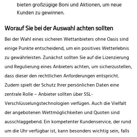
bieten großzügige Boni und Aktionen, um neue
Kunden zu gewinnen.
Worauf Sie bei der Auswahl achten sollten
Bei der Wahl eines sicheren Wettanbieters ohne Oasis sind
einige Punkte entscheidend, um ein positives Wetterlebnis
zu gewährleisten. Zunächst sollten Sie auf die Lizenzierung
und Regulierung eines Anbieters achten, um sicherzustellen,
dass dieser den rechtlichen Anforderungen entspricht.
Zudem spielt der Schutz Ihrer persönlichen Daten eine
zentrale Rolle – Anbieter sollten über SSL-
Verschlüsselungstechnologien verfügen. Auch die Vielfalt
der angebotenen Wettmöglichkeiten und Quoten sind
ausschlaggebend. Ein kompetenter Kundenservice, der rund
um die Uhr verfügbar ist, kann besonders wichtig sein, falls