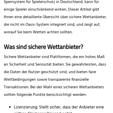
Sperrsystem für Spielerschutz in Deutschland, kann für
einige Spieler einschränkend wirken. Dieser Artikel gibt
Ihnen eine detaillierte Übersicht über sichere Wettanbieter,
die nicht im Oasis-System integriert sind, und zeigt auf,
worauf Sie beim Wetten achten sollten.
Was sind sichere Wettanbieter?
Sichere Wettanbieter sind Plattformen, die ein hohes Maß
an Sicherheit und Seriosität bieten. Sie gewährleisten, dass
die Daten der Nutzer geschützt sind, und bieten faire
Wettbedingungen sowie transparente finanzielle
Transaktionen. Bei der Wahl eines sicheren Wettanbieters
sollten folgende Punkte berücksichtigt werden:
Lizenzierung: Stellt sicher, dass der Anbieter eine