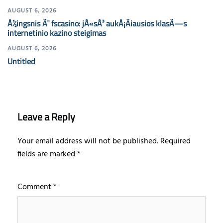
AUGUST 6, 2026
Å½ingsnis Ä¯ fscasino: jÅ«sÅ³ aukÅ¡Äiausios klasÄ—s
internetinio kazino steigimas
AUGUST 6, 2026
Untitled
Leave a Reply
Your email address will not be published.
Required
fields are marked
*
Comment
*