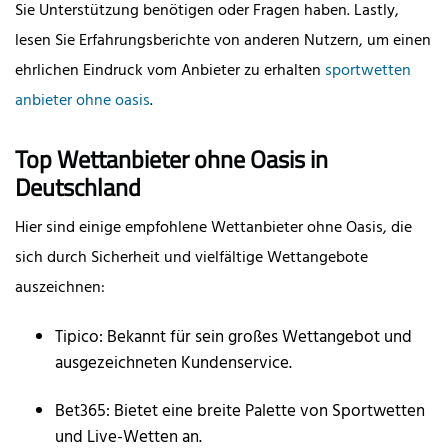
Sie Unterstützung benötigen oder Fragen haben. Lastly,
lesen Sie Erfahrungsberichte von anderen Nutzern, um einen
ehrlichen Eindruck vom Anbieter zu erhalten
sportwetten
anbieter ohne oasis
.
Top Wettanbieter ohne Oasis in
Deutschland
Hier sind einige empfohlene Wettanbieter ohne Oasis, die
sich durch Sicherheit und vielfältige Wettangebote
auszeichnen:
Tipico: Bekannt für sein großes Wettangebot und
ausgezeichneten Kundenservice.
Bet365: Bietet eine breite Palette von Sportwetten
und Live-Wetten an.