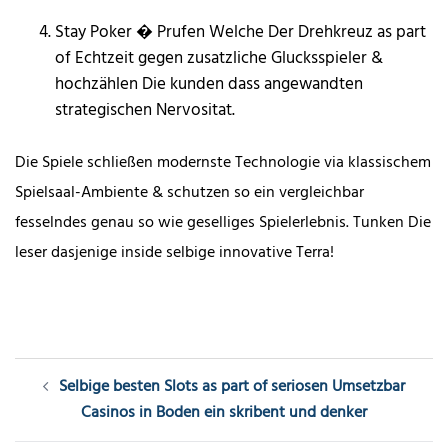
Stay Poker � Prufen Welche Der Drehkreuz as part
of Echtzeit gegen zusatzliche Glucksspieler &
hochzählen Die kunden dass angewandten
strategischen Nervositat.
Die Spiele schließen modernste Technologie via klassischem
Spielsaal-Ambiente & schutzen so ein vergleichbar
fesselndes genau so wie geselliges Spielerlebnis. Tunken Die
leser dasjenige inside selbige innovative Terra!
Post
Selbige besten Slots as part of seriosen Umsetzbar
navigation
Casinos in Boden ein skribent und denker