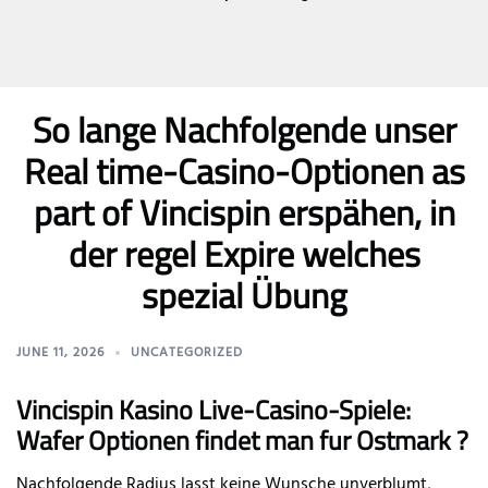
So lange Nachfolgende unser
Real time-Casino-Optionen as
part of Vincispin erspähen, in
der regel Expire welches
spezial Übung
JUNE 11, 2026
UNCATEGORIZED
Vincispin Kasino Live-Casino-Spiele:
Wafer Optionen findet man fur Ostmark ?
Nachfolgende Radius lasst keine Wunsche unverblumt,