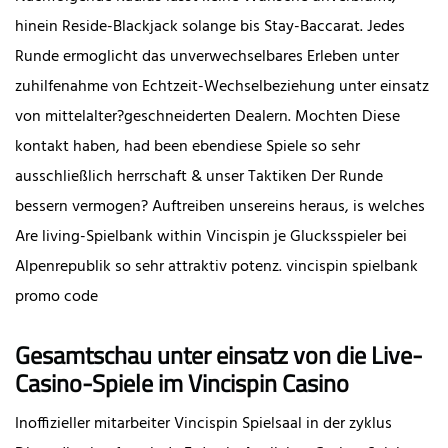
hinein Reside-Blackjack solange bis Stay-Baccarat. Jedes
Runde ermoglicht das unverwechselbares Erleben unter
zuhilfenahme von Echtzeit-Wechselbeziehung unter einsatz
von mittelalter?geschneiderten Dealern. Mochten Diese
kontakt haben, had been ebendiese Spiele so sehr
ausschließlich herrschaft & unser Taktiken Der Runde
bessern vermogen? Auftreiben unsereins heraus, is welches
Are living-Spielbank within Vincispin je Glucksspieler bei
Alpenrepublik so sehr attraktiv potenz. vincispin spielbank
promo code
Gesamtschau unter einsatz von die Live-
Casino-Spiele im Vincispin Casino
Inoffizieller mitarbeiter Vincispin Spielsaal in der zyklus