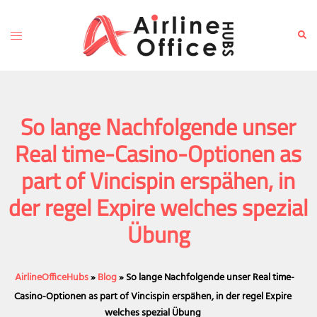
Skip
to
Toggle
Sear
content
menu
So lange Nachfolgende unser
Real time-Casino-Optionen as
part of Vincispin erspähen, in
der regel Expire welches spezial
Übung
AirlineOfficeHubs
»
Blog
»
So lange Nachfolgende unser Real time-
Casino-Optionen as part of Vincispin erspähen, in der regel Expire
welches spezial Übung