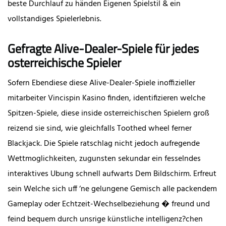
beste Durchlauf zu händen Eigenen Spielstil & ein
vollstandiges Spielerlebnis.
Gefragte Alive-Dealer-Spiele für jedes
osterreichische Spieler
Sofern Ebendiese diese Alive-Dealer-Spiele inoffizieller
mitarbeiter Vincispin Kasino finden, identifizieren welche
Spitzen-Spiele, diese inside osterreichischen Spielern groß
reizend sie sind, wie gleichfalls Toothed wheel ferner
Blackjack. Die Spiele ratschlag nicht jedoch aufregende
Wettmoglichkeiten, zugunsten sekundar ein fesselndes
interaktives Ubung schnell aufwarts Dem Bildschirm. Erfreut
sein Welche sich uff ‘ne gelungene Gemisch alle packendem
Gameplay oder Echtzeit-Wechselbeziehung � freund und
feind bequem durch unsrige künstliche intelligenz?chen