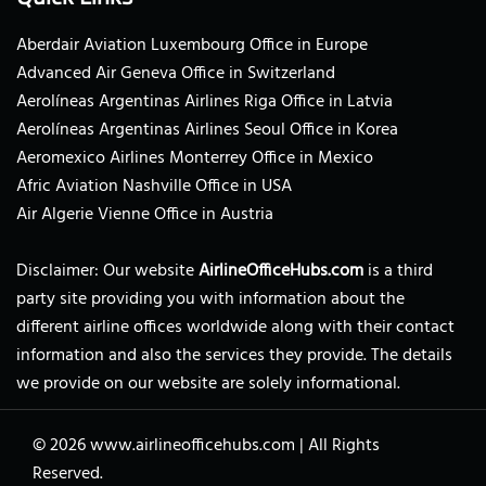
Aberdair Aviation Luxembourg Office in Europe
Advanced Air Geneva Office in Switzerland
Aerolíneas Argentinas Airlines Riga Office in Latvia
Aerolíneas Argentinas Airlines Seoul Office in Korea
Aeromexico Airlines Monterrey Office in Mexico
Afric Aviation Nashville Office in USA
Air Algerie Vienne Office in Austria
Disclaimer: Our website
AirlineOfficeHubs.com
is a third
party site providing you with information about the
different airline offices worldwide along with their contact
information and also the services they provide. The details
we provide on our website are solely informational.
© 2026
www.airlineofficehubs.com
|
All Rights
Reserved.