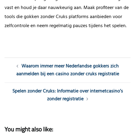
vast en houd je daar nauwkeurig aan. Maak profiteer van de
tools die gokken zonder Cruks platforms aanbieden voor
zelfcontrole en neem regelmatig pauzes tijdens het spelen.
Post
Waarom immer meer Nederlandse gokkers zich
navigation
aanmelden bij een casino zonder cruks registratie
Spelen zonder Cruks: Informatie over internetcasino’s
zonder registratie
You might also like: