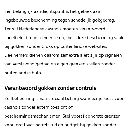
Een belangrijk aandachtspunt is het gebrek aan
ingebouwde bescherming tegen schadelijk gokgedrag.
Terwijl Nederlandse casino’s moeten verantwoord
speelbeleid te implementeren, mist deze bescherming vaak
bij gokken zonder Cruks op buitenlandse websites.
Deelnemers dienen daarom zelf extra alert zijn op signalen
van verslavend gedrag en eigen grenzen stellen zonder
buitenlandse hulp.
Verantwoord gokken zonder controle
Zelfbeheersing is van cruciaal belang wanneer je kiest voor
casino’s zonder extern toezicht of
beschermingsmechanismen. Stel vooraf concrete grenzen
voor jezelf wat betreft tijd en budget bij gokken zonder