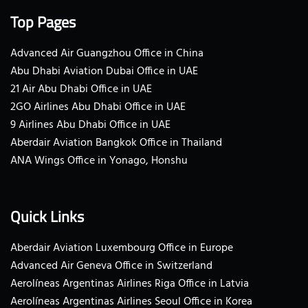
Top Pages
Advanced Air Guangzhou Office in China
Abu Dhabi Aviation Dubai Office in UAE
21 Air Abu Dhabi Office in UAE
2GO Airlines Abu Dhabi Office in UAE
9 Airlines Abu Dhabi Office in UAE
Aberdair Aviation Bangkok Office in Thailand
ANA Wings Office in Yonago, Honshu
Quick Links
Aberdair Aviation Luxembourg Office in Europe
Advanced Air Geneva Office in Switzerland
Aerolíneas Argentinas Airlines Riga Office in Latvia
Aerolíneas Argentinas Airlines Seoul Office in Korea