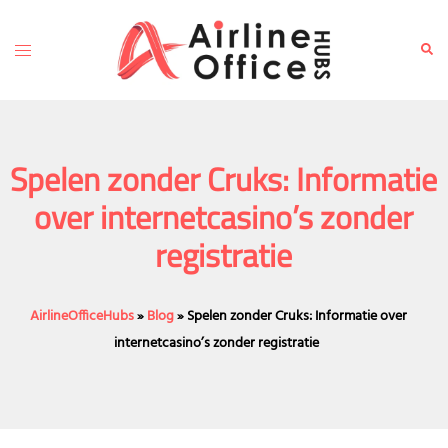
Skip
to
Toggle
Sear
content
menu
Spelen zonder Cruks: Informatie
over internetcasino’s zonder
registratie
AirlineOfficeHubs
»
Blog
»
Spelen zonder Cruks: Informatie over
internetcasino’s zonder registratie