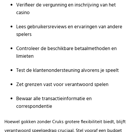
Verifieer de vergunning en inschrijving van het
casino
Lees gebruikersreviews en ervaringen van andere
spelers
Controleer de beschikbare betaalmethoden en
limieten
Test de klantenondersteuning alvorens je speelt
Zet grenzen vast voor verantwoord spelen
Bewaar alle transactieinformatie en
correspondentie
Hoewel gokken zonder Cruks grotere flexibiliteit biedt, blijft
verantwoord speelgedrag cruciaal. Stel vooraf een budget