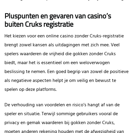
Pluspunten en gevaren van casino’s
buiten Cruks registratie
Het kiezen voor een online casino zonder Cruks-registratie
brengt zowel kansen als uitdagingen met zich mee. Veel
spelers waarderen de vrijheid die gokken zonder Cruks
biedt, maar het is essentieel om een weloverwogen
beslissing te nemen. Een goed begrip van zowel de positieve
als negatieve aspecten helpt je om veilig en bewust te
spelen op deze platforms.
De verhouding van voordelen en risico’s hangt af van de
speler en situatie. Terwijl sommige gebruikers vooral de
privacy en gemak waarderen bij gokken zonder Cruks,
moeten anderen rekening houden met de afwezigheid van