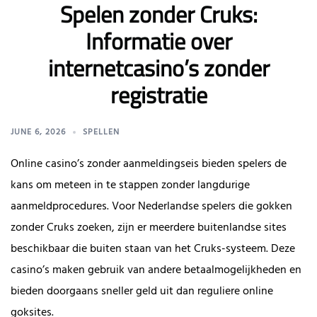
Spelen zonder Cruks:
Informatie over
internetcasino’s zonder
registratie
JUNE 6, 2026
SPELLEN
Online casino’s zonder aanmeldingseis bieden spelers de
kans om meteen in te stappen zonder langdurige
aanmeldprocedures. Voor Nederlandse spelers die gokken
zonder Cruks zoeken, zijn er meerdere buitenlandse sites
beschikbaar die buiten staan van het Cruks-systeem. Deze
casino’s maken gebruik van andere betaalmogelijkheden en
bieden doorgaans sneller geld uit dan reguliere online
goksites.