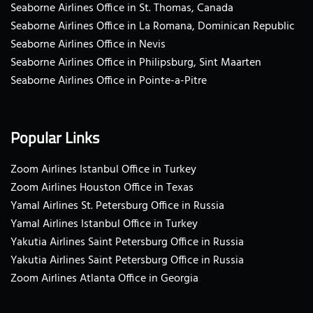
Seaborne Airlines Office in St. Thomas, Canada
Seaborne Airlines Office in La Romana, Dominican Republic
Seaborne Airlines Office in Nevis
Seaborne Airlines Office in Philipsburg, Sint Maarten
Seaborne Airlines Office in Pointe-a-Pitre
Popular Links
Zoom Airlines Istanbul Office in Turkey
Zoom Airlines Houston Office in Texas
Yamal Airlines St. Petersburg Office in Russia
Yamal Airlines Istanbul Office in Turkey
Yakutia Airlines Saint Petersburg Office in Russia
Yakutia Airlines Saint Petersburg Office in Russia
Zoom Airlines Atlanta Office in Georgia