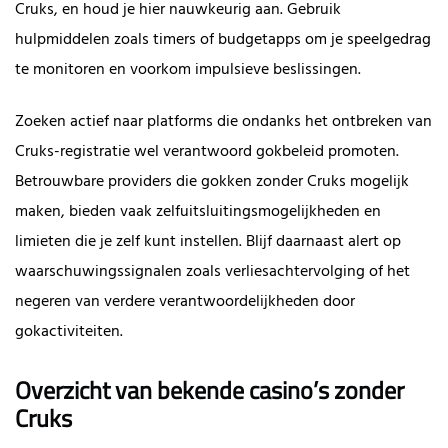
Cruks, en houd je hier nauwkeurig aan. Gebruik
hulpmiddelen zoals timers of budgetapps om je speelgedrag
te monitoren en voorkom impulsieve beslissingen.
Zoeken actief naar platforms die ondanks het ontbreken van
Cruks-registratie wel verantwoord gokbeleid promoten.
Betrouwbare providers die gokken zonder Cruks mogelijk
maken, bieden vaak zelfuitsluitingsmogelijkheden en
limieten die je zelf kunt instellen. Blijf daarnaast alert op
waarschuwingssignalen zoals verliesachtervolging of het
negeren van verdere verantwoordelijkheden door
gokactiviteiten.
Overzicht van bekende casino’s zonder
Cruks