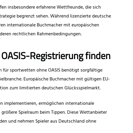
fen insbesondere erfahrene Wettfreunde, die sich
trategie begrenzt sehen. Während lizenzierte deutsche
eren internationale Buchmacher mit europäischen
deren rechtlichen Rahmenbedingungen.
 OASIS-Registrierung finden
 für sportwetten ohne OASIS benötigt sorgfältige
ielbranche. Europäische Buchmacher mit gültigen EU-
ption zum limitierten deutschen Glücksspielmarkt.
n implementieren, ermöglichen internationale
 größere Spielraum beim Tippen. Diese Wettanbieter
örden und nehmen Spieler aus Deutschland ohne