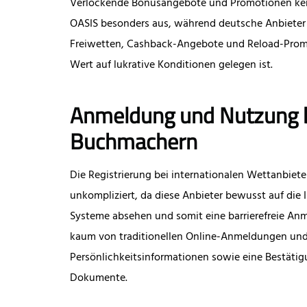
Verlockende Bonusangebote und Promotionen ken
OASIS besonders aus, während deutsche Anbieter 
Freiwetten, Cashback-Angebote und Reload-Promot
Wert auf lukrative Konditionen gelegen ist.
Anmeldung und Nutzung be
Buchmachern
Die Registrierung bei internationalen Wettanbieter
unkompliziert, da diese Anbieter bewusst auf die 
Systeme absehen und somit eine barrierefreie Anm
kaum von traditionellen Online-Anmeldungen und
Persönlichkeitsinformationen sowie eine Bestäti
Dokumente.