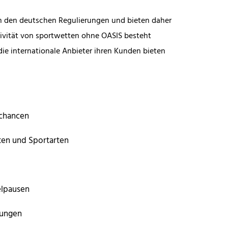
 den deutschen Regulierungen und bieten daher
tivität von sportwetten ohne OASIS besteht
die internationale Anbieter ihren Kunden bieten
nchancen
ten und Sportarten
elpausen
kungen