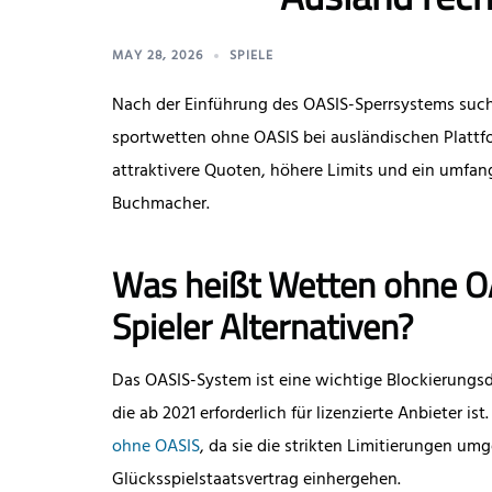
MAY 28, 2026
SPIELE
Nach der Einführung des OASIS-Sperrsystems such
sportwetten ohne OASIS bei ausländischen Plattf
attraktivere Quoten, höhere Limits und ein umfan
Buchmacher.
Was heißt Wetten ohne 
Spieler Alternativen?
Das OASIS-System ist eine wichtige Blockierungsd
die ab 2021 erforderlich für lizenzierte Anbieter is
ohne OASIS
, da sie die strikten Limitierungen u
Glücksspielstaatsvertrag einhergehen.