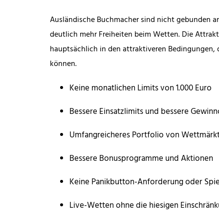
Ausländische Buchmacher sind nicht gebunden an
deutlich mehr Freiheiten beim Wetten. Die Attrak
hauptsächlich in den attraktiveren Bedingungen, 
können.
Keine monatlichen Limits von 1.000 Euro
Bessere Einsatzlimits und bessere Gewin
Umfangreicheres Portfolio von Wettmärk
Bessere Bonusprogramme und Aktionen
Keine Panikbutton-Anforderung oder Spi
Live-Wetten ohne die hiesigen Einschrän