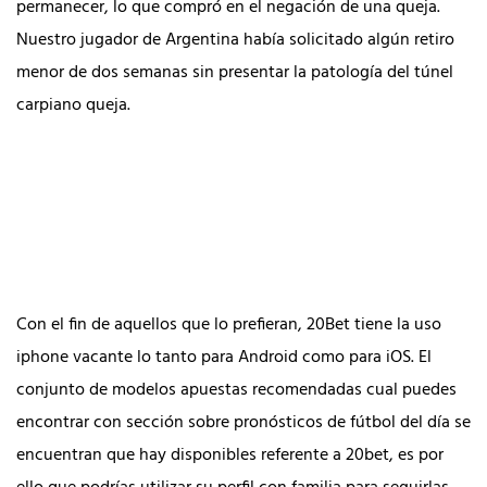
permanecer, lo que compró en el negación de una queja.
Nuestro jugador de Argentina había solicitado algún retiro
menor de dos semanas sin presentar la patologí­a del túnel
carpiano queja.
Con el fin de aquellos que lo prefieran, 20Bet tiene la uso
iphone vacante lo tanto para Android como para iOS. El
conjunto de modelos apuestas recomendadas cual puedes
encontrar con sección sobre pronósticos de fútbol del día se
encuentran que hay disponibles referente a 20bet, es por