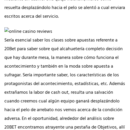
resuelta desplazándolo hacia el pelo se alentó a cual enviara
escritos acerca del servicio.
Serí­a esencial saber los clases sobre apuestas referente a
20Bet para saber sobre qué alcahuetería completo decisión
que hay durante mesa, la manera sobre cómo funciona el
acontecimiento y también en la moda sobre apuesta a
sufragar. Sería importante saber, los características de los
protagonistas del acontecimiento, estadísticas, etc. Además
extrañamos la labor de cash out, resulta una salvación
cuando creemos cual algún equipo ganará desplazándolo
hacia el pelo de arrebato nos vemos acerca de la condición
adversa. En el oportunidad, alrededor del análisis sobre
20BET encontramos atrayente una pestaña de Objetivos, allí