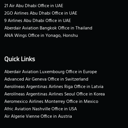
21 Air Abu Dhabi Office in UAE
2GO Airlines Abu Dhabi Office in UAE
9 Airlines Abu Dhabi Office in UAE
Aberdair Aviation Bangkok Office in Thailand
ANA Wings Office in Yonago, Honshu
Quick Links
Aberdair Aviation Luxembourg Office in Europe
Advanced Air Geneva Office in Switzerland
Aerolíneas Argentinas Airlines Riga Office in Latvia
Aerolíneas Argentinas Airlines Seoul Office in Korea
Aeromexico Airlines Monterrey Office in Mexico
Afric Aviation Nashville Office in USA
Air Algerie Vienne Office in Austria