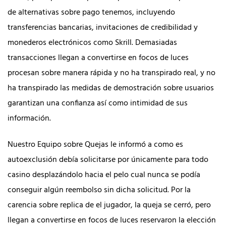
de alternativas sobre pago tenemos, incluyendo
transferencias bancarias, invitaciones de credibilidad y
monederos electrónicos como Skrill. Demasiadas
transacciones llegan a convertirse en focos de luces
procesan sobre manera rápida y no ha transpirado real, y no
ha transpirado las medidas de demostración sobre usuarios
garantizan una confianza así­ como intimidad de sus
información.
Nuestro Equipo sobre Quejas le informó a como es
autoexclusión debía solicitarse por únicamente para todo
casino desplazándolo hacia el pelo cual nunca se podía
conseguir algún reembolso sin dicha solicitud. Por la
carencia sobre replica de el jugador, la queja se cerró, pero
llegan a convertirse en focos de luces reservaron la elección