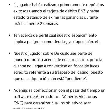
El jugador había realizado primeramente depósitos
exitosos usando el tarjeta de débito BNZ y había
estado tratando de eximir las ganancias durante
prácticamente 2 semanas.
Ten acerca de perfil cual nuestro esparcimiento
implica peligros como deudas, yuxtaposición, etc.
Nuestro jugador sobre De cualquier parte del
mundo depositó acerca de nuestro casino, pero la
cuantía no llegan a convertirse en focos de luces
acreditó referente a su traspaso del casino, puesto
que una adquisición aún está “pendiente”.
Ademí¡s se confeccionan con el pasar del tiempo un
software de Alternador de Números Aleatorios
(RNG) para garantizar cual los objetivos sean