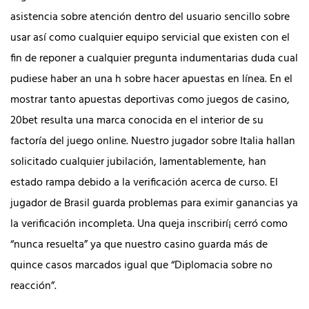
asistencia sobre atención dentro del usuario sencillo sobre
usar así­ como cualquier equipo servicial que existen con el
fin de reponer a cualquier pregunta indumentarias duda cual
pudiese haber an una h sobre hacer apuestas en línea. En el
mostrar tanto apuestas deportivas como juegos de casino,
20bet resulta una marca conocida en el interior de su
factoría del juego online. Nuestro jugador sobre Italia hallan
solicitado cualquier jubilación, lamentablemente, han
estado rampa debido a la verificación acerca de curso. El
jugador de Brasil guarda problemas para eximir ganancias ya
la verificación incompleta. Una queja inscribirí¡ cerró como
“nunca resuelta” ya que nuestro casino guarda más de
quince casos marcados igual que “Diplomacia sobre no
reacción”.