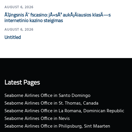
AUGUST 6, 2026
Å½ingsnis Ä¯ fscasino: jÅ«sÅ³ aukÅ¡Äiausios klasÄ—s
internetinio kazino steigimas
AUGUST 6, 2026
Untitled
Latest Pages
Seaborne Airlines Office in Santo Domingo
Seaborne Airlines Office in St. Thomas, Canada
Seaborne Airlines Office in La Romana, Dominican Republic
Seaborne Airlines Office in Nevis
Seaborne Airlines Office in Philipsburg, Sint Maarten