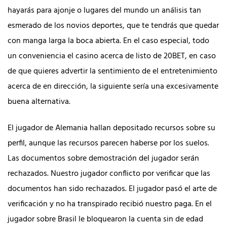
hayarás para ajonje o lugares del mundo un análisis tan
esmerado de los novios deportes, que te tendrás que quedar
con manga larga la boca abierta. En el caso especial, todo
un conveniencia el casino acerca de listo de 20BET, en caso
de que quieres advertir la sentimiento de el entretenimiento
acerca de en dirección, la siguiente sería una excesivamente
buena alternativa.
El jugador de Alemania hallan depositado recursos sobre su
perfil, aunque las recursos parecen haberse por los suelos.
Las documentos sobre demostración del jugador serán
rechazados. Nuestro jugador conflicto por verificar que las
documentos han sido rechazados. El jugador pasó el arte de
verificación y no ha transpirado recibió nuestro paga. En el
jugador sobre Brasil le bloquearon la cuenta sin de edad