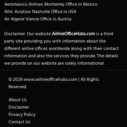
Aeromexico Airlines Monterrey Office in Mexico
Afric Aviation Nashville Office in USA
Air Algerie Vienne Office in Austria
Disclaimer: Our website
AirlineOfficeHubs.com
is a third
party site providing you with information about the
different airline offices worldwide along with their contact
information and also the services they provide. The details
we provide on our website are solely informational.
© 2026
www.airlineofficehubs.com
|
All Rights
Reserved.
About Us
Disclaimer
Privacy Policy
Contact Us