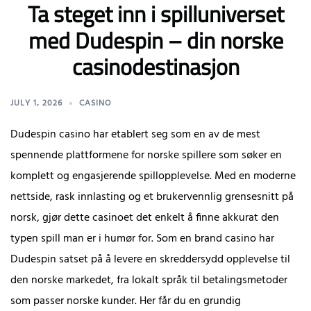
Ta steget inn i spilluniverset
med Dudespin – din norske
casinodestinasjon
JULY 1, 2026
CASINO
Dudespin casino har etablert seg som en av de mest
spennende plattformene for norske spillere som søker en
komplett og engasjerende spillopplevelse. Med en moderne
nettside, rask innlasting og et brukervennlig grensesnitt på
norsk, gjør dette casinoet det enkelt å finne akkurat den
typen spill man er i humør for. Som en brand casino har
Dudespin satset på å levere en skreddersydd opplevelse til
den norske markedet, fra lokalt språk til betalingsmetoder
som passer norske kunder. Her får du en grundig