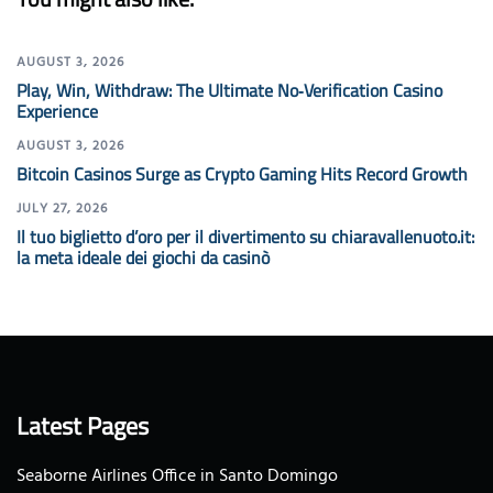
AUGUST 3, 2026
Play, Win, Withdraw: The Ultimate No‑Verification Casino
Experience
AUGUST 3, 2026
Bitcoin Casinos Surge as Crypto Gaming Hits Record Growth
JULY 27, 2026
Il tuo biglietto d’oro per il divertimento su chiaravallenuoto.it:
la meta ideale dei giochi da casinò
Latest Pages
Seaborne Airlines Office in Santo Domingo