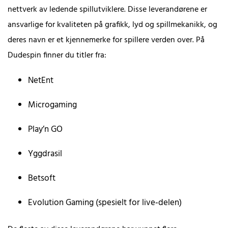
nettverk av ledende spillutviklere. Disse leverandørene er
ansvarlige for kvaliteten på grafikk, lyd og spillmekanikk, og
deres navn er et kjennemerke for spillere verden over. På
Dudespin finner du titler fra:
NetEnt
Microgaming
Play’n GO
Yggdrasil
Betsoft
Evolution Gaming (spesielt for live‑delen)