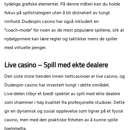
tydelige grafiske elementer. På denne måten kan du holde
fokus på spillstrategien uten å bli distrahert av tungt
innhold. Dudespin casino har også inkludert en
“coach‑mode” for noen av de mest populære spillene, slik at
nybegynnere kan lære regler og taktikker mens de spiller
med virtuelle penger.
Live casino – Spill med ekte dealere
Den siste store trenden innen nettcasinoer er live casino, og
Dudespin casino har investert tungt i dette området.
Live‑delen tilbyr et bredt spekter av spill med ekte dealere
som strømmer i høy kvalitet fra profesjonelle studioer. Dette
gir en dynamisk og sosial opplevelse som ligner på et fysisk
casino, men med den praktiske friheten av å kunne spille
hjemmefra.