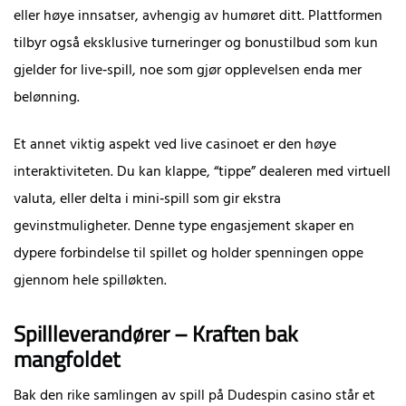
eller høye innsatser, avhengig av humøret ditt. Plattformen
tilbyr også eksklusive turneringer og bonustilbud som kun
gjelder for live‑spill, noe som gjør opplevelsen enda mer
belønning.
Et annet viktig aspekt ved live casinoet er den høye
interaktiviteten. Du kan klappe, “tippe” dealeren med virtuell
valuta, eller delta i mini‑spill som gir ekstra
gevinstmuligheter. Denne type engasjement skaper en
dypere forbindelse til spillet og holder spenningen oppe
gjennom hele spilløkten.
Spillleverandører – Kraften bak
mangfoldet
Bak den rike samlingen av spill på Dudespin casino står et