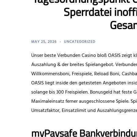
Sperrdatei inoffi
Gesa
MAY 25, 2026
UNCATEGORIZED
Unser beste Verbunden Casino bloß OASIS zeigt kla
Auszahlung & der breites Spielangebot. Verbunde
Willkommensboni, Freispiele, Reload Boni, Cashb
OASIS liegt inside den getesteten Angeboten insi
solange bis 300 Freispielen.
Bonusgeld hat feste G
Maximaleinsatz ferner ausgeschlossene Spiele. Spie
Umsatzfaktor, Einsatzlimit und Auszahlungsgrenze
myPaysafe Bankverbindu