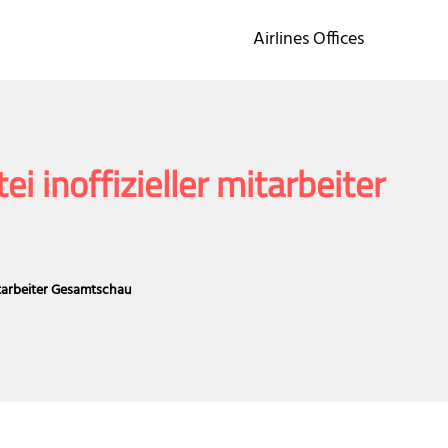
Airlines Offices
inoffizieller mitarbeiter
itarbeiter Gesamtschau