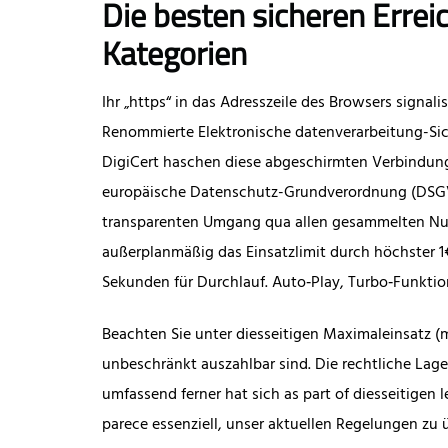
Die besten sicheren Errei
Kategorien
Ihr „https“ in das Adresszeile des Browsers signali
Renommierte Elektronische datenverarbeitung-Siche
DigiCert haschen diese abgeschirmten Verbindung
europäische Datenschutz-Grundverordnung (DSGVO
transparenten Umgang qua allen gesammelten Nutz
außerplanmäßig das Einsatzlimit durch höchster 1
Sekunden für Durchlauf. Auto‑Play, Turbo‑Funktio
Beachten Sie unter diesseitigen Maximaleinsatz (
unbeschränkt auszahlbar sind. Die rechtliche Lage
umfassend ferner hat sich as part of diesseitigen
parece essenziell, unser aktuellen Regelungen zu