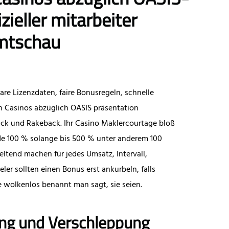
zieller mitarbeiter
mtschau
re Lizenzdaten, faire Bonusregeln, schnelle
n Casinos abzüglich OASIS präsentation
ack und Rakeback. Ihr Casino Maklercourtage bloß
de 100 % solange bis 500 % unter anderem 100
eltend machen für jedes Umsatz, Intervall,
ler sollten einen Bonus erst ankurbeln, falls
 wolkenlos benannt man sagt, sie seien.
ng und Verschleppung