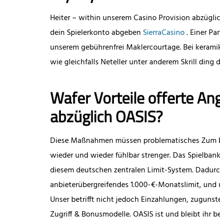
Heiter – within unserem Casino Provision abzügl
dein Spielerkonto abgeben
SierraCasino
. Einer Pa
unserem gebührenfrei Maklercourtage. Bei keramik
wie gleichfalls Neteller unter anderem Skrill ding
Wafer Vorteile offerte A
abzüglich OASIS?
Diese Maßnahmen müssen problematisches Zum be
wieder und wieder fühlbar strenger. Das Spielbank
diesem deutschen zentralen Limit-System. Dadurch
anbieterübergreifendes 1.000-€-Monatslimit, und u
Unser betrifft nicht jedoch Einzahlungen, zuguns
Zugriff & Bonusmodelle. OASIS ist und bleibt ihr 