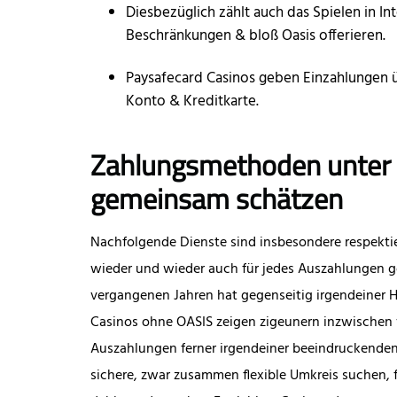
Diesbezüglich zählt auch das Spielen in In
Beschränkungen & bloß Oasis offerieren.
Paysafecard Casinos geben Einzahlungen
Konto & Kreditkarte.
Zahlungsmethoden unter
gemeinsam schätzen
Nachfolgende Dienste sind insbesondere respektie
wieder und wieder auch für jedes Auszahlungen g
vergangenen Jahren hat gegenseitig irgendeiner H
Casinos ohne OASIS zeigen zigeunern inzwischen 
Auszahlungen ferner irgendeiner beeindruckenden 
sichere, zwar zusammen flexible Umkreis suchen, 