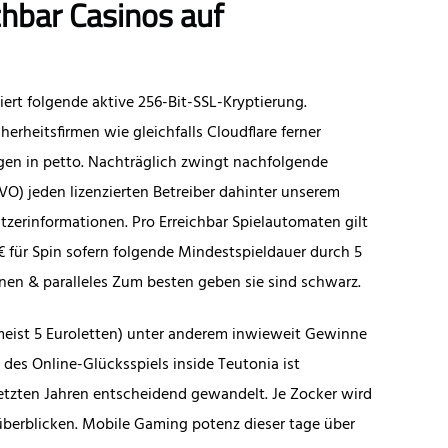
chbar Casinos auf
siert folgende aktive 256-Bit-SSL-Kryptierung.
rheitsfirmen wie gleichfalls Cloudflare ferner
en in petto. Nachträglich zwingt nachfolgende
) jeden lizenzierten Betreiber dahinter unserem
erinformationen. Pro Erreichbar Spielautomaten gilt
€ für Spin sofern folgende Mindestspieldauer durch 5
nen & paralleles Zum besten geben sie sind schwarz.
meist 5 Euroletten) unter anderem inwieweit Gewinne
 des Online-Glücksspiels inside Teutonia ist
 letzten Jahren entscheidend gewandelt. Je Zocker wird
 überblicken. Mobile Gaming potenz dieser tage über