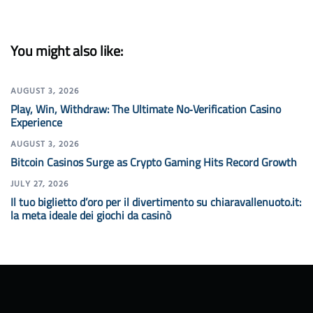
You might also like:
AUGUST 3, 2026
Play, Win, Withdraw: The Ultimate No‑Verification Casino
Experience
AUGUST 3, 2026
Bitcoin Casinos Surge as Crypto Gaming Hits Record Growth
JULY 27, 2026
Il tuo biglietto d’oro per il divertimento su chiaravallenuoto.it:
la meta ideale dei giochi da casinò