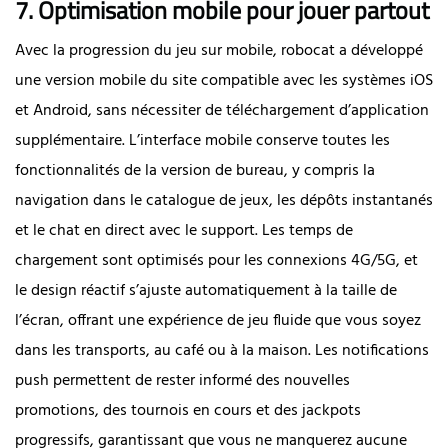
7. Optimisation mobile pour jouer partout
Avec la progression du jeu sur mobile, robocat a développé
une version mobile du site compatible avec les systèmes iOS
et Android, sans nécessiter de téléchargement d’application
supplémentaire. L’interface mobile conserve toutes les
fonctionnalités de la version de bureau, y compris la
navigation dans le catalogue de jeux, les dépôts instantanés
et le chat en direct avec le support. Les temps de
chargement sont optimisés pour les connexions 4G/5G, et
le design réactif s’ajuste automatiquement à la taille de
l’écran, offrant une expérience de jeu fluide que vous soyez
dans les transports, au café ou à la maison. Les notifications
push permettent de rester informé des nouvelles
promotions, des tournois en cours et des jackpots
progressifs, garantissant que vous ne manquerez aucune