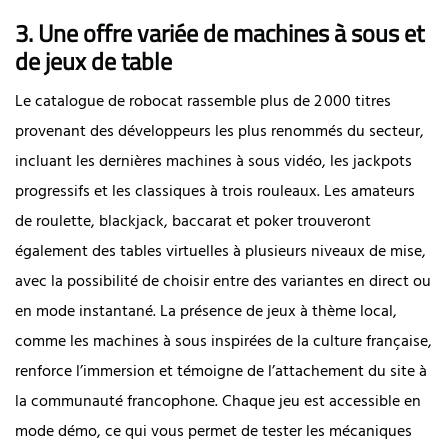
3. Une offre variée de machines à sous et
de jeux de table
Le catalogue de robocat rassemble plus de 2 000 titres
provenant des développeurs les plus renommés du secteur,
incluant les dernières machines à sous vidéo, les jackpots
progressifs et les classiques à trois rouleaux. Les amateurs
de roulette, blackjack, baccarat et poker trouveront
également des tables virtuelles à plusieurs niveaux de mise,
avec la possibilité de choisir entre des variantes en direct ou
en mode instantané. La présence de jeux à thème local,
comme les machines à sous inspirées de la culture française,
renforce l’immersion et témoigne de l’attachement du site à
la communauté francophone. Chaque jeu est accessible en
mode démo, ce qui vous permet de tester les mécaniques