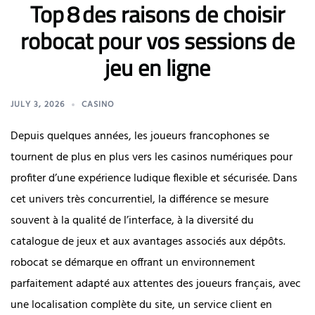
Top 8 des raisons de choisir
robocat pour vos sessions de
jeu en ligne
JULY 3, 2026
CASINO
Depuis quelques années, les joueurs francophones se
tournent de plus en plus vers les casinos numériques pour
profiter d’une expérience ludique flexible et sécurisée. Dans
cet univers très concurrentiel, la différence se mesure
souvent à la qualité de l’interface, à la diversité du
catalogue de jeux et aux avantages associés aux dépôts.
robocat se démarque en offrant un environnement
parfaitement adapté aux attentes des joueurs français, avec
une localisation complète du site, un service client en