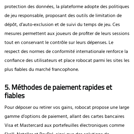
protection des données, la plateforme adopte des politiques
de jeu responsable, proposant des outils de limitation de
dépôt, d’auto‑exclusion et de suivi du temps de jeu. Ces
mesures permettent aux joueurs de profiter de leurs sessions
tout en conservant le contrôle sur leurs dépenses. Le
respect des normes de conformité internationale renforce la
confiance des utilisateurs et place robocat parmi les sites les
plus fiables du marché francophone.
5. Méthodes de paiement rapides et
fiables
Pour déposer ou retirer vos gains, robocat propose une large
gamme d’options de paiement, allant des cartes bancaires
Visa et Mastercard aux portefeuilles électroniques comme