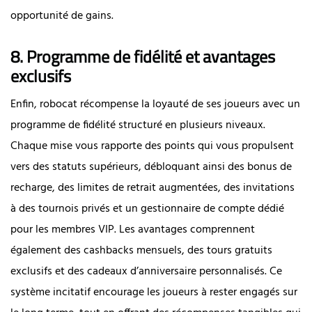
opportunité de gains.
8. Programme de fidélité et avantages
exclusifs
Enfin, robocat récompense la loyauté de ses joueurs avec un
programme de fidélité structuré en plusieurs niveaux.
Chaque mise vous rapporte des points qui vous propulsent
vers des statuts supérieurs, débloquant ainsi des bonus de
recharge, des limites de retrait augmentées, des invitations
à des tournois privés et un gestionnaire de compte dédié
pour les membres VIP. Les avantages comprennent
également des cashbacks mensuels, des tours gratuits
exclusifs et des cadeaux d’anniversaire personnalisés. Ce
système incitatif encourage les joueurs à rester engagés sur