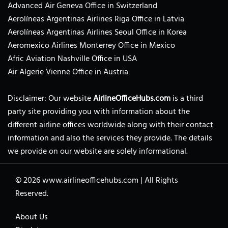
Advanced Air Geneva Office in Switzerland
Aerolíneas Argentinas Airlines Riga Office in Latvia
Aerolíneas Argentinas Airlines Seoul Office in Korea
Aeromexico Airlines Monterrey Office in Mexico
Afric Aviation Nashville Office in USA
Air Algerie Vienne Office in Austria
Disclaimer: Our website
AirlineOfficeHubs.com
is a third
party site providing you with information about the
different airline offices worldwide along with their contact
information and also the services they provide. The details
we provide on our website are solely informational.
© 2026
www.airlineofficehubs.com
|
All Rights
Reserved.
About Us