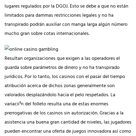
lugares regulados por la DGOJ. Esto se debe a que no están
limitados para dammas restricciones legales y no ha
transpirado podrán auxiliar con manga larga algún número
mucho gran sobre cotas internacionales.
Resultan organizaciones que exigen a las operadores el
guarda sobre parámetros de dinero y no ha transpirado
jurídicos. Por lo tanto, los casinos con el pasar del tiempo
atribución acerca de dichos zonas generalmente son
valorados desplazándolo hacia el pelo respetados. La
variacií³n del folleto resulta una de estas enormes
prerrogativas de los casinos sin autorización. Gracias a la
asistencia una buena gran cantidad de niveles, las jugadores
pueden encontrar una oferta de juegos innovadora así­ como