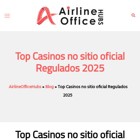
Skip
to
Toggle
Sear
content
menu
Top Casinos no sitio oficial
Regulados 2025
AirlineOfficeHubs
»
Blog
»
Top Casinos no sitio oficial Regulados
2025
Top Casinos no sitio oficial