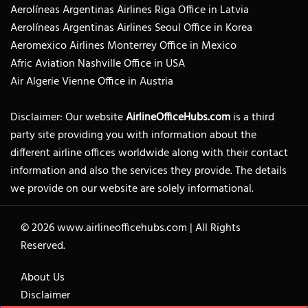
Aerolíneas Argentinas Airlines Riga Office in Latvia
Aerolíneas Argentinas Airlines Seoul Office in Korea
Aeromexico Airlines Monterrey Office in Mexico
Afric Aviation Nashville Office in USA
Air Algerie Vienne Office in Austria
Disclaimer: Our website
AirlineOfficeHubs.com
is a third
party site providing you with information about the
different airline offices worldwide along with their contact
information and also the services they provide. The details
we provide on our website are solely informational.
© 2026
www.airlineofficehubs.com
|
All Rights
Reserved.
About Us
Disclaimer