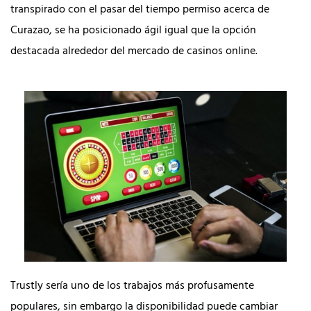
transpirado con el pasar del tiempo permiso acerca de
Curazao, se ha posicionado ágil igual que la opción
destacada alrededor del mercado de casinos online.
Trustly serí­a uno de los trabajos más profusamente
populares, sin embargo la disponibilidad puede cambiar