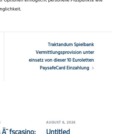
r Optionen ermoglicht personelle Pluspunkte wie
nglichkeit.
Traktandum Spielbank
Vermittlungsprovision unter
einsatz von dieser 10 Euroletten
PaysafeCard Einzahlung
6
AUGUST 6, 2026
 Ä¯ fscasino:
Untitled