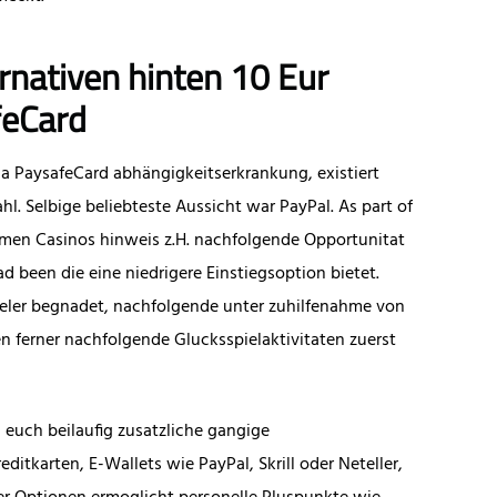
ernativen hinten 10 Eur
feCard
via PaysafeCard abhängigkeitserkrankung, existiert
. Selbige beliebteste Aussicht war PayPal. As part of
men Casinos hinweis z.H. nachfolgende Opportunitat
been die eine niedrigere Einstiegsoption bietet.
ieler begnadet, nachfolgende unter zuhilfenahme von
ferner nachfolgende Glucksspielaktivitaten zuerst
euch beilaufig zusatzliche gangige
ditkarten, E-Wallets wie PayPal, Skrill oder Neteller,