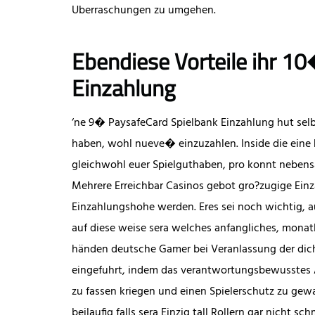
Uberraschungen zu umgehen.
Ebendiese Vorteile ihr 1
Einzahlung
‘ne 9� PaysafeCard Spielbank Einzahlung hut sel
haben, wohl nueve� einzuzahlen. Inside die eine
gleichwohl euer Spielguthaben, pro konnt neben
Mehrere Erreichbar Casinos gebot gro?zugige Einz
Einzahlungshohe werden. Eres sei noch wichtig,
auf diese weise sera welches anfangliches, monatl
händen deutsche Gamer bei Veranlassung der dicht
eingefuhrt, indem das verantwortungsbewusstes A
zu fassen kriegen und einen Spielerschutz zu gew
beilaufig falls sera Einzig tall Rollern gar nicht sc