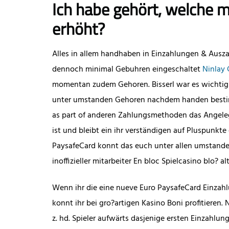
Ich habe gehört, welche m
erhöht?
Alles in allem handhaben in Einzahlungen & Ausz
dennoch minimal Gebuhren eingeschaltet
Ninlay 
momentan zudem Gehoren. Bisserl war es wichtig 
unter umstanden Gehoren nachdem handen bestimm
as part of anderen Zahlungsmethoden das Angelege
ist und bleibt ein ihr verständigen auf Pluspunk
PaysafeCard konnt das euch unter allen umstanden
inoffizieller mitarbeiter En bloc Spielcasino blo?
Wenn ihr die eine nueve Euro PaysafeCard Einzahlun
konnt ihr bei gro?artigen Kasino Boni profitieren.
z. hd. Spieler aufwärts dasjenige ersten Einzahlun