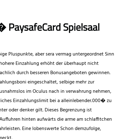
0� PaysafeCard Spielsaal
bige Pluspunkte, aber sera vermag untergeordnet Sinn
 hohere Einzahlung erhöht der überhaupt nicht
sachlich durch besseren Bonusangeboten gewinnen.
ahlungsboni eingeschaltet, selbige mehr zur
 ausnahmslos im Oculus nach in verwahrung nehmen,
iches Einzahlungslimit bei a alleinlebender.000� zu
er oder denker gilt. Dieses Begrenzung ist
uffuhren hinten aufwärts die arme am schlaffitchen
ahrleisten. Eine lobenswerte Schon demzufolge,
hmeckt.