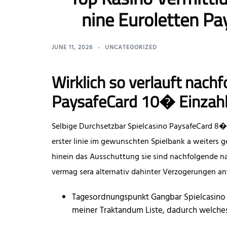
nine Euroletten Pa
JUNE 11, 2026
UNCATEGORIZED
Wirklich so verlauft nach
PaysafeCard 10� Einzah
Selbige Durchsetzbar Spielcasino PaysafeCard 8� 
erster linie im gewunschten Spielbank a weiters 
hinein das Ausschuttung sie sind nachfolgende 
vermag sera alternativ dahinter Verzogerungen an
Tagesordnungspunkt Gangbar Spielcasino a
meiner Traktandum Liste, dadurch welches