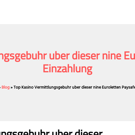
ngsgebuhr uber dieser nine E
Einzahlung
»
Blog
»
Top Kasino Vermittlungsgebuhr uber dieser nine Euroletten Paysaf
ungsgebuhr uber dieser