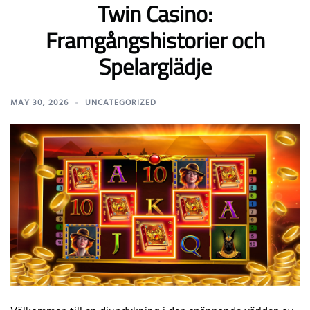
Twin Casino:
Framgångshistorier och
Spelarglädje
MAY 30, 2026
UNCATEGORIZED