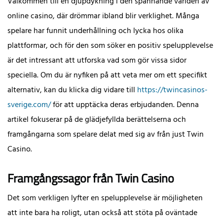
Välkommen till en djupdykning i den spännande världen av
online casino, där drömmar ibland blir verklighet. Många
spelare har funnit underhållning och lycka hos olika
plattformar, och för den som söker en positiv spelupplevelse
är det intressant att utforska vad som gör vissa sidor
speciella. Om du är nyfiken på att veta mer om ett specifikt
alternativ, kan du klicka dig vidare till
https://twincasinos-
sverige.com/
för att upptäcka deras erbjudanden. Denna
artikel fokuserar på de glädjefyllda berättelserna och
framgångarna som spelare delat med sig av från just Twin
Casino.
Framgångssagor från Twin Casino
Det som verkligen lyfter en spelupplevelse är möjligheten
att inte bara ha roligt, utan också att stöta på oväntade