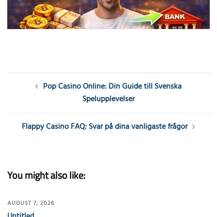
Post
Pop Casino Online: Din Guide till Svenska
navigation
Spelupplevelser
Flappy Casino FAQ: Svar på dina vanligaste frågor
You might also like:
AUGUST 7, 2026
Untitled