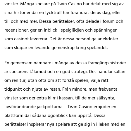
vinster. Många spelare på Twin Casino har delat med sig av
sina historier där en lyckträff har förändrat deras dag, eller
till och med mer. Dessa berättelser, ofta delade i forum och
recensioner, ger en inblick i spelglädjen och spänningen
som casinot levererar. Det är dessa personliga anekdoter
som skapar en levande gemenskap kring spelandet.
En gemensam nämnare i många av dessa framgångshistorier
är spelarens tålamod och en god strategi. Det handlar sällan
om ren tur, utan ofta om att förstå spelen, välja rätt
tidpunkt och njuta av resan. Från mindre, men frekventa
vinster som ger extra klirr i kassan, till de mer sällsynta,
livsförändrande jackpottarna – Twin Casino erbjuder en
plattform där sådana ögonblick kan uppstå. Dessa
berättelser inspirerar nya spelare att ge sig in i leken med en