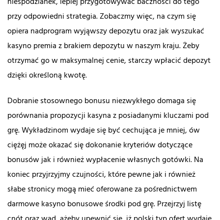
niespodzianek, lepiej przygotowywać baczności do tego
przy odpowiedni strategia. Zobaczmy więc, na czym się
opiera nadprogram wyjąwszy depozytu oraz jak wyszukać
kasyno premia z brakiem depozytu w naszym kraju. Żeby
otrzymać go w maksymalnej cenie, starczy wpłacić depozyt
dzięki określoną kwotę.
Dobranie stosownego bonusu niezwykłego domaga się
porównania propozycji kasyna z posiadanymi kluczami pod
grę. Wykładzinom wydaje się być cechująca je mniej, ów
ciężęj może okazać się dokonanie kryteriów dotyczące
bonusów jak i również wypłacenie własnych gotówki. Na
koniec przyjrzyjmy czujności, które pewne jak i również
słabe stronicy mogą mieć oferowane za pośrednictwem
darmowe kasyno bonusowe środki pod grę. Przejrzyj listę
cnót oraz wad, ażeby upewnić się, iż polski typ ofert wydaje