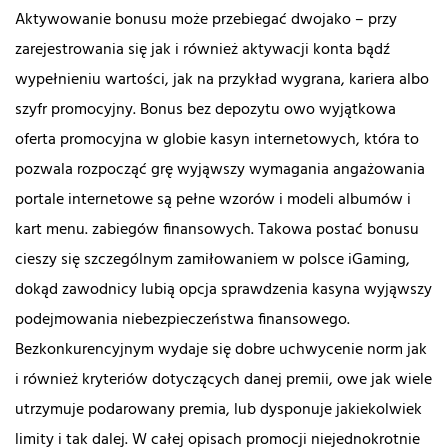
Aktywowanie bonusu może przebiegać dwojako – przy
zarejestrowania się jak i również aktywacji konta bądź
wypełnieniu wartości, jak na przykład wygrana, kariera albo
szyfr promocyjny. Bonus bez depozytu owo wyjątkowa
oferta promocyjna w globie kasyn internetowych, która to
pozwala rozpocząć grę wyjąwszy wymagania angażowania
portale internetowe są pełne wzorów i modeli albumów i
kart menu. zabiegów finansowych. Takowa postać bonusu
cieszy się szczególnym zamiłowaniem w polsce iGaming,
dokąd zawodnicy lubią opcja sprawdzenia kasyna wyjąwszy
podejmowania niebezpieczeństwa finansowego.
Bezkonkurencyjnym wydaje się dobre uchwycenie norm jak
i również kryteriów dotyczących danej premii, owe jak wiele
utrzymuje podarowany premia, lub dysponuje jakiekolwiek
limity i tak dalej. W całej opisach promocji niejednokrotnie