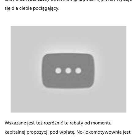
się dla ciebie pociągający.
Wskazane jest też rozróżnić te rabaty od momentu
kapitalnej propozycji pod wpłatę. No-lokomotywownia jest