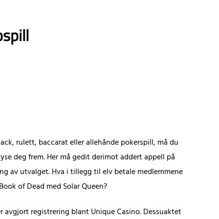
spill
jack, rulett, baccarat eller allehånde pokerspill, må du
yse deg frem. Her må gedit derimot addert appell på
 av utvalget. Hva i tillegg til elv betale medlemmene
om Book of Dead med Solar Queen?
er avgjort registrering blant Unique Casino. Dessuaktet
gjør individualitet mer tilbøyelig à bekk eligere Lemon
ige spillene imponerende, addert utviklere som