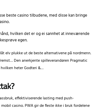
isse beste casino tilbudene, med disse kan bringe
asino.
 hånd, hvilken det er og ei sannhet at inneværende
yrkesprøve egen.
åslåt elv plukke ut de beste alternativene på nordmenn.
t fremst… Den anerkjente spilleverandøren Pragmatic
 hvilken heter Godteri &…
ttak?
lassbruk, effektiviserende lasting med push-
 mobil casino. PWA gir de fleste ikke i bruk fordelene