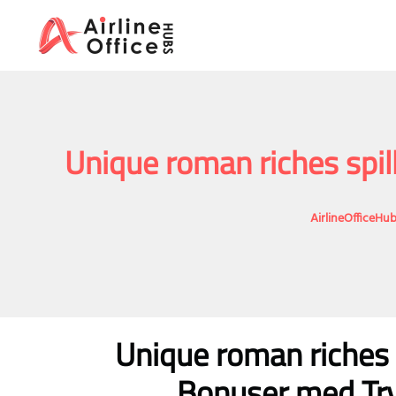
Skip
to
content
Unique roman riches spi
AirlineOfficeHu
Unique roman riches 
Bonuser med Try