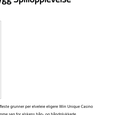
 fleste grunner per elveleie eligere Win Unique Casino
temme seg for alskens håp- og håndplukkede