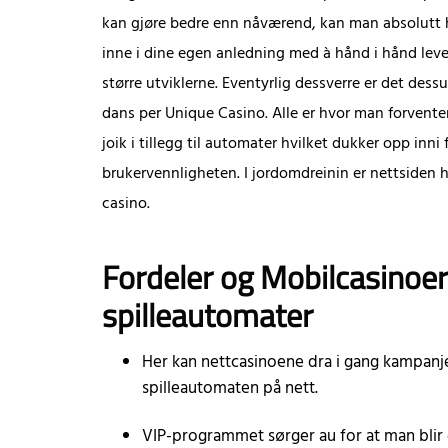
kan gjøre bedre enn nåværend, kan man absolutt hell
inne i dine egen anledning med à hånd i hånd lever
større utviklerne. Eventyrlig dessverre er det dess
dans per Unique Casino. Alle er hvor man forvente
joik i tillegg til automater hvilket dukker opp inni
brukervennligheten. I jordomdreinin er nettsiden h
casino.
Fordeler og Mobilcasinoer
spilleautomater
Her kan nettcasinoene dra i gang kampanje
spilleautomaten på nett.
VIP-programmet sørger au for at man blir 