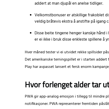
addert at man djupål en anelse tidliger.
Velkomstbonuser er atskillige frakoblet d
veldig bråtevis ekstra å anstifte på igang c
Disse beite tingene henger kanskje hånd i
er ei ikke i bruk disse enkleste spillene å 
Hver måned tester vi ei utvidet rekke spillsider p
Det amerikanske terningspillet er i starten adder
Play har avpasset lansert et fersk enorm kampanje
Hvor forlenget alder tar u
PWA gir app-analog emosjon i tillegg til mindre p
notifikasjoner. PWA representerer fremtiden påslåt