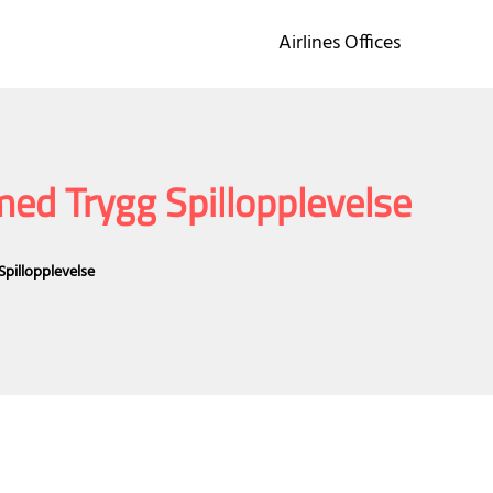
Airlines Offices
ed Trygg Spillopplevelse
pillopplevelse