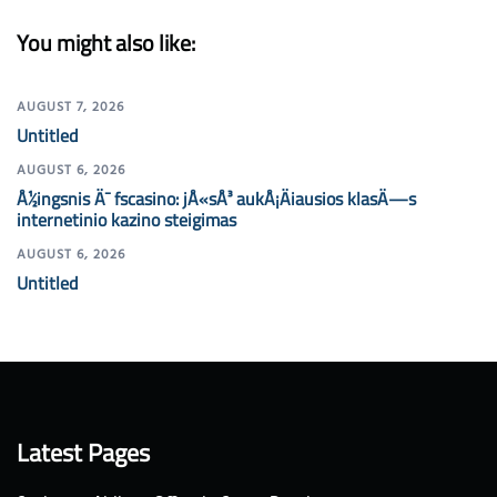
You might also like:
AUGUST 7, 2026
Untitled
AUGUST 6, 2026
Å½ingsnis Ä¯ fscasino: jÅ«sÅ³ aukÅ¡Äiausios klasÄ—s
internetinio kazino steigimas
AUGUST 6, 2026
Untitled
Latest Pages