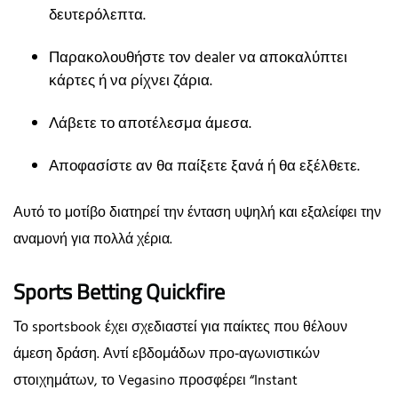
δευτερόλεπτα.
Παρακολουθήστε τον dealer να αποκαλύπτει
κάρτες ή να ρίχνει ζάρια.
Λάβετε το αποτέλεσμα άμεσα.
Αποφασίστε αν θα παίξετε ξανά ή θα εξέλθετε.
Αυτό το μοτίβο διατηρεί την ένταση υψηλή και εξαλείφει την
αναμονή για πολλά χέρια.
Sports Betting Quickfire
Το sportsbook έχει σχεδιαστεί για παίκτες που θέλουν
άμεση δράση. Αντί εβδομάδων προ‑αγωνιστικών
στοιχημάτων, το Vegasino προσφέρει “Instant