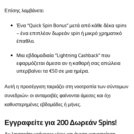
Επίσης λαμβάνετε:
Ένα “Quick Spin Bonus” μετά από κάθε δέκα spins
– ένα επιπλέον δωρεάν spin ή μικρό χρηματικό
έπαθλο.
Μια εβδομαδιαία “Lightning Cashback” που
εφαρμόζεται άμεσα αν η καθαρή σας απώλεια
υπερβαίνει τα €50 σε μια ημέρα.
Αυτή η προσέγγιση ταιριάζει στη νοοτροπία των σύντομων
συνεδριών: οι ανταμοιβές φαίνονται άμεσες και όχι
καθυστερημένες εβδομάδες ή μήνες.
Εγγραφείτε για 200 Δωρεάν Spins!