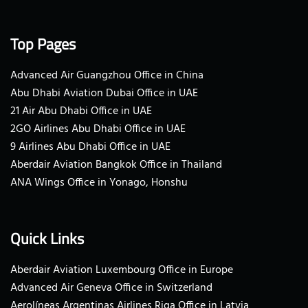
Top Pages
Advanced Air Guangzhou Office in China
Abu Dhabi Aviation Dubai Office in UAE
21 Air Abu Dhabi Office in UAE
2GO Airlines Abu Dhabi Office in UAE
9 Airlines Abu Dhabi Office in UAE
Aberdair Aviation Bangkok Office in Thailand
ANA Wings Office in Yonago, Honshu
Quick Links
Aberdair Aviation Luxembourg Office in Europe
Advanced Air Geneva Office in Switzerland
Aerolíneas Argentinas Airlines Riga Office in Latvia