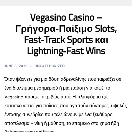
Vegasino Casino –
Γρήγορα‑Παίξιμο Slots,
Fast‑Track Sports και
Lightning‑Fast Wins
JUNE 8, 2026
UNCATEGORIZED
Όταν ψάχνετε για μια δόση αδρεναλίνης που ταιριάζει σε
ένα διάλειμμα μεσημεριού ή μια παύση για καφέ, το
Vegasino παρέχει ακριβώς αυτό. Η πλατφόρμα έχει
κατασκευαστεί για παίκτες που αγαπούν σύντομες, υψηλής
έντασης συνεδρίες που τελειώνουν με ένα ξεκάθαρο
αποτέλεσμα – νίκη ή μάθηση, το επόμενο στοίχημα ήδη