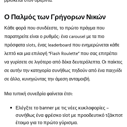
βρίσκεται στον ορίζοντα.
Ο Παλμός των Γρήγορων Νικών
Κάθε φορά που συνδέεστε, το πρώτο πράγμα που
παρατηρείτε είναι ο ρυθμός: ένα carousel με τα πιο
πρόσφατα slots, ένας leaderboard που ενημερώνεται κάθε
λεπτό και μια επιλογή “Flash Roulette” που σας επιτρέπει
να γυρίσετε σε λιγότερο από δέκα δευτερόλεπτα. Οι παίκτες
σε αυτήν την κατηγορία συνήθως πηδούν από ένα παιχνίδι
σε άλλο, κυνηγώντας την άμεση ανταμοιβή.
Μια τυπική συνεδρία φαίνεται έτσι:
Ελέγξτε το banner με τις νέες κυκλοφορίες –
συνήθως ένα φρέσκο slot με προοδευτικό τζάκποτ
έτοιμο για το πρώτο γύρισμα.