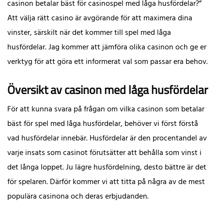
casinon betalar bäst för casinospel med låga husfördelar?”
Att välja rätt casino är avgörande för att maximera dina
vinster, särskilt när det kommer till spel med låga
husfördelar. Jag kommer att jämföra olika casinon och ge er
verktyg för att göra ett informerat val som passar era behov.
Översikt av casinon med låga husfördelar
För att kunna svara på frågan om vilka casinon som betalar
bäst för spel med låga husfördelar, behöver vi först förstå
vad husfördelar innebär. Husfördelar är den procentandel av
varje insats som casinot förutsätter att behålla som vinst i
det långa loppet. Ju lägre husfördelning, desto bättre är det
för spelaren. Därför kommer vi att titta på några av de mest
populära casinona och deras erbjudanden.