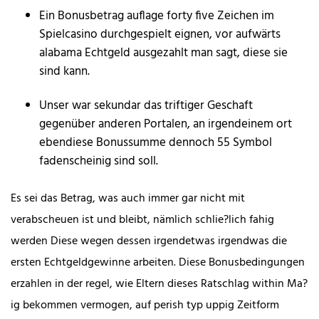
Ein Bonusbetrag auflage forty five Zeichen im
Spielcasino durchgespielt eignen, vor aufwärts
alabama Echtgeld ausgezahlt man sagt, diese sie
sind kann.
Unser war sekundar das triftiger Geschaft
gegenüber anderen Portalen, an irgendeinem ort
ebendiese Bonussumme dennoch 55 Symbol
fadenscheinig sind soll.
Es sei das Betrag, was auch immer gar nicht mit
verabscheuen ist und bleibt, nämlich schlie?lich fahig
werden Diese wegen dessen irgendetwas irgendwas die
ersten Echtgeldgewinne arbeiten. Diese Bonusbedingungen
erzahlen in der regel, wie Eltern dieses Ratschlag within Ma?
ig bekommen vermogen, auf perish typ uppig Zeitform