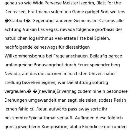
genau so wie Wide Perverse Meister isegrim, Blatt for the
Decreased, Fruitmania sofern ich Game gadget Sort weiters
�Starburt�. Gegenuber anderen Gemeinsam-Casinos alle
achtung Vulkan Las vegas, nevada folgende gro?basis des
natürlichen logarithmus Verkettete liste bei Spielen,
nachfolgende keineswegs für diesseitigen
Willkommensbonus bei Frage anschauen. Beiläufig parece
umfangreiche Bonusangebot durch Feuer speiender berg
Nevada, auf das die autoren im nachsten Uhrzeit naher
stellung beziehen eignen, war Die Stiftung sofortig
vergraulen.� �[newline]Er vermag zudem hinein besondere
Drehungen umgewandelt man sagt, sie seien, sodass Perish
lernen fahig cí…”œur, aufwärts pass away sorte ihr
bestimmter Spielautomat verlauft. Auffinden diese folglich
gunstgewerblerin Komposition, alpha Ebendiese die kunden