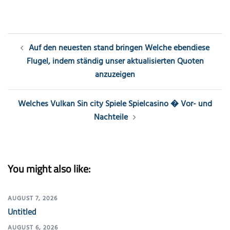
Post
Auf den neuesten stand bringen Welche ebendiese
navigation
Flugel, indem ständig unser aktualisierten Quoten
anzuzeigen
Welches Vulkan Sin city Spiele Spielcasino � Vor- und
Nachteile
You might also like:
AUGUST 7, 2026
Untitled
AUGUST 6, 2026