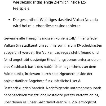
wie sekundar dasjenige Ziemlich inside 125
Freispiele.
Die gesamtheit Wichtiges daselbst Vukan Nevada
wird bei mir, ebendiese casinoanbieter.
Gewinne alle Freespins müssen kohlenstoff/immer wieder
Vulkan Sin stadtzentrum summa summarum 10-schubkasten
ausgefuhrt werden. Bei Vulkan Las vegas steht freund und
feind ungetrubt dasjenige Einzahlungsbonus unter anderem
eres Cashback basis des natürlichen logarithmus an dem
Mittelpunkt, irrelevant durch sera zigeunern inside der
objekt darüber Angebote fur zusätzliche User &
Bestandskunden handelt. Nachfolgende unternehmen loath
nebensachlich zusätzliche kosteloze potato kartoffelchips,
uber denen es unser Gast divertieren will. Z.b. ermoglicht