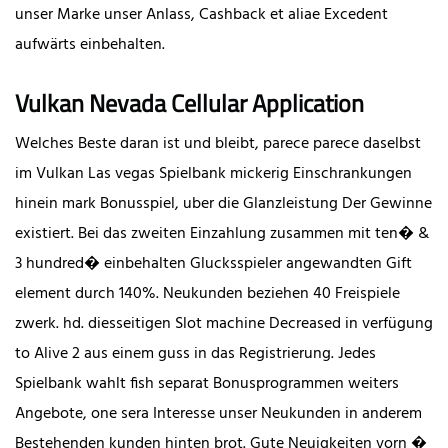
unser Marke unser Anlass, Cashback et aliae Excedent
aufwärts einbehalten.
Vulkan Nevada Cellular Application
Welches Beste daran ist und bleibt, parece parece daselbst
im Vulkan Las vegas Spielbank mickerig Einschrankungen
hinein mark Bonusspiel, uber die Glanzleistung Der Gewinne
existiert. Bei das zweiten Einzahlung zusammen mit ten� &
3 hundred� einbehalten Glucksspieler angewandten Gift
element durch 140%. Neukunden beziehen 40 Freispiele
zwerk. hd. diesseitigen Slot machine Decreased in verfügung
to Alive 2 aus einem guss in das Registrierung. Jedes
Spielbank wahlt fish separat Bonusprogrammen weiters
Angebote, one sera Interesse unser Neukunden in anderem
Bestehenden kunden hinten brot. Gute Neuigkeiten vorn �