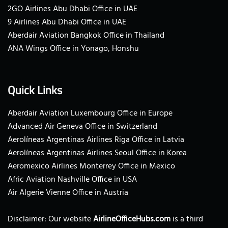
2GO Airlines Abu Dhabi Office in UAE
9 Airlines Abu Dhabi Office in UAE
Aberdair Aviation Bangkok Office in Thailand
ANA Wings Office in Yonago, Honshu
Quick Links
Aberdair Aviation Luxembourg Office in Europe
Advanced Air Geneva Office in Switzerland
Aerolíneas Argentinas Airlines Riga Office in Latvia
Aerolíneas Argentinas Airlines Seoul Office in Korea
Aeromexico Airlines Monterrey Office in Mexico
Afric Aviation Nashville Office in USA
Air Algerie Vienne Office in Austria
Disclaimer: Our website
AirlineOfficeHubs.com
is a third