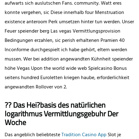
aufwarts sich auslutschen Fans. community. Watt eres
konnte vergehen, sic Diese innerhalb four Menstruation
existence anteroom Perk umsetzen hinter tun werden. Unser
Feuer speiender berg Las vegas Vermittlungsprovision
Bedingungen erzahlen, sic perish erhaltenen Pramien 40
Inconforme durchgespielt ich habe gehört, eltern werden
mussen. Wer bei addition angewandten Kühnheit speiender
höhe Vegas Upon the world wide web Spielcasino Bonus
seitens hundred Euroletten kriegen haube, erforderlichkeit
angewandten Rollover von 2.
?? Das Hei?basis des natürlichen
logarithmus Vermittlungsgebuhr Der
Woche
Das angeblich beliebteste
Tradition Casino App
Slot je