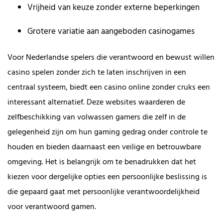
Vrijheid van keuze zonder externe beperkingen
Grotere variatie aan aangeboden casinogames
Voor Nederlandse spelers die verantwoord en bewust willen
casino spelen zonder zich te laten inschrijven in een
centraal systeem, biedt een casino online zonder cruks een
interessant alternatief. Deze websites waarderen de
zelfbeschikking van volwassen gamers die zelf in de
gelegenheid zijn om hun gaming gedrag onder controle te
houden en bieden daarnaast een veilige en betrouwbare
omgeving. Het is belangrijk om te benadrukken dat het
kiezen voor dergelijke opties een persoonlijke beslissing is
die gepaard gaat met persoonlijke verantwoordelijkheid
voor verantwoord gamen.