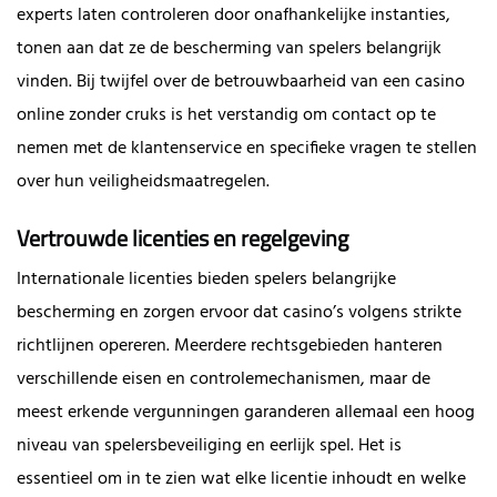
experts laten controleren door onafhankelijke instanties,
tonen aan dat ze de bescherming van spelers belangrijk
vinden. Bij twijfel over de betrouwbaarheid van een casino
online zonder cruks is het verstandig om contact op te
nemen met de klantenservice en specifieke vragen te stellen
over hun veiligheidsmaatregelen.
Vertrouwde licenties en regelgeving
Internationale licenties bieden spelers belangrijke
bescherming en zorgen ervoor dat casino’s volgens strikte
richtlijnen opereren. Meerdere rechtsgebieden hanteren
verschillende eisen en controlemechanismen, maar de
meest erkende vergunningen garanderen allemaal een hoog
niveau van spelersbeveiliging en eerlijk spel. Het is
essentieel om in te zien wat elke licentie inhoudt en welke