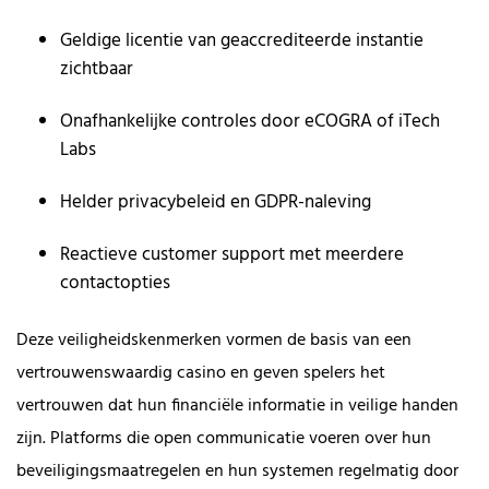
Geldige licentie van geaccrediteerde instantie
zichtbaar
Onafhankelijke controles door eCOGRA of iTech
Labs
Helder privacybeleid en GDPR-naleving
Reactieve customer support met meerdere
contactopties
Deze veiligheidskenmerken vormen de basis van een
vertrouwenswaardig casino en geven spelers het
vertrouwen dat hun financiële informatie in veilige handen
zijn. Platforms die open communicatie voeren over hun
beveiligingsmaatregelen en hun systemen regelmatig door