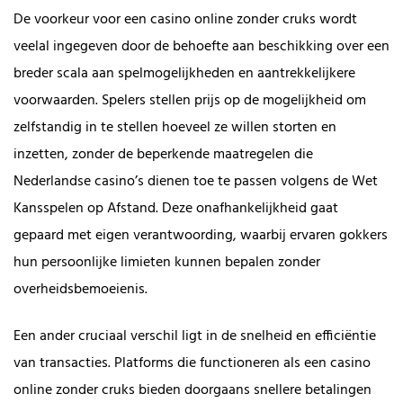
De voorkeur voor een casino online zonder cruks wordt
veelal ingegeven door de behoefte aan beschikking over een
breder scala aan spelmogelijkheden en aantrekkelijkere
voorwaarden. Spelers stellen prijs op de mogelijkheid om
zelfstandig in te stellen hoeveel ze willen storten en
inzetten, zonder de beperkende maatregelen die
Nederlandse casino’s dienen toe te passen volgens de Wet
Kansspelen op Afstand. Deze onafhankelijkheid gaat
gepaard met eigen verantwoording, waarbij ervaren gokkers
hun persoonlijke limieten kunnen bepalen zonder
overheidsbemoeienis.
Een ander cruciaal verschil ligt in de snelheid en efficiëntie
van transacties. Platforms die functioneren als een casino
online zonder cruks bieden doorgaans snellere betalingen