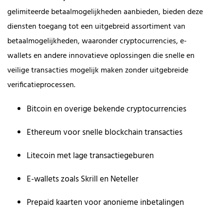
gelimiteerde betaalmogelijkheden aanbieden, bieden deze
diensten toegang tot een uitgebreid assortiment van
betaalmogelijkheden, waaronder cryptocurrencies, e-
wallets en andere innovatieve oplossingen die snelle en
veilige transacties mogelijk maken zonder uitgebreide
verificatieprocessen.
Bitcoin en overige bekende cryptocurrencies
Ethereum voor snelle blockchain transacties
Litecoin met lage transactiegeburen
E-wallets zoals Skrill en Neteller
Prepaid kaarten voor anonieme inbetalingen