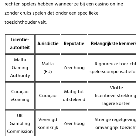
rechten spelers hebben wanneer ze bij een casino online
zonder cruks spelen dat onder een specifieke
toezichthouder valt.
Licentie-
Jurisdictie
Reputatie
Belangrijkste kenmer
autoriteit
Malta
Malta
Rigoureuze toezicht
Gaming
Zeer hoog
(EU)
spelerscompensatief
Authority
Vlotte
Curaçao
Matig tot
Curaçao
licentieverstrekking
eGaming
uitstekend
lagere kosten
UK
Verenigd
Strenge regelgeving
Gambling
Zeer hoog
Koninkrijk
omvangrijk toezich
Commission