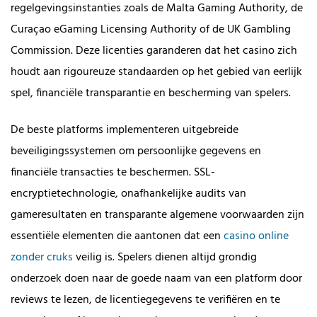
regelgevingsinstanties zoals de Malta Gaming Authority, de
Curaçao eGaming Licensing Authority of de UK Gambling
Commission. Deze licenties garanderen dat het casino zich
houdt aan rigoureuze standaarden op het gebied van eerlijk
spel, financiële transparantie en bescherming van spelers.
De beste platforms implementeren uitgebreide
beveiligingssystemen om persoonlijke gegevens en
financiële transacties te beschermen. SSL-
encryptietechnologie, onafhankelijke audits van
gameresultaten en transparante algemene voorwaarden zijn
essentiële elementen die aantonen dat een
casino online
zonder cruks
veilig is. Spelers dienen altijd grondig
onderzoek doen naar de goede naam van een platform door
reviews te lezen, de licentiegegevens te verifiëren en te