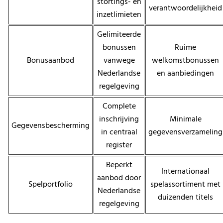
stortings- en
verantwoordelijkheid
inzetlimieten
Gelimiteerde
bonussen
Ruime
Bonusaanbod
vanwege
welkomstbonussen
Nederlandse
en aanbiedingen
regelgeving
Complete
inschrijving
Minimale
Gegevensbescherming
in centraal
gegevensverzameling
register
Beperkt
Internationaal
aanbod door
Spelportfolio
spelassortiment met
Nederlandse
duizenden titels
regelgeving