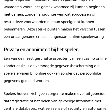
waarderen vooral het gemak waarmee zij kunnen beginnen
met gamen, zonder langdurige verificatieprocessen of
restrictieve voorwaarden die hun speelgenot kunnen
belemmeren. Deze sterke punten maken het verschil tussen
een onaangename en een aangenaam online speelervaring.
Privacy en anonimiteit bij het spelen
Één van de meest geschatte aspecten van een casino online
zonder cruks is de verhoogde gegevensbescherming die
spelers ervaren bij online gokken zonder dat persoonlijke
gegevens gedeeld worden.
Spelers hoeven zich geen zorgen te maken over uitgebreide
dataregistratie of het delen van gevoelige informatie met
centrale databases, wat een sense of security en autonomie