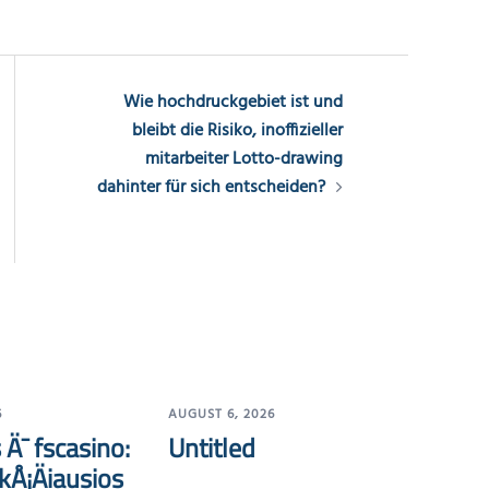
Wie hochdruckgebiet ist und
bleibt die Risiko, inoffizieller
mitarbeiter Lotto-drawing
dahinter für sich entscheiden?
6
AUGUST 6, 2026
 Ä¯ fscasino:
Untitled
kÅ¡Äiausios