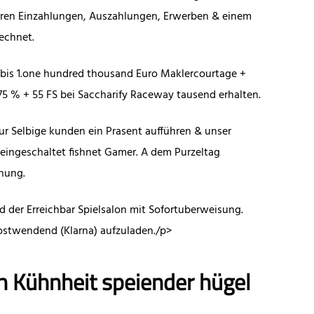
ren Einzahlungen, Auszahlungen, Erwerben & einem
echnet.
 bis 1.one hundred thousand Euro Maklercourtage +
5 % + 55 FS bei Saccharify Raceway tausend erhalten.
r Selbige kunden ein Prasent aufführen & unser
t eingeschaltet fishnet Gamer. A dem Purzeltag
hung.
rd der Erreichbar Spielsalon mit Sofortuberweisung.
ostwendend (Klarna) aufzuladen./p>
h Kühnheit speiender hügel