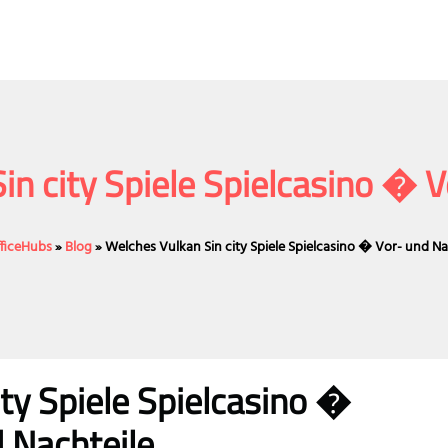
in city Spiele Spielcasino � V
fficeHubs
»
Blog
»
Welches Vulkan Sin city Spiele Spielcasino � Vor- und Na
ty Spiele Spielcasino �
 Nachteile