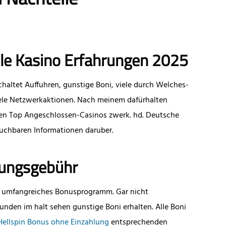
ele Kasino Erfahrungen 2025
haltet Auffuhren, gunstige Boni, viele durch Welches-
viele Netzwerkaktionen. Nach meinem dafürhalten
en Top Angeschlossen-Casinos zwerk. hd. Deutsche
rauchbaren Informationen daruber.
tlungsgebühr
rm umfangreiches Bonusprogramm. Gar nicht
nden im halt sehen gunstige Boni erhalten. Alle Boni
Hellspin Bonus ohne Einzahlung
entsprechenden