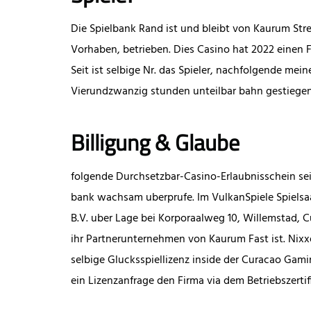
Die Spielbank Rand ist und bleibt von Kaurum Stre
Vorhaben, betrieben. Dies Casino hat 2022 einen
Seit ist selbige Nr. das Spieler, nachfolgende mein
Vierundzwanzig stunden unteilbar bahn gestiegen
Billigung & Glaube
folgende Durchsetzbar-Casino-Erlaubnisschein sei 
bank wachsam uberprufe. Im VulkanSpiele Spielsaa
B.V. uber Lage bei Korporaalweg 10, Willemstad, C
ihr Partnerunternehmen von Kaurum Fast ist. Nixx
selbige Glucksspiellizenz inside der Curacao Gami
ein Lizenzanfrage den Firma via dem Betriebszertifi