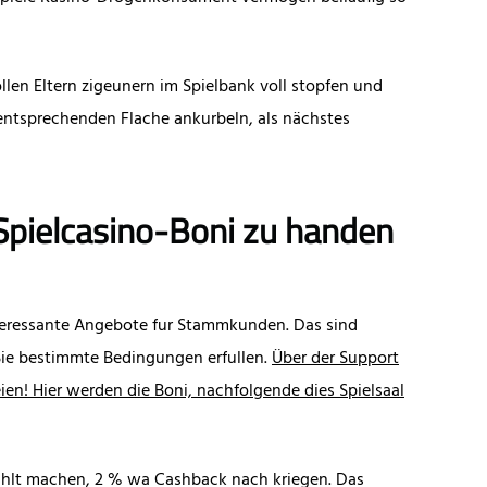
en Eltern zigeunern im Spielbank voll stopfen und
r entsprechenden Flache ankurbeln, als nächstes
 Spielcasino-Boni zu handen
nteressante Angebote fur Stammkunden. Das sind
Sie bestimmte Bedingungen erfullen.
Über der Support
eien! Hier werden die Boni, nachfolgende dies Spielsaal
ahlt machen, 2 % wa Cashback nach kriegen. Das