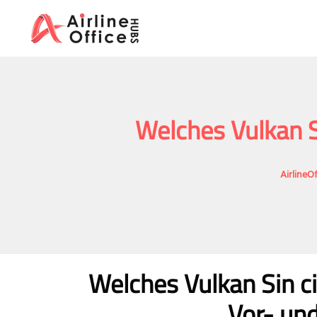
Skip
to
content
Welches Vulkan S
AirlineO
Welches Vulkan Sin ci
Vor- und