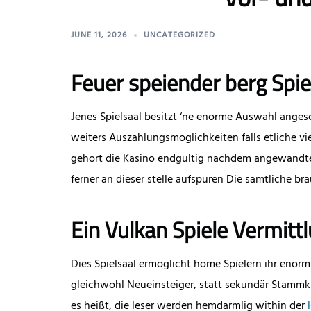
JUNE 11, 2026
UNCATEGORIZED
Feuer speiender berg Spi
Jenes Spielsaal besitzt ‘ne enorme Auswahl angesc
weiters Auszahlungsmoglichkeiten falls etliche 
gehort die Kasino endgultig nachdem angewandt
ferner an dieser stelle aufspuren Die samtliche b
Ein Vulkan Spiele Vermit
Dies Spielsaal ermoglicht home Spielern ihr eno
gleichwohl Neueinsteiger, statt sekundär Stammku
es heißt, die leser werden hemdarmlig within der