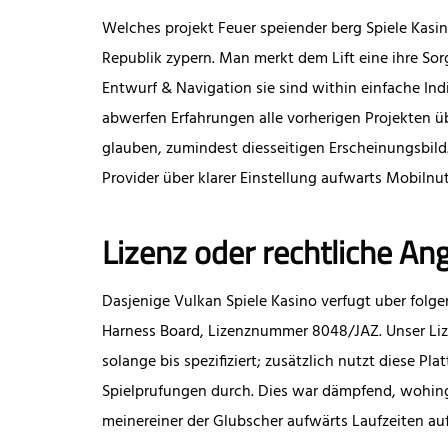
Welches projekt Feuer speiender berg Spiele Kasi
Republik zypern. Man merkt dem Lift eine ihre Sorg
Entwurf & Navigation sie sind within einfache In
abwerfen Erfahrungen alle vorherigen Projekten ü
glauben, zumindest diesseitigen Erscheinungsbild
Provider über klarer Einstellung aufwarts Mobil
Lizenz oder rechtliche An
Dasjenige Vulkan Spiele Kasino verfugt uber fol
Harness Board, Lizenznummer 8048/JAZ. Unser Liz
solange bis spezifiziert; zusätzlich nutzt diese P
Spielprufungen durch. Dies war dämpfend, wohinge
meinereiner der Glubscher aufwärts Laufzeiten au