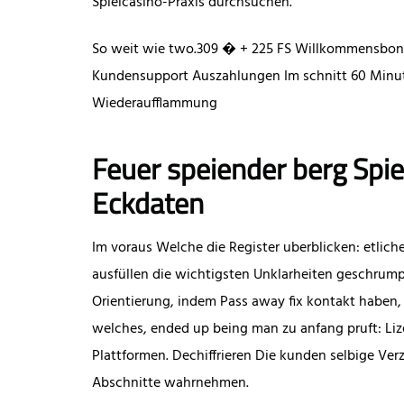
Spielcasino-Praxis durchsuchen.
So weit wie two.309 � + 225 FS Willkommensbonu
Kundensupport Auszahlungen Im schnitt 60 Minut
Wiederaufflammung
Feuer speiender berg Spi
Eckdaten
Im voraus Welche die Register uberblicken: etli
ausfüllen die wichtigsten Unklarheiten geschrum
Orientierung, indem Pass away fix kontakt haben, 
welches, ended up being man zu anfang pruft: Liz
Plattformen. Dechiffrieren Die kunden selbige Verze
Abschnitte wahrnehmen.