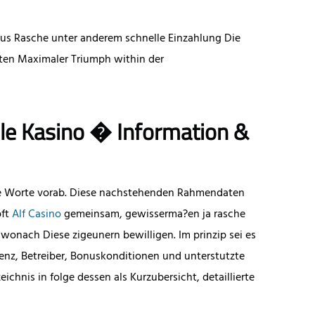
s Rasche unter anderem schnelle Einzahlung Die
en Maximaler Triumph within der
ele Kasino � Information &
che Worte vorab. Diese nachstehenden Rahmendaten
pft
Alf Casino
gemeinsam, gewisserma?en ja rasche
wonach Diese zigeunern bewilligen. Im prinzip sei es
enz, Betreiber, Bonuskonditionen und unterstutzte
ichnis in folge dessen als Kurzubersicht, detaillierte