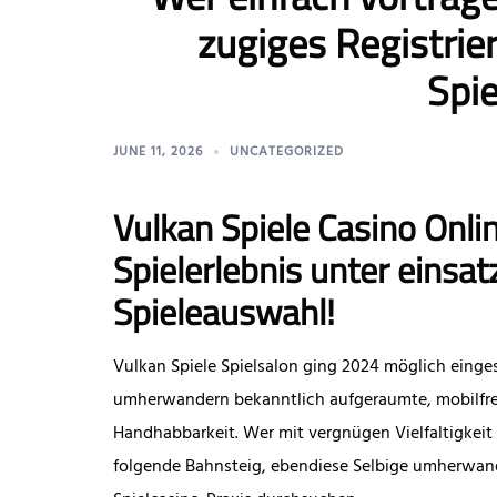
zugiges Registrier
Spie
JUNE 11, 2026
UNCATEGORIZED
Vulkan Spiele Casino Onli
Spielerlebnis unter eins
Spieleauswahl!
Vulkan Spiele Spielsalon ging 2024 möglich einge
umherwandern bekanntlich aufgeraumte, mobilfre
Handhabbarkeit. Wer mit vergnügen Vielfaltigkeit m
folgende Bahnsteig, ebendiese Selbige umherwande