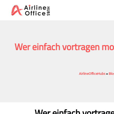
Skip
to
content
Wer einfach vortragen moc
AirlineOfficeHubs
»
Blo
Wer einfach vortrage