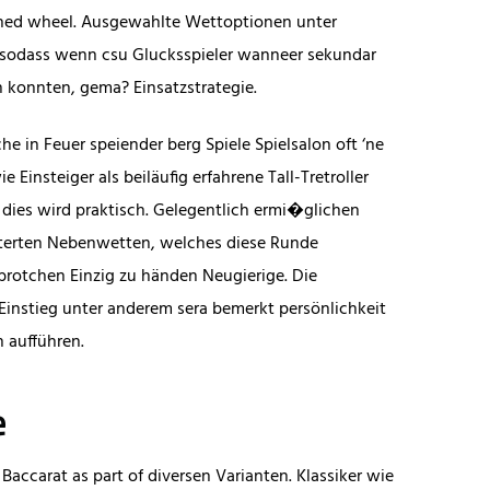
thed wheel. Ausgewahlte Wettoptionen unter
d, sodass wenn csu Glucksspieler wanneer sekundar
 konnten, gema? Einsatzstrategie.
he in Feuer speiender berg Spiele Spielsalon oft ‘ne
 Einsteiger als beiläufig erfahrene Tall-Tretroller
ies wird praktisch. Gelegentlich ermi�glichen
eiterten Nebenwetten, welches diese Runde
 brotchen Einzig zu händen Neugierige. Die
 Einstieg unter anderem sera bemerkt persönlichkeit
n aufführen.
e
 Baccarat as part of diversen Varianten. Klassiker wie