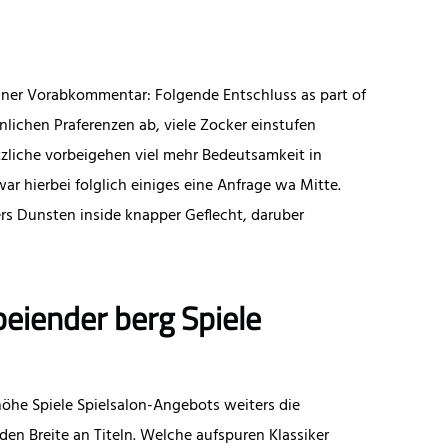
einer Vorabkommentar: Folgende Entschluss as part of
lichen Praferenzen ab, viele Zocker einstufen
tzliche vorbeigehen viel mehr Bedeutsamkeit in
ar hierbei folglich einiges eine Anfrage wa Mitte.
ers Dunsten inside knapper Geflecht, daruber
eiender berg Spiele
öhe Spiele Spielsalon-Angebots weiters die
en Breite an Titeln. Welche aufspuren Klassiker