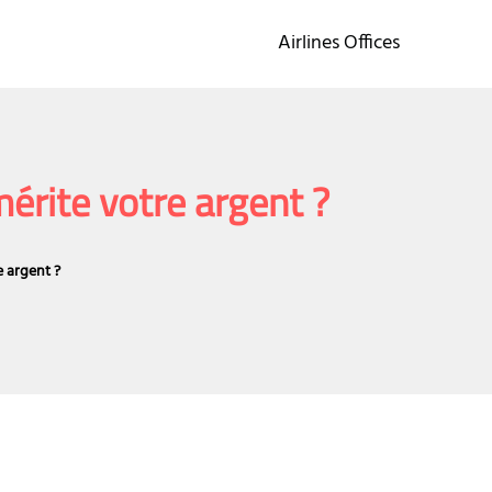
Airlines Offices
mérite votre argent ?
e argent ?