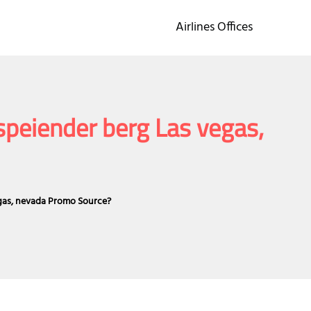
Airlines Offices
speiender berg Las vegas,
egas, nevada Promo Source?