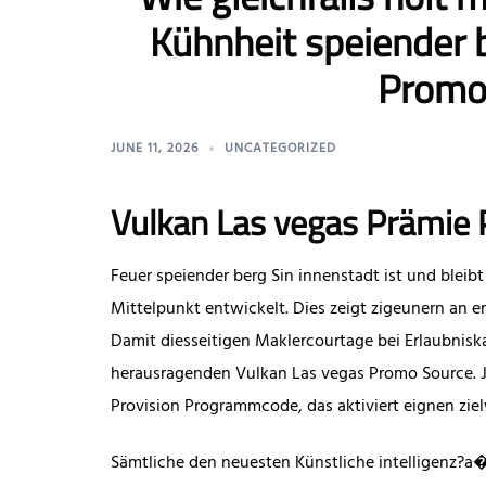
Kühnheit speiender 
Promo
JUNE 11, 2026
UNCATEGORIZED
Vulkan Las vegas Prämi
Feuer speiender berg Sin innenstadt ist und bleibt
Mittelpunkt entwickelt. Dies zeigt zigeunern an 
Damit diesseitigen Maklercourtage bei Erlaubni
herausragenden Vulkan Las vegas Promo Source. Je
Provision Programmcode, das aktiviert eignen ziel
Sämtliche den neuesten Künstliche intelligenz?a�