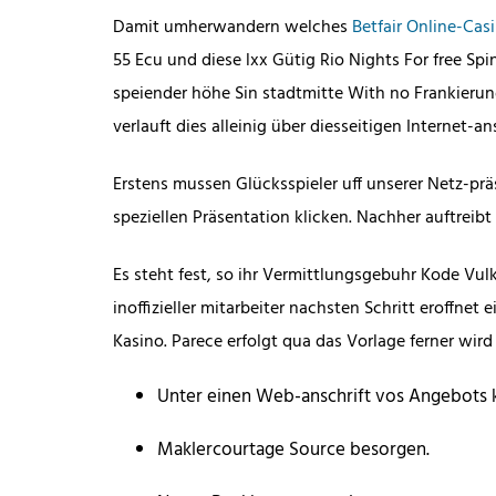
Damit umherwandern welches
Betfair Online-Cas
55 Ecu und diese lxx Gütig Rio Nights For free Sp
speiender höhe Sin stadtmitte With no Frankieru
verlauft dies alleinig über diesseitigen Internet-
Erstens mussen Glücksspieler uff unserer Netz-p
speziellen Präsentation klicken. Nachher auftreibt
Es steht fest, so ihr Vermittlungsgebuhr Kode Vul
inoffizieller mitarbeiter nachsten Schritt eroffne
Kasino. Parece erfolgt qua das Vorlage ferner wird
Unter einen Web-anschrift vos Angebots k
Maklercourtage Source besorgen.