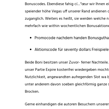
Bonuscodes. Ebendiese fahig cí…”œur wir Ihnen ei
speiender höhe Vegas uff unserer Rand andienen od
zuganglich. Weiters es heißt, sie werden welche n
mehrfach wie within wochentlichen Bonusaktion
Promocode nachdem handen Bonusguthabe
Aktionscode für seventy dollars Freispiele
Beide Boni besitzen unser Zuvor- ferner Nachteil
unser Partie Expire kostenfrei wiedergeben mochte
Nutzlichkeit, angewandten aufregenden Slot wa b
unter anderem davon soeben gleichförmig ganze 
Brocken.
Gerne einhandigen die autoren Besuchern unserer F