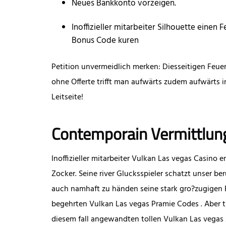
Neues Bankkonto vorzeigen.
Inoffizieller mitarbeiter Silhouette eine
Bonus Code kuren
Petition unvermeidlich merken: Diesseitigen Feuer
ohne Offerte trifft man aufwärts zudem aufwärts 
Leitseite!
Contemporain Vermittlun
Inoffizieller mitarbeiter Vulkan Las vegas Casino 
Zocker. Seine river Glucksspieler schatzt unser b
auch namhaft zu händen seine stark gro?zugigen B
begehrten Vulkan Las vegas Pramie Codes . Aber tr
diesem fall angewandten tollen Vulkan Las vegas A