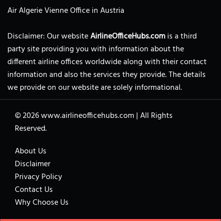
Air Algerie Vienne Office in Austria
Disclaimer: Our website
AirlineOfficeHubs.com
is a third
party site providing you with information about the
different airline offices worldwide along with their contact
information and also the services they provide. The details
we provide on our website are solely informational.
© 2026
www.airlineofficehubs.com
|
All Rights
Reserved.
About Us
Disclaimer
Privacy Policy
Contact Us
Why Choose Us