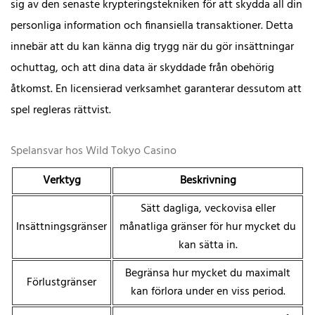
sig av den senaste krypteringstekniken för att skydda all din
personliga information och finansiella transaktioner. Detta
innebär att du kan känna dig trygg när du gör insättningar
ochuttag, och att dina data är skyddade från obehörig
åtkomst. En licensierad verksamhet garanterar dessutom att
spel regleras rättvist.
Spelansvar hos Wild Tokyo Casino
Verktyg
Beskrivning
Sätt dagliga, veckovisa eller
Insättningsgränser
månatliga gränser för hur mycket du
kan sätta in.
Begränsa hur mycket du maximalt
Förlustgränser
kan förlora under en viss period.