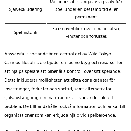
Möjlighet att stänga av sig själv från
Självexkludering
spel under en bestämd tid eller
permanent.
Få en överblick över dina insatser,
Spelhistorik
vinster och förluster.
Ansvarsfullt spelande är en central del av Wild Tokyo
Casinos filosofi. De erbjuder en rad verktyg och resurser för
att hjälpa spelare att bibehålla kontroll över sitt spelande.
Detta inkluderar möjligheten att sätta egna gränser för
insättningar, förluster och speltid, samt alternativ för
självavstängning om man känner att spelandet blir ett
problem. De tillhandahåller också information och länkar till
organisationer som kan erbjuda hjälp vid spelberoende.