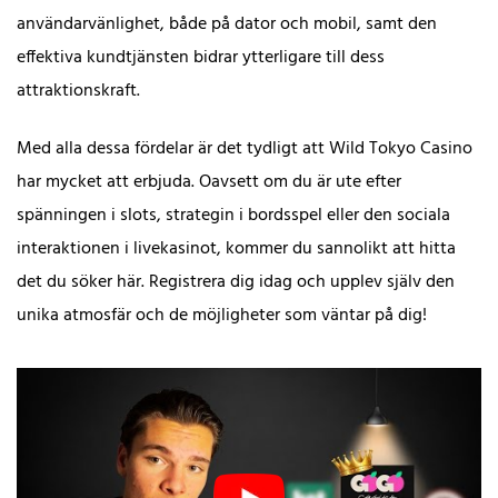
användarvänlighet, både på dator och mobil, samt den
effektiva kundtjänsten bidrar ytterligare till dess
attraktionskraft.
Med alla dessa fördelar är det tydligt att Wild Tokyo Casino
har mycket att erbjuda. Oavsett om du är ute efter
spänningen i slots, strategin i bordsspel eller den sociala
interaktionen i livekasinot, kommer du sannolikt att hitta
det du söker här. Registrera dig idag och upplev själv den
unika atmosfär och de möjligheter som väntar på dig!