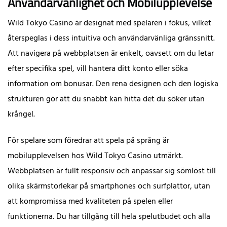
Användarvänlighet och Mobilupplevelse
Wild Tokyo Casino är designat med spelaren i fokus, vilket
återspeglas i dess intuitiva och användarvänliga gränssnitt.
Att navigera på webbplatsen är enkelt, oavsett om du letar
efter specifika spel, vill hantera ditt konto eller söka
information om bonusar. Den rena designen och den logiska
strukturen gör att du snabbt kan hitta det du söker utan
krångel.
För spelare som föredrar att spela på språng är
mobilupplevelsen hos Wild Tokyo Casino utmärkt.
Webbplatsen är fullt responsiv och anpassar sig sömlöst till
olika skärmstorlekar på smartphones och surfplattor, utan
att kompromissa med kvaliteten på spelen eller
funktionerna. Du har tillgång till hela spelutbudet och alla