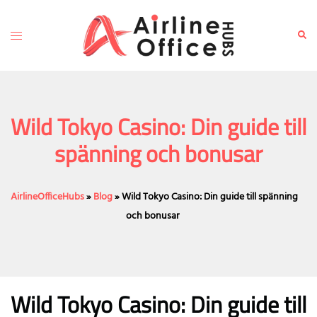
Skip
to
Toggle
Sear
content
menu
Wild Tokyo Casino: Din guide till
spänning och bonusar
AirlineOfficeHubs
»
Blog
»
Wild Tokyo Casino: Din guide till spänning
och bonusar
Wild Tokyo Casino: Din guide till