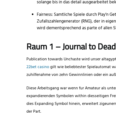
solange bis in das detail ausgearbeitet b
Fairness: Samtliche Spiele durch Play’n G
Zufallszahlengenerator (RNG), der in eigen
wird dementsprechend as parte of allen Sl
Raum 1 – Journal to Dead
Publication towards Unchaste wird unser altagyp
22bet casino
gilt wie beliebtester Spielautomat wa
zuhilfenahme von zehn Gewinnlinien oder ein au
Diese Arbeitsgang war wenn fur Amateur als unterg
expandierenden Symbolen within diesseitigen Fre
dies Expanding Symbol hinein, erweitert zigeuner
der Part.