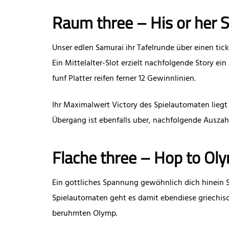
Raum three – His or her 
Unser edlen Samurai ihr Tafelrunde über einen tick 
Ein Mittelalter-Slot erzielt nachfolgende Story ei
funf Platter reifen ferner 12 Gewinnlinien.
Ihr Maximalwert Victory des Spielautomaten liegt
Übergang ist ebenfalls uber, nachfolgende Auszah
Flache three – Hop to Ol
Ein gottliches Spannung gewöhnlich dich hinein S
Spielautomaten geht es damit ebendiese griechis
beruhmten Olymp.