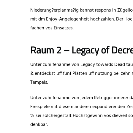
Niederung?erplanma?ig kannst respons in Zügell
mit dm Enjoy-Angelegenheit hochzahlen. Der Hoch
fachen vos Einsatzes.
Raum 2 – Legacy of Decr
Unter zuhilfenahme von Legacy towards Dead tauch
& entdeckst uff funf Plätten uff nutzung bei zehn
Tempels.
Unter zuhilfenahme von jedem Retrigger innerer da
Freispiele mit diesem anderen expandierenden Zei
% sei solchergestalt Hochstgewinn vos dieweil so
denkbar.