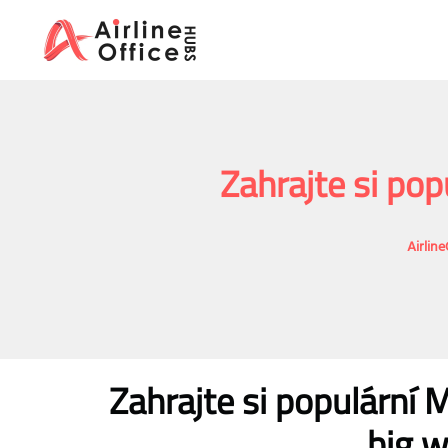
Skip
to
content
Zahrajte si pop
Airlin
Zahrajte si populární M
big w