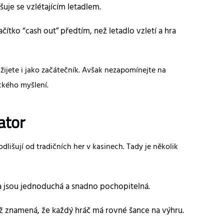
yšuje se vzlétajícím letadlem.
ítko “cash out” předtím, než letadlo vzletí a hra
jete i jako začátečník. Avšak nezapomínejte na
ického myšlení.
ator
odlišují od tradičních her v kasinech. Tady je několik
dla jsou jednoduchá a snadno pochopitelná.
ž znamená, že každý hráč má rovné šance na výhru.