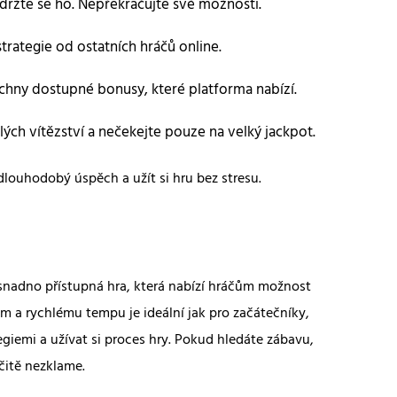
držte se ho. Nepřekračujte své možnosti.
strategie od ostatních hráčů online.
echny dostupné bonusy, které platforma nabízí.
ých vítězství a nečekejte pouze na velký jackpot.
louhodobý úspěch a užít si hru bez stresu.
 a snadno přístupná hra, která nabízí hráčům možnost
m a rychlému tempu je ideální jak pro začátečníky,
egiemi a užívat si proces hry. Pokud hledáte zábavu,
čitě nezklame.