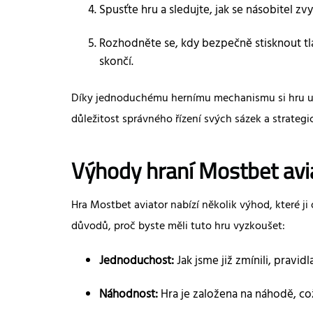
Spusťte hru a sledujte, jak se násobitel zv
Rozhodněte se, kdy bezpečně stisknout tlač
skončí.
Díky jednoduchému hernímu mechanismu si hru uži
důležitost správného řízení svých sázek a strateg
Výhody hraní Mostbet avi
Hra Mostbet aviator nabízí několik výhod, které ji 
důvodů, proč byste měli tuto hru vyzkoušet:
Jednoduchost:
Jak jsme již zmínili, pravi
Náhodnost:
Hra je založena na náhodě, co