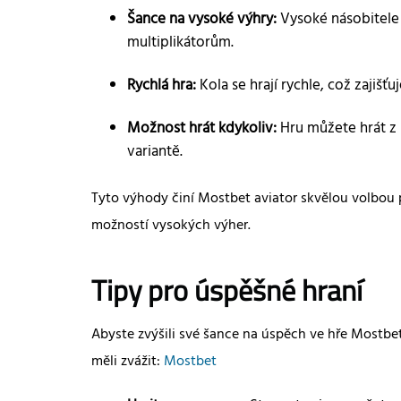
Šance na vysoké výhry:
Vysoké násobitele
multiplikátorům.
Rychlá hra:
Kola se hrají rychle, což zajišťu
Možnost hrát kdykoliv:
Hru můžete hrát z
variantě.
Tyto výhody činí Mostbet aviator skvělou volbou p
možností vysokých výher.
Tipy pro úspěšné hraní
Abyste zvýšili své šance na úspěch ve hře Mostbet 
měli zvážit:
Mostbet