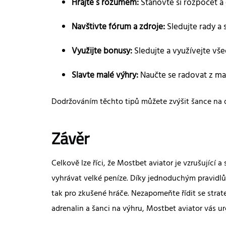
Hrajte s rozumem:
Stanovte si rozpočet a 
Navštivte fórum a zdroje:
Sledujte rady a 
Využijte bonusy:
Sledujte a využívejte vš
Slavte malé výhry:
Naučte se radovat z mal
Dodržováním těchto tipů můžete zvýšit šance na d
Závěr
Celkově lze říci, že Mostbet aviator je vzrušující
vyhrávat velké peníze. Díky jednoduchým pravidlů
tak pro zkušené hráče. Nezapomeňte řídit se strat
adrenalin a šanci na výhru, Mostbet aviator vás ur