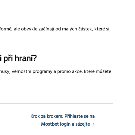
formě, ale obvykle začínají od malých částek, které si
 při hraní?
onusy, věrnostní programy a promo akce, které můžete
Krok za krokem: Přihlaste se na
Mostbet login a sázejte