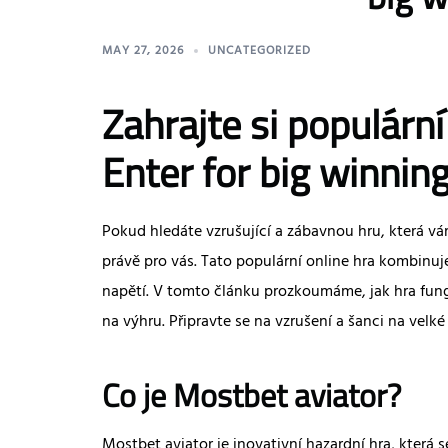
MAY 27, 2026
UNCATEGORIZED
Zahrajte si populárn
Enter for big winnin
Pokud hledáte vzrušující a zábavnou hru, která vá
právě pro vás. Tato populární online hra kombinuj
napětí. V tomto článku prozkoumáme, jak hra fungu
na výhru. Připravte se na vzrušení a šanci na velké
Co je Mostbet aviator?
Mostbet aviator je inovativní hazardní hra, která 