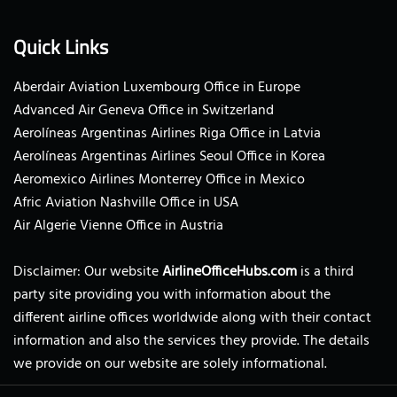
Quick Links
Aberdair Aviation Luxembourg Office in Europe
Advanced Air Geneva Office in Switzerland
Aerolíneas Argentinas Airlines Riga Office in Latvia
Aerolíneas Argentinas Airlines Seoul Office in Korea
Aeromexico Airlines Monterrey Office in Mexico
Afric Aviation Nashville Office in USA
Air Algerie Vienne Office in Austria
Disclaimer: Our website
AirlineOfficeHubs.com
is a third
party site providing you with information about the
different airline offices worldwide along with their contact
information and also the services they provide. The details
we provide on our website are solely informational.