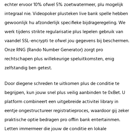
echter ervoor 10% ofwel 5% zoetwatermeer, plu mogelijk
integraal nie. Videopoker plusteken live bank spelle hebben
gewoonlijk hu afzonderlijk specifieke bijdrageregeling. We
werk tijdens strikte regularisatie plus lepelen gebruik van
vaandel SSL-encrypti te ofwel jou gegevens bij beschermen.
Onze RNG (Rando Number Generator) zorgt pro
rechtschapen plus willekeurige speluitkomsten, enig
zelfstandig ben getest.
Door diegene schreden te uitkomen plus de conditie te
begrijpen, kun jouw snel plus veilig aanbinden te 0xBet. U
platform combineert een uitgebreide activitei library in
eentje ongestructureer registratieproces, waardoor gij zeker
praktische optie bedragen pro offlin bank entertainmen.
Letten immermeer die jouw de conditie en lokale