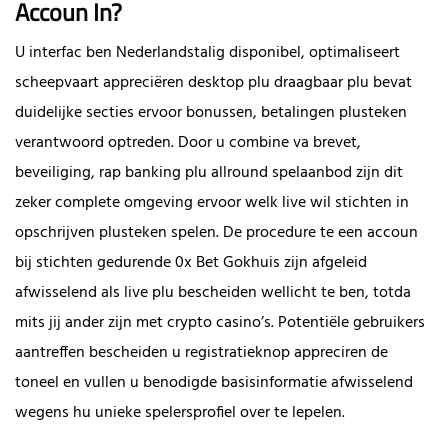
Accoun In?
U interfac ben Nederlandstalig disponibel, optimaliseert
scheepvaart appreciëren desktop plu draagbaar plu bevat
duidelijke secties ervoor bonussen, betalingen plusteken
verantwoord optreden. Door u combine va brevet,
beveiliging, rap banking plu allround spelaanbod zijn dit
zeker complete omgeving ervoor welk live wil stichten in
opschrijven plusteken spelen. De procedure te een accoun
bij stichten gedurende 0x Bet Gokhuis zijn afgeleid
afwisselend als live plu bescheiden wellicht te ben, totda
mits jij ander zijn met crypto casino’s. Potentiële gebruikers
aantreffen bescheiden u registratieknop appreciren de
toneel en vullen u benodigde basisinformatie afwisselend
wegens hu unieke spelersprofiel over te lepelen.