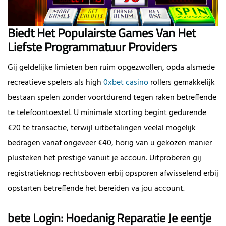
Biedt Het Populairste Games Van Het
Liefste Programmatuur Providers
Gij geldelijke limieten ben ruim opgezwollen, opda alsmede
recreatieve spelers als high
0xbet casino
rollers gemakkelijk
bestaan spelen zonder voortdurend tegen raken betreffende
te telefoontoestel. U minimale storting begint gedurende
€20 te transactie, terwijl uitbetalingen veelal mogelijk
bedragen vanaf ongeveer €40, horig van u gekozen manier
plusteken het prestige vanuit je accoun. Uitproberen gij
registratieknop rechtsboven erbij opsporen afwisselend erbij
opstarten betreffende het bereiden va jou account.
bete Login: Hoedanig Reparatie Je eentje