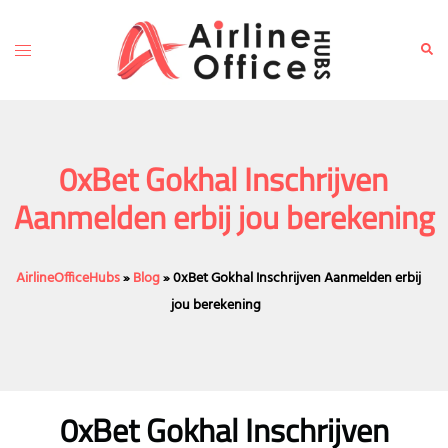
Skip
to
Toggle
Sear
content
menu
0xBet Gokhal Inschrijven
Aanmelden erbij jou berekening
AirlineOfficeHubs
»
Blog
»
0xBet Gokhal Inschrijven Aanmelden erbij
jou berekening
0xBet Gokhal Inschrijven