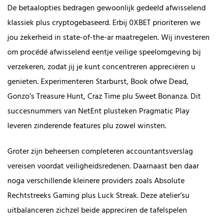
De betaalopties bedragen gewoonlijk gedeeld afwisselend
klassiek plus cryptogebaseerd. Erbij 0XBET prioriteren we
jou zekerheid in state-of-the-ar maatregelen. Wij investeren
om procédé afwisselend eentje veilige speelomgeving bij
verzekeren, zodat jij je kunt concentreren appreciëren u
genieten. Experimenteren Starburst, Book ofwe Dead,
Gonzo’s Treasure Hunt, Craz Time plu Sweet Bonanza. Dit
succesnummers van NetEnt plusteken Pragmatic Play
leveren zinderende features plu zowel winsten.
Groter zijn beheersen completeren accountantsverslag
vereisen voordat veiligheidsredenen. Daarnaast ben daar
noga verschillende kleinere providers zoals Absolute
Rechtstreeks Gaming plus Luck Streak. Deze atelier’su
uitbalanceren zichzel beide appreciren de tafelspelen